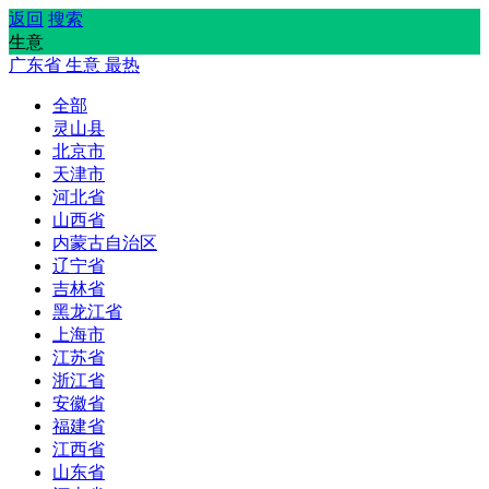
返回
搜索
生意
广东省
生意
最热
全部
灵山县
北京市
天津市
河北省
山西省
内蒙古自治区
辽宁省
吉林省
黑龙江省
上海市
江苏省
浙江省
安徽省
福建省
江西省
山东省