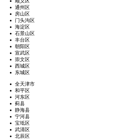
顺义区
通州区
房山区
门头沟区
海淀区
石景山区
丰台区
朝阳区
宣武区
崇文区
西城区
东城区
全天津市
和平区
河东区
蓟县
静海县
宁河县
宝坻区
武清区
北辰区