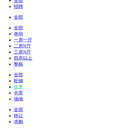
全部
招聘
全部
全部
单间
一房一厅
二房N厅
三房N厅
四房以上
整栋
全部
旺铺
生意
仓库
场地
全部
转让
求购