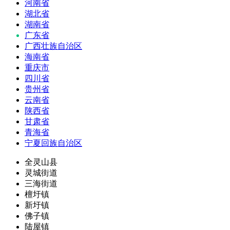
河南省
湖北省
湖南省
广东省
广西壮族自治区
海南省
重庆市
四川省
贵州省
云南省
陕西省
甘肃省
青海省
宁夏回族自治区
全灵山县
灵城街道
三海街道
檀圩镇
新圩镇
佛子镇
陆屋镇