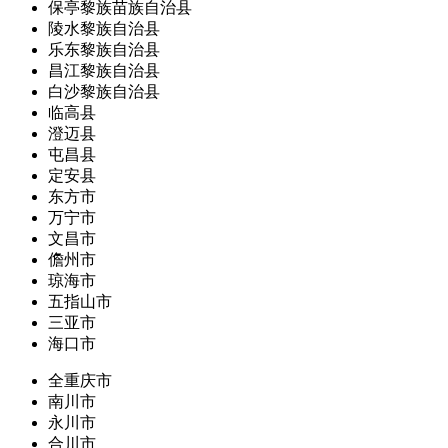
保亭黎族苗族自治县
陵水黎族自治县
乐东黎族自治县
昌江黎族自治县
白沙黎族自治县
临高县
澄迈县
屯昌县
定安县
东方市
万宁市
文昌市
儋州市
琼海市
五指山市
三亚市
海口市
全重庆市
南川市
永川市
合川市