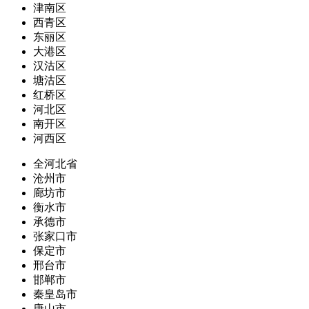
津南区
西青区
东丽区
大港区
汉沽区
塘沽区
红桥区
河北区
南开区
河西区
全河北省
沧州市
廊坊市
衡水市
承德市
张家口市
保定市
邢台市
邯郸市
秦皇岛市
唐山市