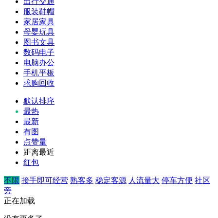
出行交通
服装鞋帽
家居家具
母婴玩具
图书文具
数码电子
电脑办公
手机平板
求购回收
默认排序
最热
最新
有图
点赞量
距离最近
红包
不限
接手即可经营
熟客多
稳定客源
人流量大
停车方便
社区
旁
正在加载