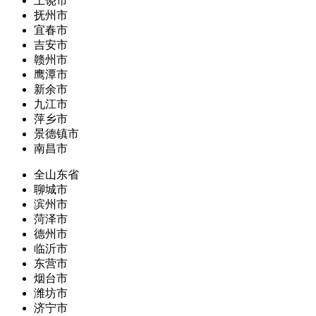
上饶市
抚州市
宜春市
吉安市
赣州市
鹰潭市
新余市
九江市
萍乡市
景德镇市
南昌市
全山东省
聊城市
滨州市
菏泽市
德州市
临沂市
东营市
烟台市
潍坊市
济宁市