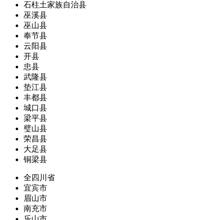
石柱土家族自治县
巫溪县
巫山县
奉节县
云阳县
开县
忠县
武隆县
垫江县
丰都县
城口县
梁平县
璧山县
荣昌县
大足县
铜梁县
全四川省
宜宾市
眉山市
南充市
乐山市