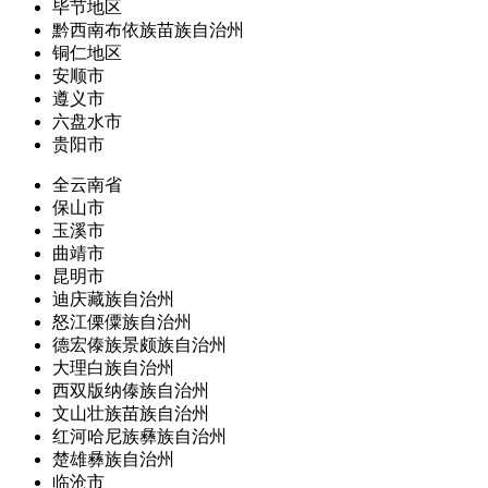
毕节地区
黔西南布依族苗族自治州
铜仁地区
安顺市
遵义市
六盘水市
贵阳市
全云南省
保山市
玉溪市
曲靖市
昆明市
迪庆藏族自治州
怒江傈僳族自治州
德宏傣族景颇族自治州
大理白族自治州
西双版纳傣族自治州
文山壮族苗族自治州
红河哈尼族彝族自治州
楚雄彝族自治州
临沧市