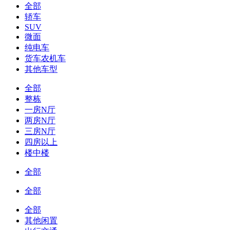
全部
轿车
SUV
微面
纯电车
货车农机车
其他车型
全部
整栋
一房N厅
两房N厅
三房N厅
四房以上
楼中楼
全部
全部
全部
其他闲置