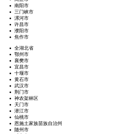
南阳市
三门峡市
漯河市
许昌市
濮阳市
焦作市
全湖北省
鄂州市
襄樊市
宜昌市
十堰市
黄石市
武汉市
荆门市
神农架林区
天门市
潜江市
仙桃市
恩施土家族苗族自治州
随州市