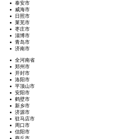
泰安市
威海市
日照市
莱芜市
枣庄市
淄博市
青岛市
济南市
全河南省
郑州市
开封市
洛阳市
平顶山市
安阳市
鹤壁市
新乡市
济源市
驻马店市
周口市
信阳市
商丘市