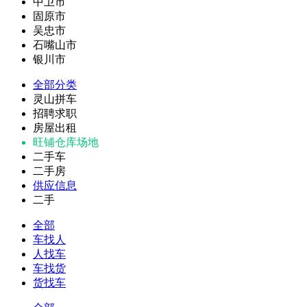
中卫市
固原市
吴忠市
石嘴山市
银川市
全部分类
灵山拼车
招聘求职
房屋出租
旺铺仓库场地
二手车
二手房
供应信息
二手
全部
车找人
人找车
车找货
货找车