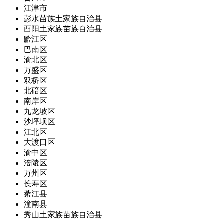
江津市
彭水苗族土家族自治县
酉阳土家族苗族自治县
黔江区
巴南区
渝北区
万盛区
双桥区
北碚区
南岸区
九龙坡区
沙坪坝区
江北区
大渡口区
渝中区
涪陵区
万州区
长寿区
綦江县
潼南县
秀山土家族苗族自治县