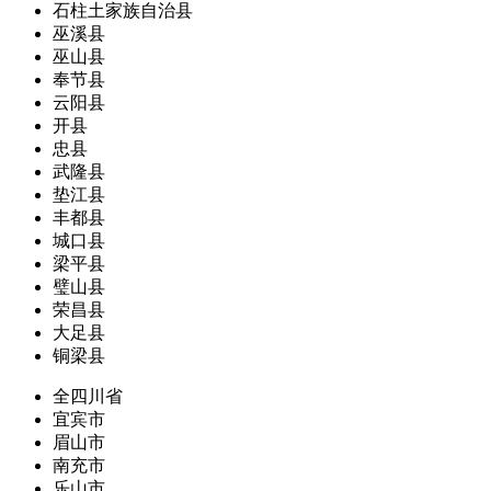
石柱土家族自治县
巫溪县
巫山县
奉节县
云阳县
开县
忠县
武隆县
垫江县
丰都县
城口县
梁平县
璧山县
荣昌县
大足县
铜梁县
全四川省
宜宾市
眉山市
南充市
乐山市