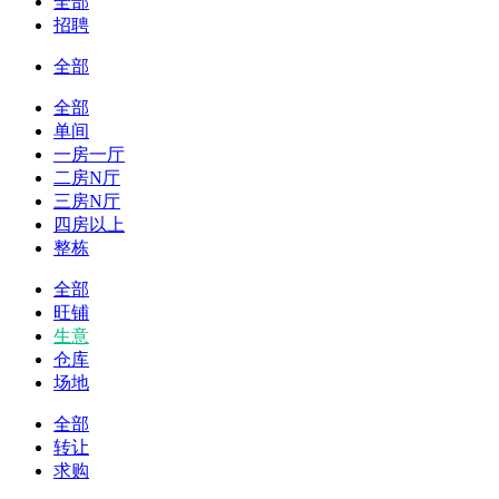
全部
招聘
全部
全部
单间
一房一厅
二房N厅
三房N厅
四房以上
整栋
全部
旺铺
生意
仓库
场地
全部
转让
求购