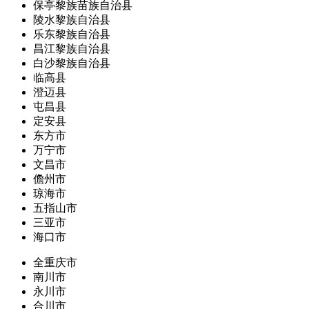
保亭黎族苗族自治县
陵水黎族自治县
乐东黎族自治县
昌江黎族自治县
白沙黎族自治县
临高县
澄迈县
屯昌县
定安县
东方市
万宁市
文昌市
儋州市
琼海市
五指山市
三亚市
海口市
全重庆市
南川市
永川市
合川市