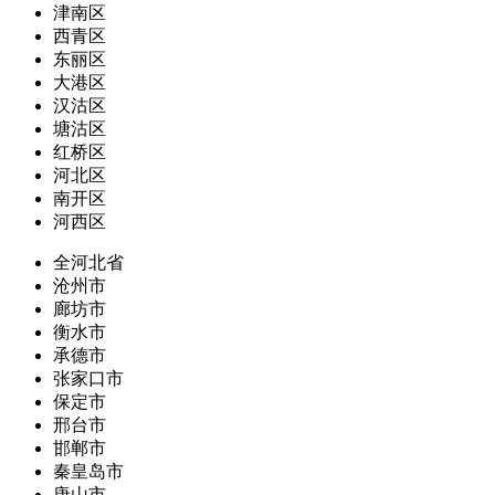
津南区
西青区
东丽区
大港区
汉沽区
塘沽区
红桥区
河北区
南开区
河西区
全河北省
沧州市
廊坊市
衡水市
承德市
张家口市
保定市
邢台市
邯郸市
秦皇岛市
唐山市