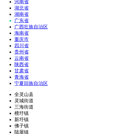
河南省
湖北省
湖南省
广东省
广西壮族自治区
海南省
重庆市
四川省
贵州省
云南省
陕西省
甘肃省
青海省
宁夏回族自治区
全灵山县
灵城街道
三海街道
檀圩镇
新圩镇
佛子镇
陆屋镇