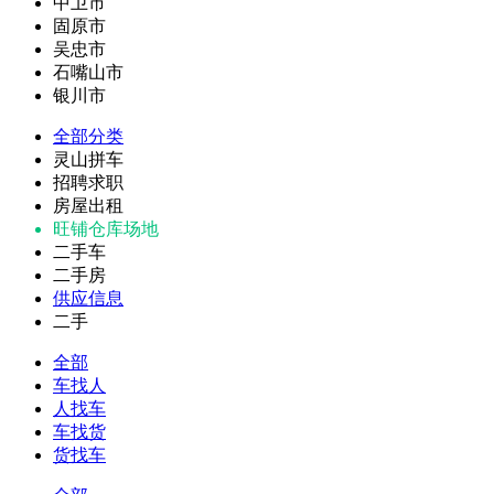
中卫市
固原市
吴忠市
石嘴山市
银川市
全部分类
灵山拼车
招聘求职
房屋出租
旺铺仓库场地
二手车
二手房
供应信息
二手
全部
车找人
人找车
车找货
货找车