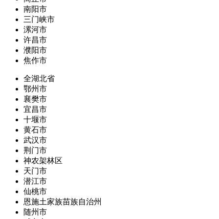
南阳市
三门峡市
漯河市
许昌市
濮阳市
焦作市
全湖北省
鄂州市
襄樊市
宜昌市
十堰市
黄石市
武汉市
荆门市
神农架林区
天门市
潜江市
仙桃市
恩施土家族苗族自治州
随州市