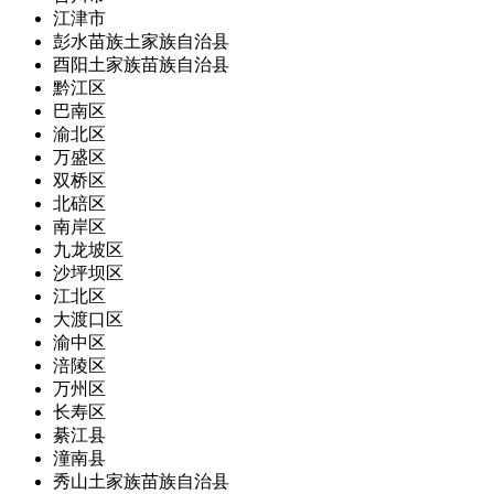
江津市
彭水苗族土家族自治县
酉阳土家族苗族自治县
黔江区
巴南区
渝北区
万盛区
双桥区
北碚区
南岸区
九龙坡区
沙坪坝区
江北区
大渡口区
渝中区
涪陵区
万州区
长寿区
綦江县
潼南县
秀山土家族苗族自治县