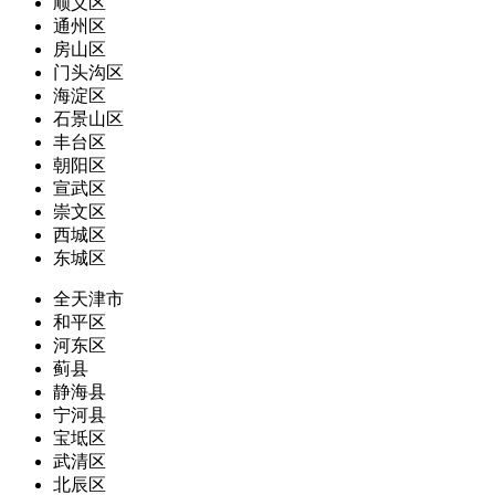
顺义区
通州区
房山区
门头沟区
海淀区
石景山区
丰台区
朝阳区
宣武区
崇文区
西城区
东城区
全天津市
和平区
河东区
蓟县
静海县
宁河县
宝坻区
武清区
北辰区