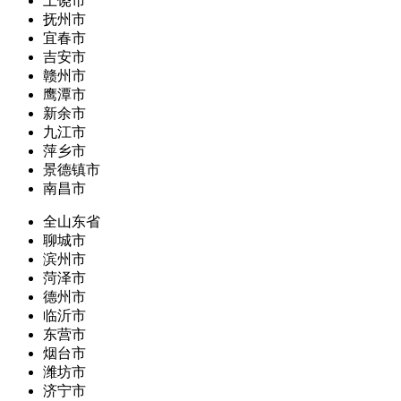
上饶市
抚州市
宜春市
吉安市
赣州市
鹰潭市
新余市
九江市
萍乡市
景德镇市
南昌市
全山东省
聊城市
滨州市
菏泽市
德州市
临沂市
东营市
烟台市
潍坊市
济宁市