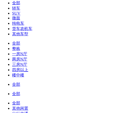
全部
轿车
SUV
微面
纯电车
货车农机车
其他车型
全部
整栋
一房N厅
两房N厅
三房N厅
四房以上
楼中楼
全部
全部
全部
其他闲置