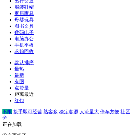
出行交通
服装鞋帽
家居家具
母婴玩具
图书文具
数码电子
电脑办公
手机平板
求购回收
默认排序
最热
最新
有图
点赞量
距离最近
红包
不限
接手即可经营
熟客多
稳定客源
人流量大
停车方便
社区
旁
正在加载