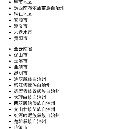
毕节地区
黔西南布依族苗族自治州
铜仁地区
安顺市
遵义市
六盘水市
贵阳市
全云南省
保山市
玉溪市
曲靖市
昆明市
迪庆藏族自治州
怒江傈僳族自治州
德宏傣族景颇族自治州
大理白族自治州
西双版纳傣族自治州
文山壮族苗族自治州
红河哈尼族彝族自治州
楚雄彝族自治州
临沧市