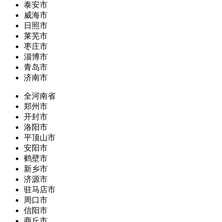
泰安市
威海市
日照市
莱芜市
枣庄市
淄博市
青岛市
济南市
全河南省
郑州市
开封市
洛阳市
平顶山市
安阳市
鹤壁市
新乡市
济源市
驻马店市
周口市
信阳市
商丘市