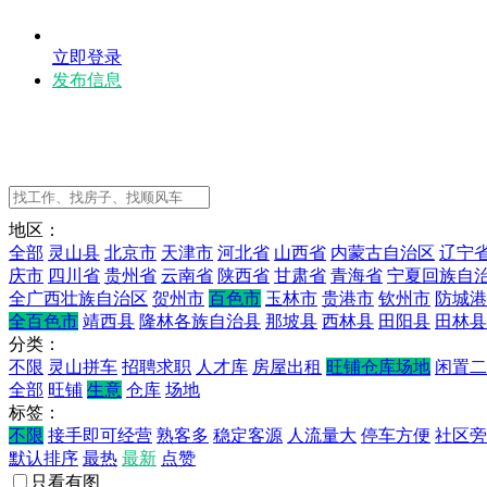
立即登录
发布信息
地区：
全部
灵山县
北京市
天津市
河北省
山西省
内蒙古自治区
辽宁
庆市
四川省
贵州省
云南省
陕西省
甘肃省
青海省
宁夏回族自
全广西壮族自治区
贺州市
百色市
玉林市
贵港市
钦州市
防城港
全百色市
靖西县
隆林各族自治县
那坡县
西林县
田阳县
田林县
分类：
不限
灵山拼车
招聘求职
人才库
房屋出租
旺铺仓库场地
闲置二
全部
旺铺
生意
仓库
场地
标签：
不限
接手即可经营
熟客多
稳定客源
人流量大
停车方便
社区旁
默认排序
最热
最新
点赞
只看有图