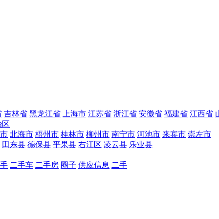
省
吉林省
黑龙江省
上海市
江苏省
浙江省
安徽省
福建省
江西省
治区
市
北海市
梧州市
桂林市
柳州市
南宁市
河池市
来宾市
崇左市
田东县
德保县
平果县
右江区
凌云县
乐业县
手
二手车
二手房
圈子
供应信息
二手