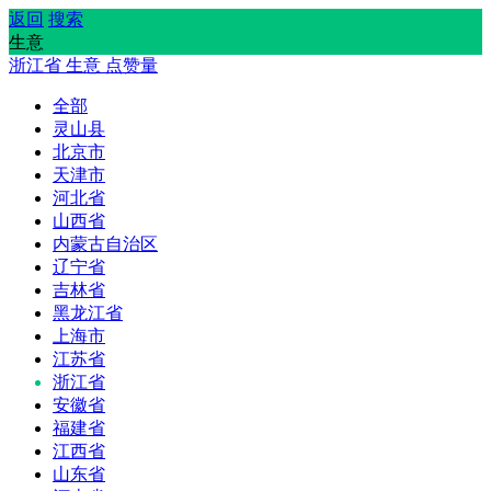
返回
搜索
生意
浙江省
生意
点赞量
全部
灵山县
北京市
天津市
河北省
山西省
内蒙古自治区
辽宁省
吉林省
黑龙江省
上海市
江苏省
浙江省
安徽省
福建省
江西省
山东省