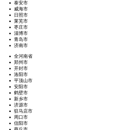
泰安市
威海市
日照市
莱芜市
枣庄市
淄博市
青岛市
济南市
全河南省
郑州市
开封市
洛阳市
平顶山市
安阳市
鹤壁市
新乡市
济源市
驻马店市
周口市
信阳市
商丘市