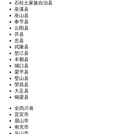
石柱土家族自治县
巫溪县
巫山县
奉节县
云阳县
开县
忠县
武隆县
垫江县
丰都县
城口县
梁平县
璧山县
荣昌县
大足县
铜梁县
全四川省
宜宾市
眉山市
南充市
乐山市