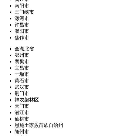
南阳市
三门峡市
漯河市
许昌市
濮阳市
焦作市
全湖北省
鄂州市
襄樊市
宜昌市
十堰市
黄石市
武汉市
荆门市
神农架林区
天门市
潜江市
仙桃市
恩施土家族苗族自治州
随州市