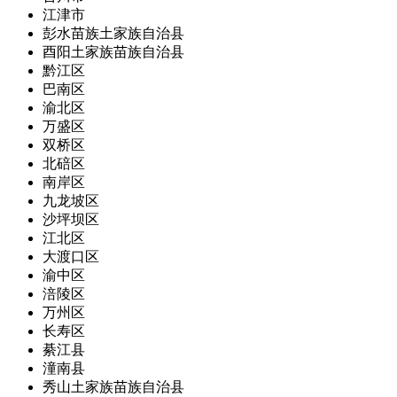
江津市
彭水苗族土家族自治县
酉阳土家族苗族自治县
黔江区
巴南区
渝北区
万盛区
双桥区
北碚区
南岸区
九龙坡区
沙坪坝区
江北区
大渡口区
渝中区
涪陵区
万州区
长寿区
綦江县
潼南县
秀山土家族苗族自治县