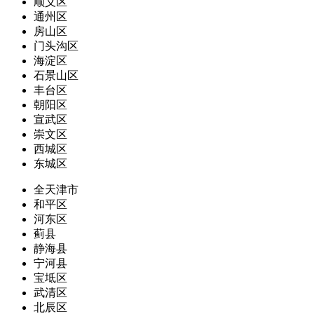
顺义区
通州区
房山区
门头沟区
海淀区
石景山区
丰台区
朝阳区
宣武区
崇文区
西城区
东城区
全天津市
和平区
河东区
蓟县
静海县
宁河县
宝坻区
武清区
北辰区