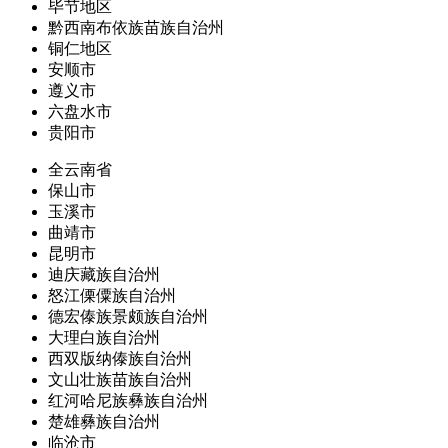
毕节地区
黔西南布依族苗族自治州
铜仁地区
安顺市
遵义市
六盘水市
贵阳市
全云南省
保山市
玉溪市
曲靖市
昆明市
迪庆藏族自治州
怒江傈僳族自治州
德宏傣族景颇族自治州
大理白族自治州
西双版纳傣族自治州
文山壮族苗族自治州
红河哈尼族彝族自治州
楚雄彝族自治州
临沧市