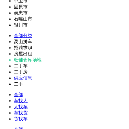
中卫市
固原市
吴忠市
石嘴山市
银川市
全部分类
灵山拼车
招聘求职
房屋出租
旺铺仓库场地
二手车
二手房
供应信息
二手
全部
车找人
人找车
车找货
货找车