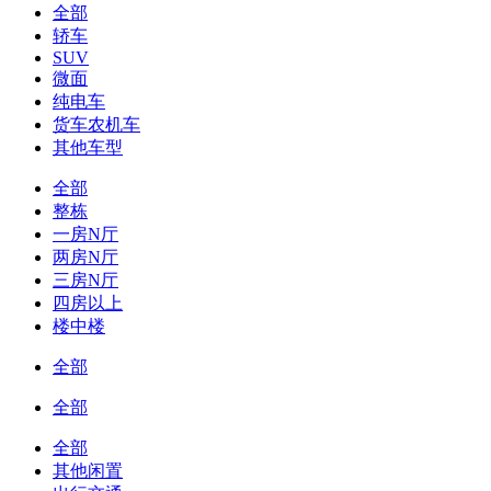
全部
轿车
SUV
微面
纯电车
货车农机车
其他车型
全部
整栋
一房N厅
两房N厅
三房N厅
四房以上
楼中楼
全部
全部
全部
其他闲置