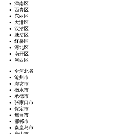
津南区
西青区
东丽区
大港区
汉沽区
塘沽区
红桥区
河北区
南开区
河西区
全河北省
沧州市
廊坊市
衡水市
承德市
张家口市
保定市
邢台市
邯郸市
秦皇岛市
唐山市