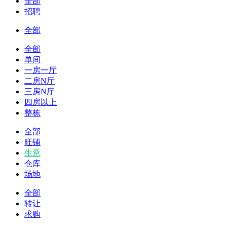
全部
招聘
全部
全部
单间
一房一厅
二房N厅
三房N厅
四房以上
整栋
全部
旺铺
生意
仓库
场地
全部
转让
求购