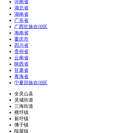
河南省
湖北省
湖南省
广东省
广西壮族自治区
海南省
重庆市
四川省
贵州省
云南省
陕西省
甘肃省
青海省
宁夏回族自治区
全灵山县
灵城街道
三海街道
檀圩镇
新圩镇
佛子镇
陆屋镇