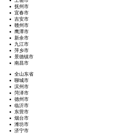
上饶市
抚州市
宜春市
吉安市
赣州市
鹰潭市
新余市
九江市
萍乡市
景德镇市
南昌市
全山东省
聊城市
滨州市
菏泽市
德州市
临沂市
东营市
烟台市
潍坊市
济宁市