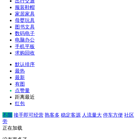
出行交通
服装鞋帽
家居家具
母婴玩具
图书文具
数码电子
电脑办公
手机平板
求购回收
默认排序
最热
最新
有图
点赞量
距离最近
红包
不限
接手即可经营
熟客多
稳定客源
人流量大
停车方便
社区
旁
正在加载