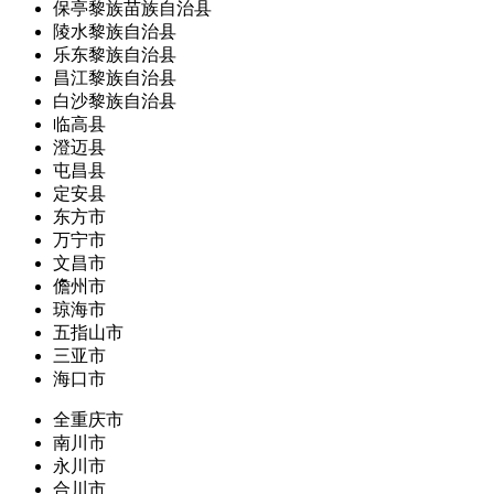
保亭黎族苗族自治县
陵水黎族自治县
乐东黎族自治县
昌江黎族自治县
白沙黎族自治县
临高县
澄迈县
屯昌县
定安县
东方市
万宁市
文昌市
儋州市
琼海市
五指山市
三亚市
海口市
全重庆市
南川市
永川市
合川市