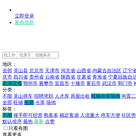
立即登录
发布信息
地区：
全部
灵山县
北京市
天津市
河北省
山西省
内蒙古自治区
辽宁
庆市
四川省
贵州省
云南省
陕西省
甘肃省
青海省
宁夏回族自
全湖北省
鄂州市
襄樊市
宜昌市
十堰市
黄石市
武汉市
荆门市
分类：
不限
灵山拼车
招聘求职
人才库
房屋出租
旺铺仓库场地
闲置二
全部
旺铺
生意
仓库
场地
标签：
不限
接手即可经营
熟客多
稳定客源
人流量大
停车方便
社区旁
默认排序
最热
最新
点赞
只看有图
查看更多