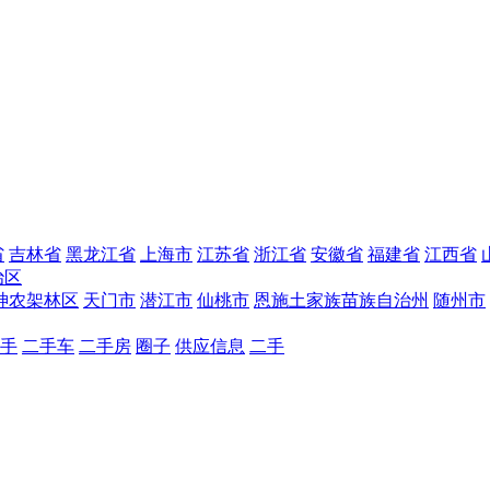
省
吉林省
黑龙江省
上海市
江苏省
浙江省
安徽省
福建省
江西省
治区
神农架林区
天门市
潜江市
仙桃市
恩施土家族苗族自治州
随州市
手
二手车
二手房
圈子
供应信息
二手