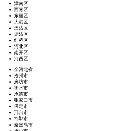
津南区
西青区
东丽区
大港区
汉沽区
塘沽区
红桥区
河北区
南开区
河西区
全河北省
沧州市
廊坊市
衡水市
承德市
张家口市
保定市
邢台市
邯郸市
秦皇岛市
唐山市