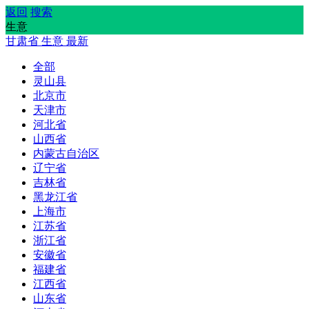
返回
搜索
生意
甘肃省
生意
最新
全部
灵山县
北京市
天津市
河北省
山西省
内蒙古自治区
辽宁省
吉林省
黑龙江省
上海市
江苏省
浙江省
安徽省
福建省
江西省
山东省