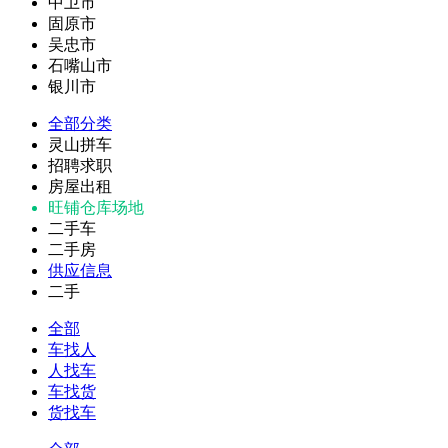
中卫市
固原市
吴忠市
石嘴山市
银川市
全部分类
灵山拼车
招聘求职
房屋出租
旺铺仓库场地
二手车
二手房
供应信息
二手
全部
车找人
人找车
车找货
货找车