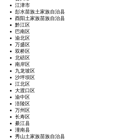
江津市
彭水苗族土家族自治县
酉阳土家族苗族自治县
黔江区
巴南区
渝北区
万盛区
双桥区
北碚区
南岸区
九龙坡区
沙坪坝区
江北区
大渡口区
渝中区
涪陵区
万州区
长寿区
綦江县
潼南县
秀山土家族苗族自治县