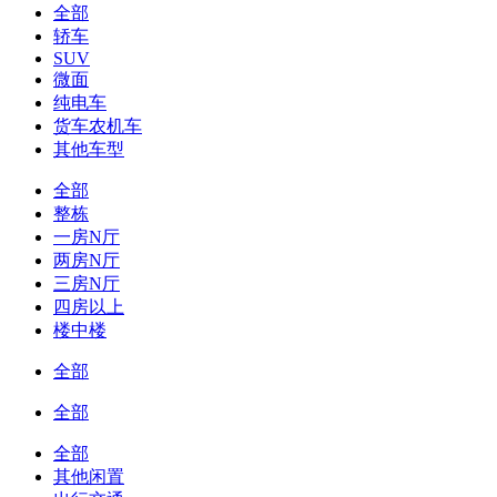
全部
轿车
SUV
微面
纯电车
货车农机车
其他车型
全部
整栋
一房N厅
两房N厅
三房N厅
四房以上
楼中楼
全部
全部
全部
其他闲置