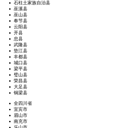
石柱土家族自治县
巫溪县
巫山县
奉节县
云阳县
开县
忠县
武隆县
垫江县
丰都县
城口县
梁平县
璧山县
荣昌县
大足县
铜梁县
全四川省
宜宾市
眉山市
南充市
乐山市