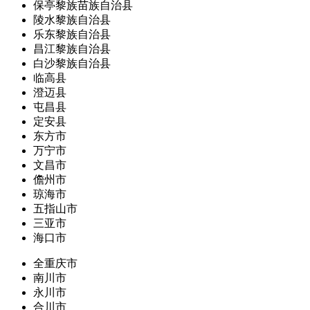
保亭黎族苗族自治县
陵水黎族自治县
乐东黎族自治县
昌江黎族自治县
白沙黎族自治县
临高县
澄迈县
屯昌县
定安县
东方市
万宁市
文昌市
儋州市
琼海市
五指山市
三亚市
海口市
全重庆市
南川市
永川市
合川市