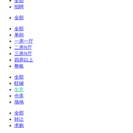
全部
招聘
全部
全部
单间
一房一厅
二房N厅
三房N厅
四房以上
整栋
全部
旺铺
生意
仓库
场地
全部
转让
求购