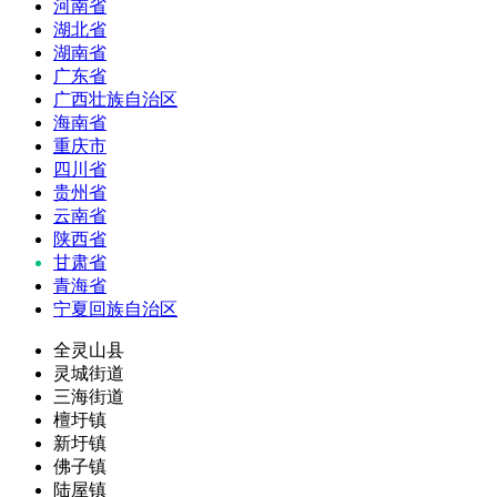
河南省
湖北省
湖南省
广东省
广西壮族自治区
海南省
重庆市
四川省
贵州省
云南省
陕西省
甘肃省
青海省
宁夏回族自治区
全灵山县
灵城街道
三海街道
檀圩镇
新圩镇
佛子镇
陆屋镇