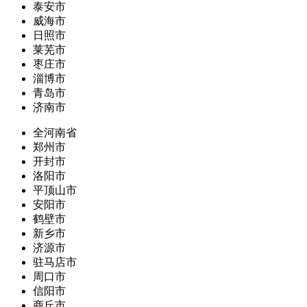
泰安市
威海市
日照市
莱芜市
枣庄市
淄博市
青岛市
济南市
全河南省
郑州市
开封市
洛阳市
平顶山市
安阳市
鹤壁市
新乡市
济源市
驻马店市
周口市
信阳市
商丘市