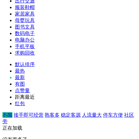
出行交通
服装鞋帽
家居家具
母婴玩具
图书文具
数码电子
电脑办公
手机平板
求购回收
默认排序
最热
最新
有图
点赞量
距离最近
红包
不限
接手即可经营
熟客多
稳定客源
人流量大
停车方便
社区
旁
正在加载