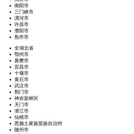
南阳市
三门峡市
漯河市
许昌市
濮阳市
焦作市
全湖北省
鄂州市
襄樊市
宜昌市
十堰市
黄石市
武汉市
荆门市
神农架林区
天门市
潜江市
仙桃市
恩施土家族苗族自治州
随州市