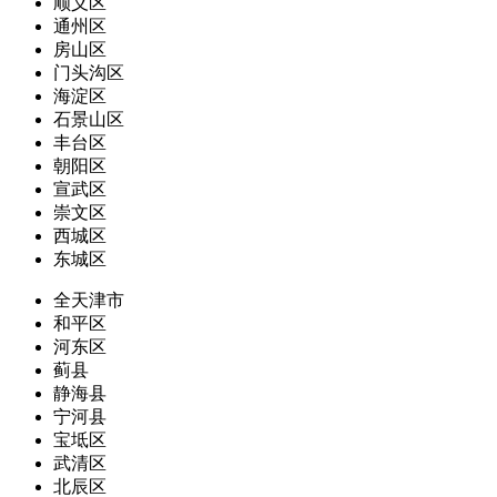
顺义区
通州区
房山区
门头沟区
海淀区
石景山区
丰台区
朝阳区
宣武区
崇文区
西城区
东城区
全天津市
和平区
河东区
蓟县
静海县
宁河县
宝坻区
武清区
北辰区