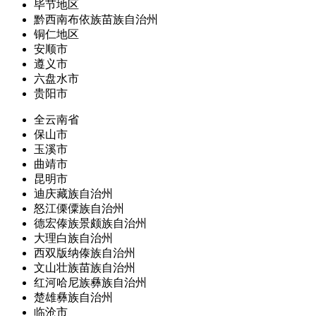
毕节地区
黔西南布依族苗族自治州
铜仁地区
安顺市
遵义市
六盘水市
贵阳市
全云南省
保山市
玉溪市
曲靖市
昆明市
迪庆藏族自治州
怒江傈僳族自治州
德宏傣族景颇族自治州
大理白族自治州
西双版纳傣族自治州
文山壮族苗族自治州
红河哈尼族彝族自治州
楚雄彝族自治州
临沧市