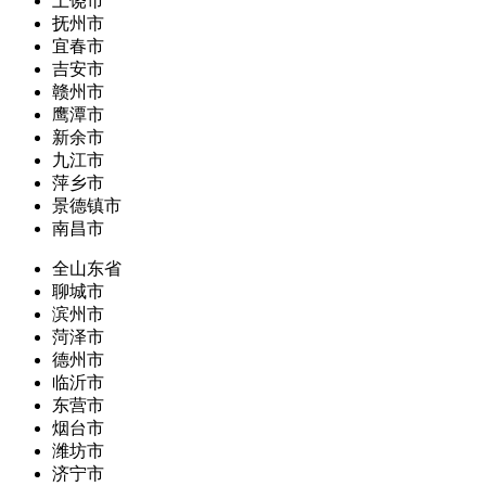
上饶市
抚州市
宜春市
吉安市
赣州市
鹰潭市
新余市
九江市
萍乡市
景德镇市
南昌市
全山东省
聊城市
滨州市
菏泽市
德州市
临沂市
东营市
烟台市
潍坊市
济宁市