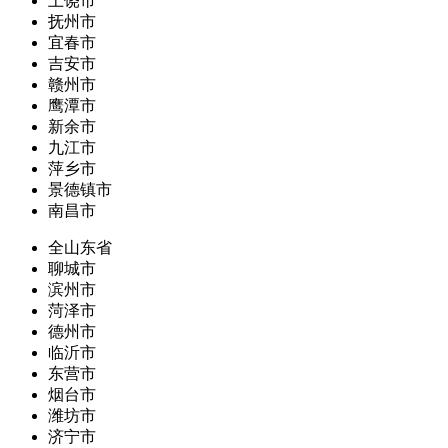
上饶市
抚州市
宜春市
吉安市
赣州市
鹰潭市
新余市
九江市
萍乡市
景德镇市
南昌市
全山东省
聊城市
滨州市
菏泽市
德州市
临沂市
东营市
烟台市
潍坊市
济宁市