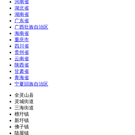
河南省
湖北省
湖南省
广东省
广西壮族自治区
海南省
重庆市
四川省
贵州省
云南省
陕西省
甘肃省
青海省
宁夏回族自治区
全灵山县
灵城街道
三海街道
檀圩镇
新圩镇
佛子镇
陆屋镇