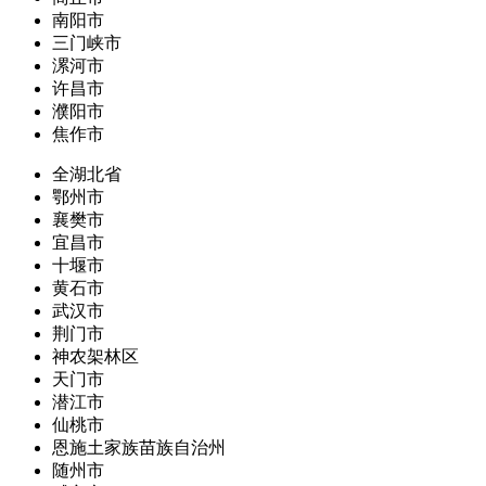
南阳市
三门峡市
漯河市
许昌市
濮阳市
焦作市
全湖北省
鄂州市
襄樊市
宜昌市
十堰市
黄石市
武汉市
荆门市
神农架林区
天门市
潜江市
仙桃市
恩施土家族苗族自治州
随州市