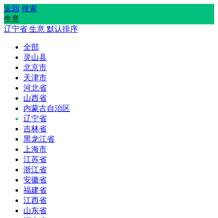
返回
搜索
生意
辽宁省
生意
默认排序
全部
灵山县
北京市
天津市
河北省
山西省
内蒙古自治区
辽宁省
吉林省
黑龙江省
上海市
江苏省
浙江省
安徽省
福建省
江西省
山东省