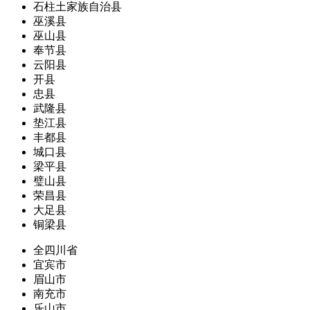
石柱土家族自治县
巫溪县
巫山县
奉节县
云阳县
开县
忠县
武隆县
垫江县
丰都县
城口县
梁平县
璧山县
荣昌县
大足县
铜梁县
全四川省
宜宾市
眉山市
南充市
乐山市