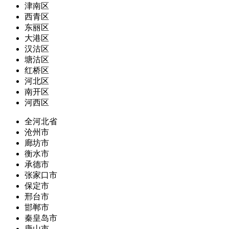
津南区
西青区
东丽区
大港区
汉沽区
塘沽区
红桥区
河北区
南开区
河西区
全河北省
沧州市
廊坊市
衡水市
承德市
张家口市
保定市
邢台市
邯郸市
秦皇岛市
唐山市