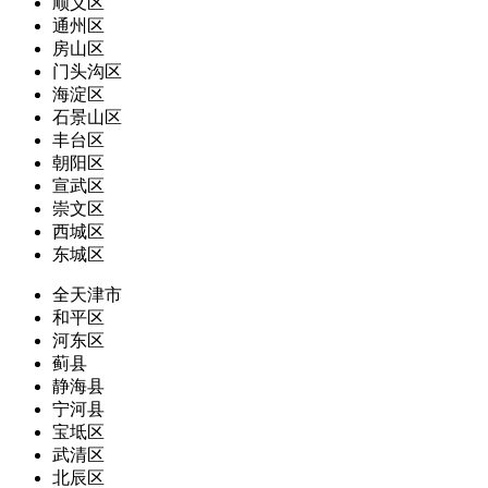
顺义区
通州区
房山区
门头沟区
海淀区
石景山区
丰台区
朝阳区
宣武区
崇文区
西城区
东城区
全天津市
和平区
河东区
蓟县
静海县
宁河县
宝坻区
武清区
北辰区