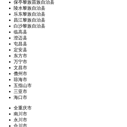
保亭黎族苗族自治县
陵水黎族自治县
乐东黎族自治县
昌江黎族自治县
白沙黎族自治县
临高县
澄迈县
屯昌县
定安县
东方市
万宁市
文昌市
儋州市
琼海市
五指山市
三亚市
海口市
全重庆市
南川市
永川市
合川市