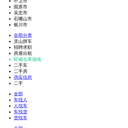
中卫市
固原市
吴忠市
石嘴山市
银川市
全部分类
灵山拼车
招聘求职
房屋出租
旺铺仓库场地
二手车
二手房
供应信息
二手
全部
车找人
人找车
车找货
货找车