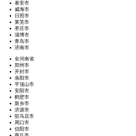
泰安市
威海市
日照市
莱芜市
枣庄市
淄博市
青岛市
济南市
全河南省
郑州市
开封市
洛阳市
平顶山市
安阳市
鹤壁市
新乡市
济源市
驻马店市
周口市
信阳市
商丘市