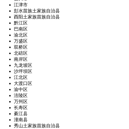
江津市
彭水苗族土家族自治县
酉阳土家族苗族自治县
黔江区
巴南区
渝北区
万盛区
双桥区
北碚区
南岸区
九龙坡区
沙坪坝区
江北区
大渡口区
渝中区
涪陵区
万州区
长寿区
綦江县
潼南县
秀山土家族苗族自治县