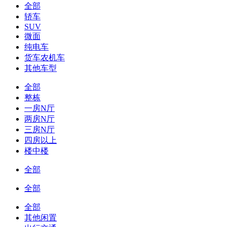
全部
轿车
SUV
微面
纯电车
货车农机车
其他车型
全部
整栋
一房N厅
两房N厅
三房N厅
四房以上
楼中楼
全部
全部
全部
其他闲置