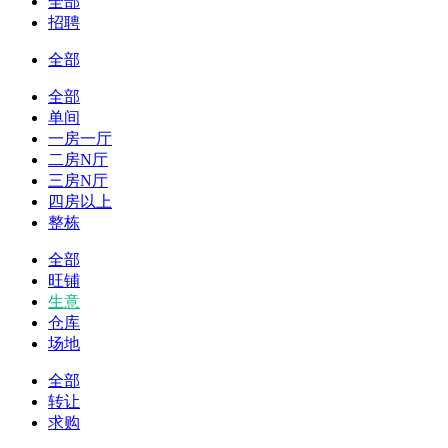
全部
招聘
全部
全部
单间
一房一厅
二房N厅
三房N厅
四房以上
整栋
全部
旺铺
生意
仓库
场地
全部
转让
求购