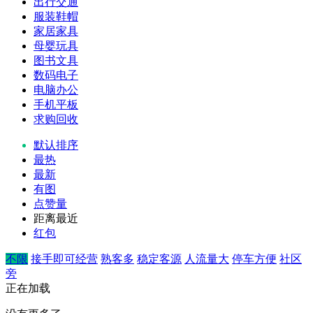
出行交通
服装鞋帽
家居家具
母婴玩具
图书文具
数码电子
电脑办公
手机平板
求购回收
默认排序
最热
最新
有图
点赞量
距离最近
红包
不限
接手即可经营
熟客多
稳定客源
人流量大
停车方便
社区
旁
正在加载