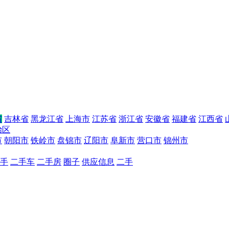
省
吉林省
黑龙江省
上海市
江苏省
浙江省
安徽省
福建省
江西省
治区
市
朝阳市
铁岭市
盘锦市
辽阳市
阜新市
营口市
锦州市
手
二手车
二手房
圈子
供应信息
二手