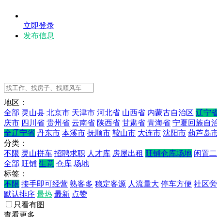
立即登录
发布信息
地区：
全部
灵山县
北京市
天津市
河北省
山西省
内蒙古自治区
辽宁
庆市
四川省
贵州省
云南省
陕西省
甘肃省
青海省
宁夏回族自
全辽宁省
丹东市
本溪市
抚顺市
鞍山市
大连市
沈阳市
葫芦岛
分类：
不限
灵山拼车
招聘求职
人才库
房屋出租
旺铺仓库场地
闲置二
全部
旺铺
生意
仓库
场地
标签：
不限
接手即可经营
熟客多
稳定客源
人流量大
停车方便
社区旁
默认排序
最热
最新
点赞
只看有图
查看更多