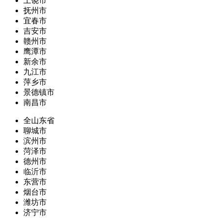
上饶市
抚州市
宜春市
吉安市
赣州市
鹰潭市
新余市
九江市
萍乡市
景德镇市
南昌市
全山东省
聊城市
滨州市
菏泽市
德州市
临沂市
东营市
烟台市
潍坊市
济宁市