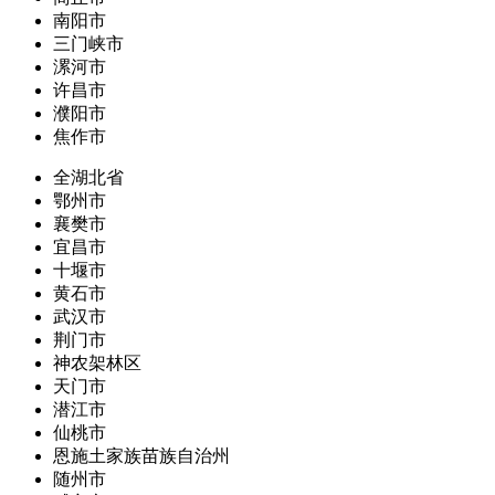
南阳市
三门峡市
漯河市
许昌市
濮阳市
焦作市
全湖北省
鄂州市
襄樊市
宜昌市
十堰市
黄石市
武汉市
荆门市
神农架林区
天门市
潜江市
仙桃市
恩施土家族苗族自治州
随州市