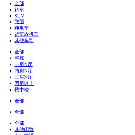
全部
轿车
SUV
微面
纯电车
货车农机车
其他车型
全部
整栋
一房N厅
两房N厅
三房N厅
四房以上
楼中楼
全部
全部
全部
其他闲置