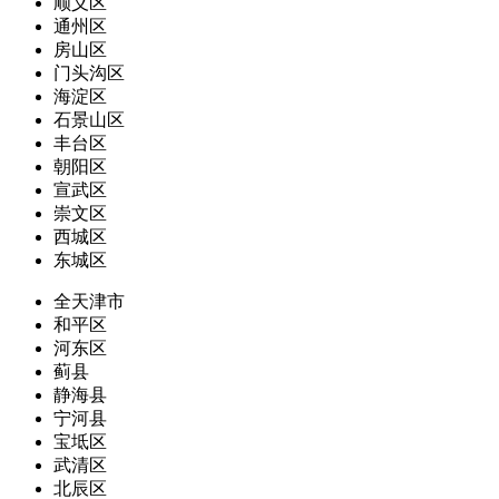
顺义区
通州区
房山区
门头沟区
海淀区
石景山区
丰台区
朝阳区
宣武区
崇文区
西城区
东城区
全天津市
和平区
河东区
蓟县
静海县
宁河县
宝坻区
武清区
北辰区