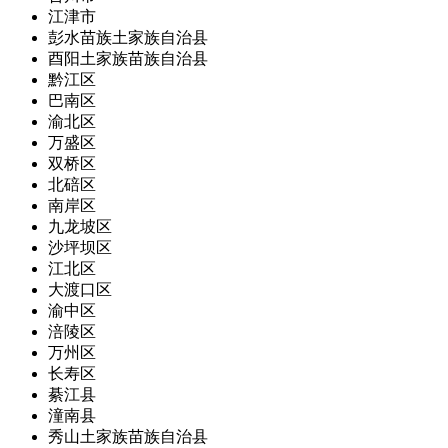
江津市
彭水苗族土家族自治县
酉阳土家族苗族自治县
黔江区
巴南区
渝北区
万盛区
双桥区
北碚区
南岸区
九龙坡区
沙坪坝区
江北区
大渡口区
渝中区
涪陵区
万州区
长寿区
綦江县
潼南县
秀山土家族苗族自治县