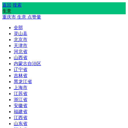
返回
搜索
生意
重庆市
生意
点赞量
全部
灵山县
北京市
天津市
河北省
山西省
内蒙古自治区
辽宁省
吉林省
黑龙江省
上海市
江苏省
浙江省
安徽省
福建省
江西省
山东省