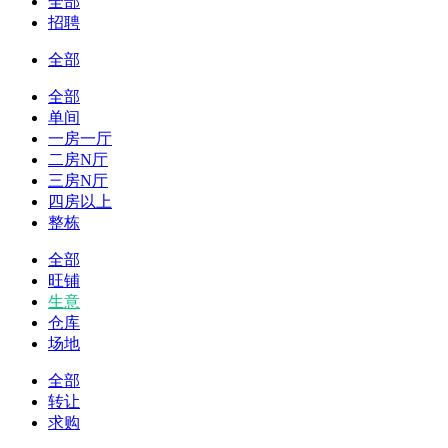
全部
招聘
全部
全部
单间
一房一厅
二房N厅
三房N厅
四房以上
整栋
全部
旺铺
生意
仓库
场地
全部
转让
求购