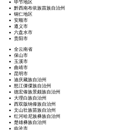
毕节地区
黔西南布依族苗族自治州
铜仁地区
安顺市
遵义市
六盘水市
贵阳市
全云南省
保山市
玉溪市
曲靖市
昆明市
迪庆藏族自治州
怒江傈僳族自治州
德宏傣族景颇族自治州
大理白族自治州
西双版纳傣族自治州
文山壮族苗族自治州
红河哈尼族彝族自治州
楚雄彝族自治州
临沧市