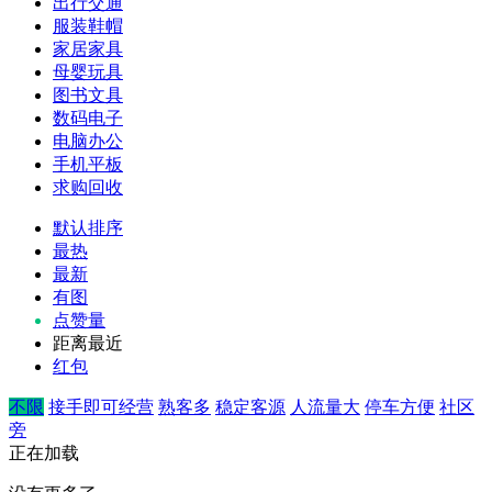
出行交通
服装鞋帽
家居家具
母婴玩具
图书文具
数码电子
电脑办公
手机平板
求购回收
默认排序
最热
最新
有图
点赞量
距离最近
红包
不限
接手即可经营
熟客多
稳定客源
人流量大
停车方便
社区
旁
正在加载