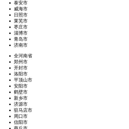
泰安市
威海市
日照市
莱芜市
枣庄市
淄博市
青岛市
济南市
全河南省
郑州市
开封市
洛阳市
平顶山市
安阳市
鹤壁市
新乡市
济源市
驻马店市
周口市
信阳市
商丘市