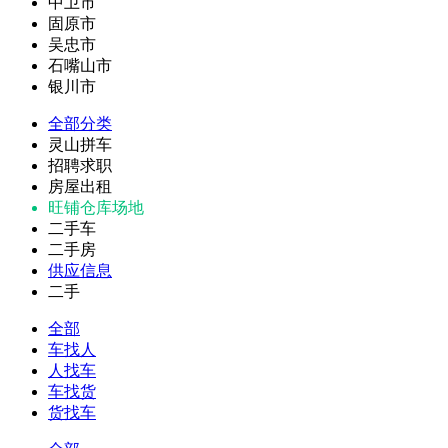
中卫市
固原市
吴忠市
石嘴山市
银川市
全部分类
灵山拼车
招聘求职
房屋出租
旺铺仓库场地
二手车
二手房
供应信息
二手
全部
车找人
人找车
车找货
货找车