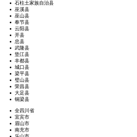
石柱土家族自治县
巫溪县
巫山县
奉节县
云阳县
开县
忠县
武隆县
垫江县
丰都县
城口县
梁平县
璧山县
荣昌县
大足县
铜梁县
全四川省
宜宾市
眉山市
南充市
乐山市