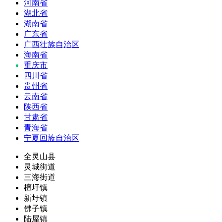
河南省
湖北省
湖南省
广东省
广西壮族自治区
海南省
重庆市
四川省
贵州省
云南省
陕西省
甘肃省
青海省
宁夏回族自治区
全灵山县
灵城街道
三海街道
檀圩镇
新圩镇
佛子镇
陆屋镇