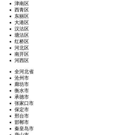
津南区
西青区
东丽区
大港区
汉沽区
塘沽区
红桥区
河北区
南开区
河西区
全河北省
沧州市
廊坊市
衡水市
承德市
张家口市
保定市
邢台市
邯郸市
秦皇岛市
唐山市