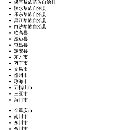
保亭黎族苗族自治县
陵水黎族自治县
乐东黎族自治县
昌江黎族自治县
白沙黎族自治县
临高县
澄迈县
屯昌县
定安县
东方市
万宁市
文昌市
儋州市
琼海市
五指山市
三亚市
海口市
全重庆市
南川市
永川市
合川市