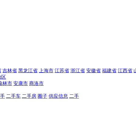
省
吉林省
黑龙江省
上海市
江苏省
浙江省
安徽省
福建省
江西省
治区
榆林市
安康市
商洛市
手
二手车
二手房
圈子
供应信息
二手