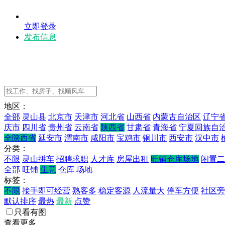
立即登录
发布信息
地区：
全部
灵山县
北京市
天津市
河北省
山西省
内蒙古自治区
辽宁
庆市
四川省
贵州省
云南省
陕西省
甘肃省
青海省
宁夏回族自
全陕西省
延安市
渭南市
咸阳市
宝鸡市
铜川市
西安市
汉中市
分类：
不限
灵山拼车
招聘求职
人才库
房屋出租
旺铺仓库场地
闲置二
全部
旺铺
生意
仓库
场地
标签：
不限
接手即可经营
熟客多
稳定客源
人流量大
停车方便
社区旁
默认排序
最热
最新
点赞
只看有图
查看更多