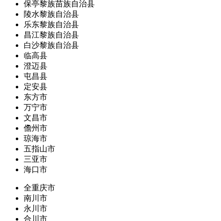
保亭黎族苗族自治县
陵水黎族自治县
乐东黎族自治县
昌江黎族自治县
白沙黎族自治县
临高县
澄迈县
屯昌县
定安县
东方市
万宁市
文昌市
儋州市
琼海市
五指山市
三亚市
海口市
全重庆市
南川市
永川市
合川市