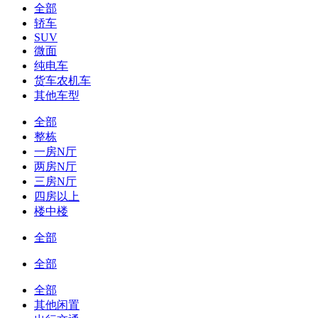
全部
轿车
SUV
微面
纯电车
货车农机车
其他车型
全部
整栋
一房N厅
两房N厅
三房N厅
四房以上
楼中楼
全部
全部
全部
其他闲置