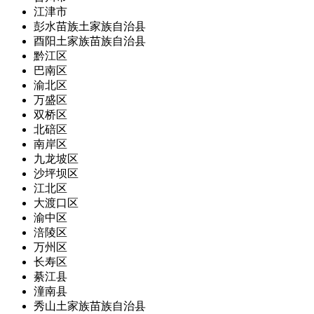
江津市
彭水苗族土家族自治县
酉阳土家族苗族自治县
黔江区
巴南区
渝北区
万盛区
双桥区
北碚区
南岸区
九龙坡区
沙坪坝区
江北区
大渡口区
渝中区
涪陵区
万州区
长寿区
綦江县
潼南县
秀山土家族苗族自治县