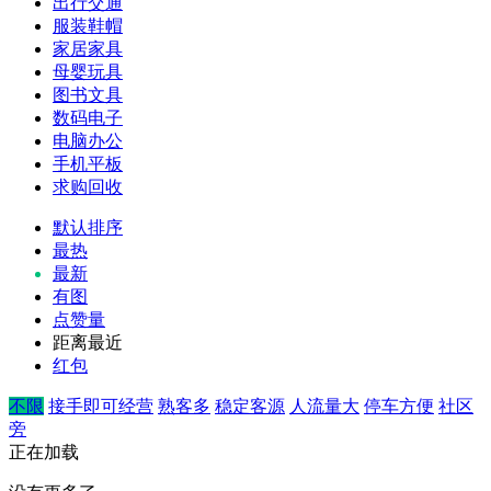
出行交通
服装鞋帽
家居家具
母婴玩具
图书文具
数码电子
电脑办公
手机平板
求购回收
默认排序
最热
最新
有图
点赞量
距离最近
红包
不限
接手即可经营
熟客多
稳定客源
人流量大
停车方便
社区
旁
正在加载