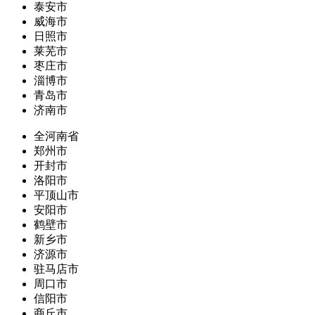
泰安市
威海市
日照市
莱芜市
枣庄市
淄博市
青岛市
济南市
全河南省
郑州市
开封市
洛阳市
平顶山市
安阳市
鹤壁市
新乡市
济源市
驻马店市
周口市
信阳市
商丘市