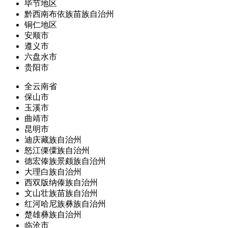
毕节地区
黔西南布依族苗族自治州
铜仁地区
安顺市
遵义市
六盘水市
贵阳市
全云南省
保山市
玉溪市
曲靖市
昆明市
迪庆藏族自治州
怒江傈僳族自治州
德宏傣族景颇族自治州
大理白族自治州
西双版纳傣族自治州
文山壮族苗族自治州
红河哈尼族彝族自治州
楚雄彝族自治州
临沧市