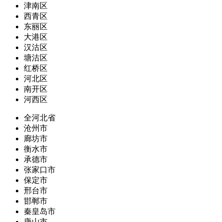
津南区
西青区
东丽区
大港区
汉沽区
塘沽区
红桥区
河北区
南开区
河西区
全河北省
沧州市
廊坊市
衡水市
承德市
张家口市
保定市
邢台市
邯郸市
秦皇岛市
唐山市