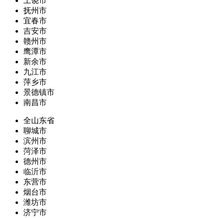
上饶市
抚州市
宜春市
吉安市
赣州市
鹰潭市
新余市
九江市
萍乡市
景德镇市
南昌市
全山东省
聊城市
滨州市
菏泽市
德州市
临沂市
东营市
烟台市
潍坊市
济宁市