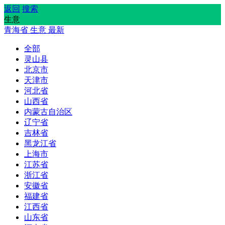
返回
搜索
生意
青海省
生意
最新
全部
灵山县
北京市
天津市
河北省
山西省
内蒙古自治区
辽宁省
吉林省
黑龙江省
上海市
江苏省
浙江省
安徽省
福建省
江西省
山东省