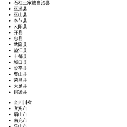
石柱土家族自治县
巫溪县
巫山县
奉节县
云阳县
开县
忠县
武隆县
垫江县
丰都县
城口县
梁平县
璧山县
荣昌县
大足县
铜梁县
全四川省
宜宾市
眉山市
南充市
乐山市