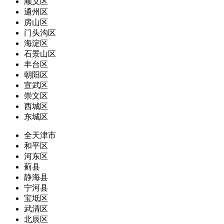
顺义区
通州区
房山区
门头沟区
海淀区
石景山区
丰台区
朝阳区
宣武区
崇文区
西城区
东城区
全天津市
和平区
河东区
蓟县
静海县
宁河县
宝坻区
武清区
北辰区