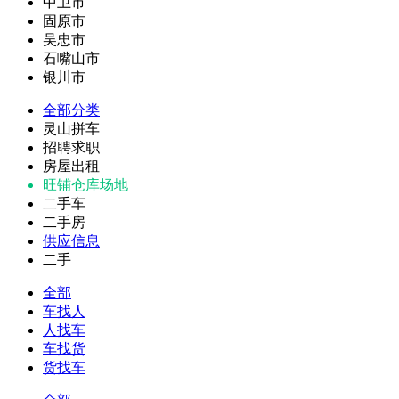
中卫市
固原市
吴忠市
石嘴山市
银川市
全部分类
灵山拼车
招聘求职
房屋出租
旺铺仓库场地
二手车
二手房
供应信息
二手
全部
车找人
人找车
车找货
货找车