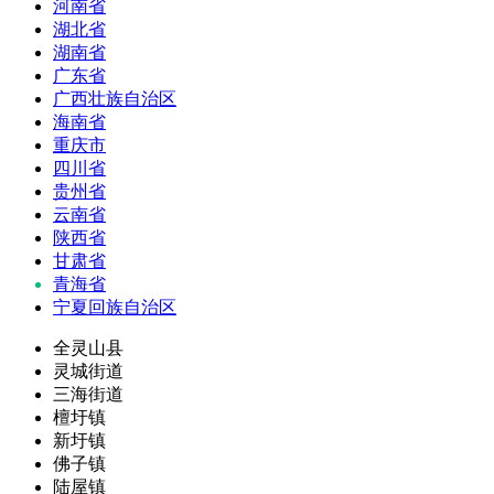
河南省
湖北省
湖南省
广东省
广西壮族自治区
海南省
重庆市
四川省
贵州省
云南省
陕西省
甘肃省
青海省
宁夏回族自治区
全灵山县
灵城街道
三海街道
檀圩镇
新圩镇
佛子镇
陆屋镇