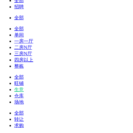
全部
招聘
全部
全部
单间
一房一厅
二房N厅
三房N厅
四房以上
整栋
全部
旺铺
生意
仓库
场地
全部
转让
求购