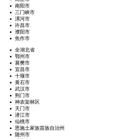
南阳市
三门峡市
漯河市
许昌市
濮阳市
焦作市
全湖北省
鄂州市
襄樊市
宜昌市
十堰市
黄石市
武汉市
荆门市
神农架林区
天门市
潜江市
仙桃市
恩施土家族苗族自治州
随州市