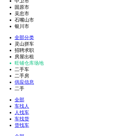
中卫市
固原市
吴忠市
石嘴山市
银川市
全部分类
灵山拼车
招聘求职
房屋出租
旺铺仓库场地
二手车
二手房
供应信息
二手
全部
车找人
人找车
车找货
货找车