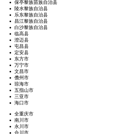
保亭黎族苗族自治县
陵水黎族自治县
乐东黎族自治县
昌江黎族自治县
白沙黎族自治县
临高县
澄迈县
屯昌县
定安县
东方市
万宁市
文昌市
儋州市
琼海市
五指山市
三亚市
海口市
全重庆市
南川市
永川市
合川市