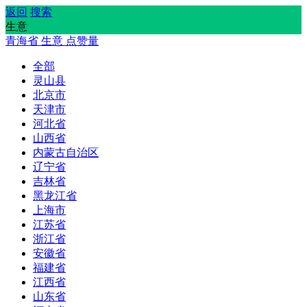
返回
搜索
生意
青海省
生意
点赞量
全部
灵山县
北京市
天津市
河北省
山西省
内蒙古自治区
辽宁省
吉林省
黑龙江省
上海市
江苏省
浙江省
安徽省
福建省
江西省
山东省