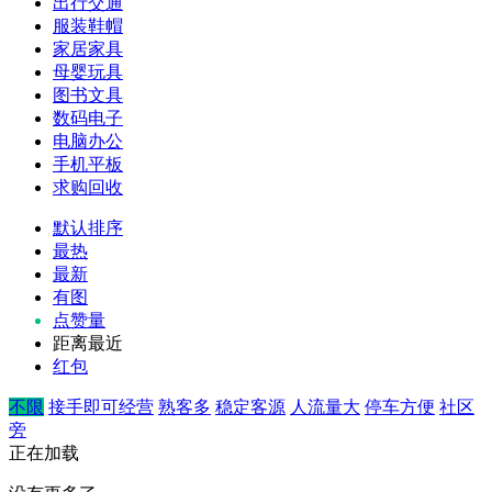
出行交通
服装鞋帽
家居家具
母婴玩具
图书文具
数码电子
电脑办公
手机平板
求购回收
默认排序
最热
最新
有图
点赞量
距离最近
红包
不限
接手即可经营
熟客多
稳定客源
人流量大
停车方便
社区
旁
正在加载