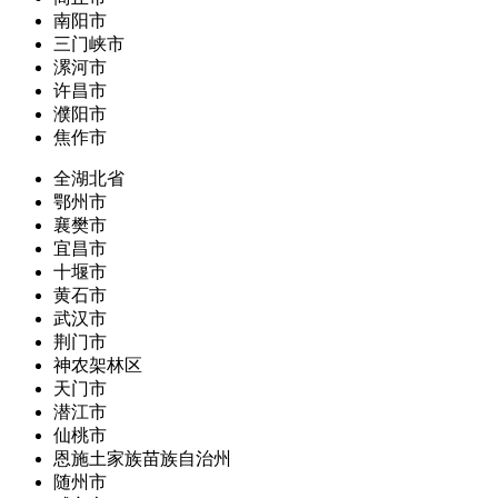
南阳市
三门峡市
漯河市
许昌市
濮阳市
焦作市
全湖北省
鄂州市
襄樊市
宜昌市
十堰市
黄石市
武汉市
荆门市
神农架林区
天门市
潜江市
仙桃市
恩施土家族苗族自治州
随州市