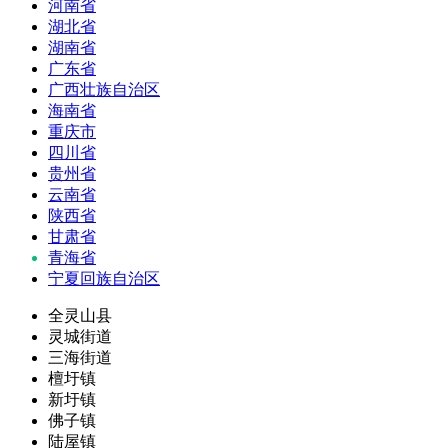
河南省
湖北省
湖南省
广东省
广西壮族自治区
海南省
重庆市
四川省
贵州省
云南省
陕西省
甘肃省
青海省
宁夏回族自治区
全灵山县
灵城街道
三海街道
檀圩镇
新圩镇
佛子镇
陆屋镇