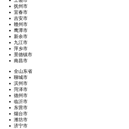
上饶市
抚州市
宜春市
吉安市
赣州市
鹰潭市
新余市
九江市
萍乡市
景德镇市
南昌市
全山东省
聊城市
滨州市
菏泽市
德州市
临沂市
东营市
烟台市
潍坊市
济宁市