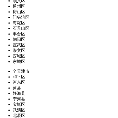
顺义区
通州区
房山区
门头沟区
海淀区
石景山区
丰台区
朝阳区
宣武区
崇文区
西城区
东城区
全天津市
和平区
河东区
蓟县
静海县
宁河县
宝坻区
武清区
北辰区