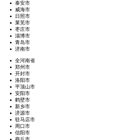
泰安市
威海市
日照市
莱芜市
枣庄市
淄博市
青岛市
济南市
全河南省
郑州市
开封市
洛阳市
平顶山市
安阳市
鹤壁市
新乡市
济源市
驻马店市
周口市
信阳市
商丘市