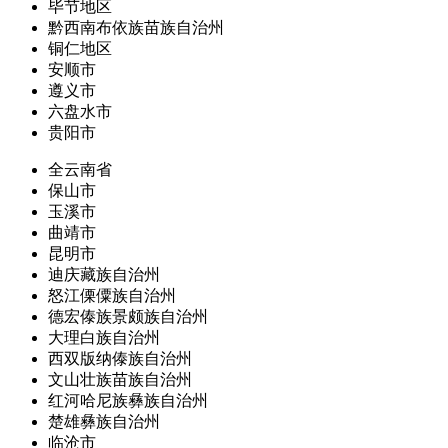
毕节地区
黔西南布依族苗族自治州
铜仁地区
安顺市
遵义市
六盘水市
贵阳市
全云南省
保山市
玉溪市
曲靖市
昆明市
迪庆藏族自治州
怒江傈僳族自治州
德宏傣族景颇族自治州
大理白族自治州
西双版纳傣族自治州
文山壮族苗族自治州
红河哈尼族彝族自治州
楚雄彝族自治州
临沧市