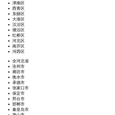
津南区
西青区
东丽区
大港区
汉沽区
塘沽区
红桥区
河北区
南开区
河西区
全河北省
沧州市
廊坊市
衡水市
承德市
张家口市
保定市
邢台市
邯郸市
秦皇岛市
唐山市