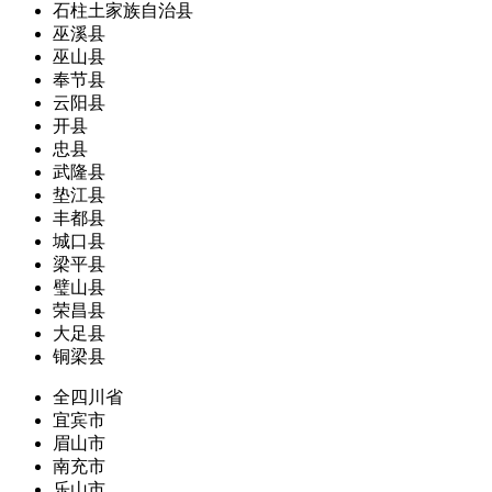
石柱土家族自治县
巫溪县
巫山县
奉节县
云阳县
开县
忠县
武隆县
垫江县
丰都县
城口县
梁平县
璧山县
荣昌县
大足县
铜梁县
全四川省
宜宾市
眉山市
南充市
乐山市