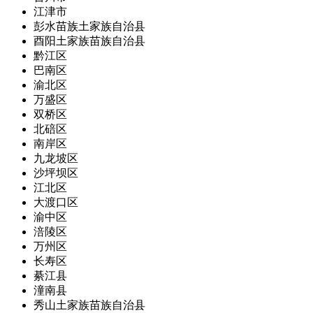
江津市
彭水苗族土家族自治县
酉阳土家族苗族自治县
黔江区
巴南区
渝北区
万盛区
双桥区
北碚区
南岸区
九龙坡区
沙坪坝区
江北区
大渡口区
渝中区
涪陵区
万州区
长寿区
綦江县
潼南县
秀山土家族苗族自治县