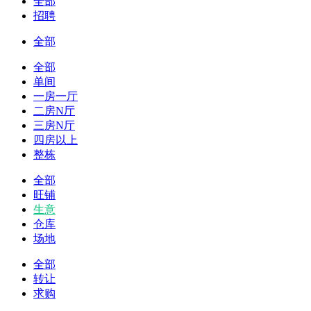
全部
招聘
全部
全部
单间
一房一厅
二房N厅
三房N厅
四房以上
整栋
全部
旺铺
生意
仓库
场地
全部
转让
求购