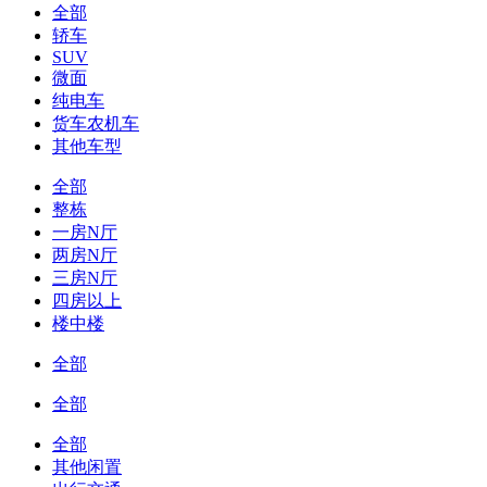
全部
轿车
SUV
微面
纯电车
货车农机车
其他车型
全部
整栋
一房N厅
两房N厅
三房N厅
四房以上
楼中楼
全部
全部
全部
其他闲置