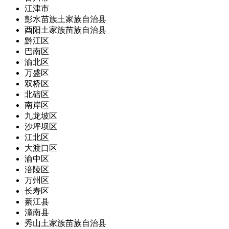
江津市
彭水苗族土家族自治县
酉阳土家族苗族自治县
黔江区
巴南区
渝北区
万盛区
双桥区
北碚区
南岸区
九龙坡区
沙坪坝区
江北区
大渡口区
渝中区
涪陵区
万州区
长寿区
綦江县
潼南县
秀山土家族苗族自治县