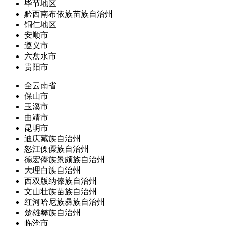
毕节地区
黔西南布依族苗族自治州
铜仁地区
安顺市
遵义市
六盘水市
贵阳市
全云南省
保山市
玉溪市
曲靖市
昆明市
迪庆藏族自治州
怒江傈僳族自治州
德宏傣族景颇族自治州
大理白族自治州
西双版纳傣族自治州
文山壮族苗族自治州
红河哈尼族彝族自治州
楚雄彝族自治州
临沧市