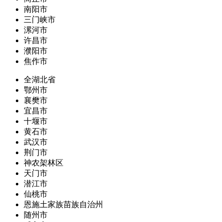
南阳市
三门峡市
漯河市
许昌市
濮阳市
焦作市
全湖北省
鄂州市
襄樊市
宜昌市
十堰市
黄石市
武汉市
荆门市
神农架林区
天门市
潜江市
仙桃市
恩施土家族苗族自治州
随州市