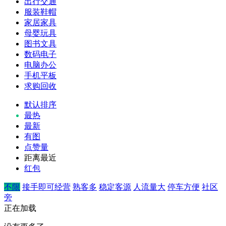
出行交通
服装鞋帽
家居家具
母婴玩具
图书文具
数码电子
电脑办公
手机平板
求购回收
默认排序
最热
最新
有图
点赞量
距离最近
红包
不限
接手即可经营
熟客多
稳定客源
人流量大
停车方便
社区
旁
正在加载