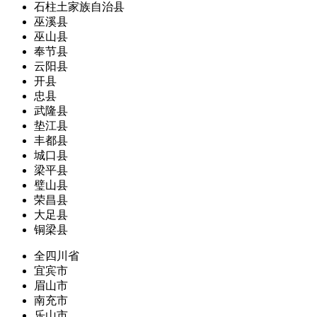
石柱土家族自治县
巫溪县
巫山县
奉节县
云阳县
开县
忠县
武隆县
垫江县
丰都县
城口县
梁平县
璧山县
荣昌县
大足县
铜梁县
全四川省
宜宾市
眉山市
南充市
乐山市