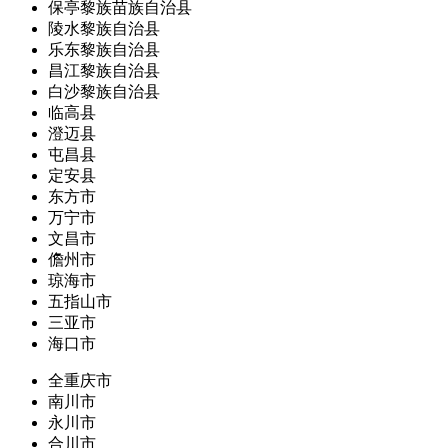
保亭黎族苗族自治县
陵水黎族自治县
乐东黎族自治县
昌江黎族自治县
白沙黎族自治县
临高县
澄迈县
屯昌县
定安县
东方市
万宁市
文昌市
儋州市
琼海市
五指山市
三亚市
海口市
全重庆市
南川市
永川市
合川市