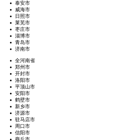
泰安市
威海市
日照市
莱芜市
枣庄市
淄博市
青岛市
济南市
全河南省
郑州市
开封市
洛阳市
平顶山市
安阳市
鹤壁市
新乡市
济源市
驻马店市
周口市
信阳市
商丘市