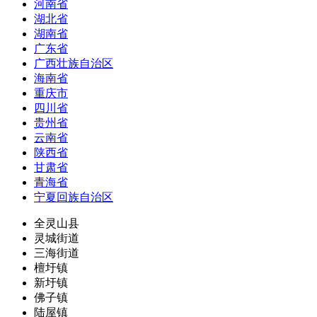
河南省
湖北省
湖南省
广东省
广西壮族自治区
海南省
重庆市
四川省
贵州省
云南省
陕西省
甘肃省
青海省
宁夏回族自治区
全灵山县
灵城街道
三海街道
檀圩镇
新圩镇
佛子镇
陆屋镇