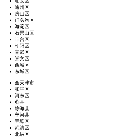
顺义区
通州区
房山区
门头沟区
海淀区
石景山区
丰台区
朝阳区
宣武区
崇文区
西城区
东城区
全天津市
和平区
河东区
蓟县
静海县
宁河县
宝坻区
武清区
北辰区