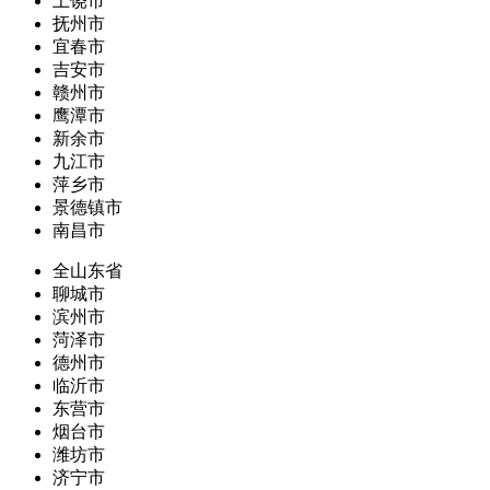
上饶市
抚州市
宜春市
吉安市
赣州市
鹰潭市
新余市
九江市
萍乡市
景德镇市
南昌市
全山东省
聊城市
滨州市
菏泽市
德州市
临沂市
东营市
烟台市
潍坊市
济宁市