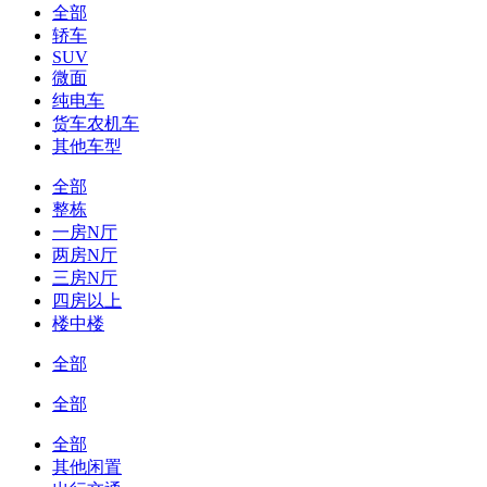
全部
轿车
SUV
微面
纯电车
货车农机车
其他车型
全部
整栋
一房N厅
两房N厅
三房N厅
四房以上
楼中楼
全部
全部
全部
其他闲置