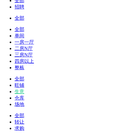
全部
招聘
全部
全部
单间
一房一厅
二房N厅
三房N厅
四房以上
整栋
全部
旺铺
生意
仓库
场地
全部
转让
求购