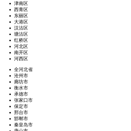
津南区
西青区
东丽区
大港区
汉沽区
塘沽区
红桥区
河北区
南开区
河西区
全河北省
沧州市
廊坊市
衡水市
承德市
张家口市
保定市
邢台市
邯郸市
秦皇岛市
唐山市