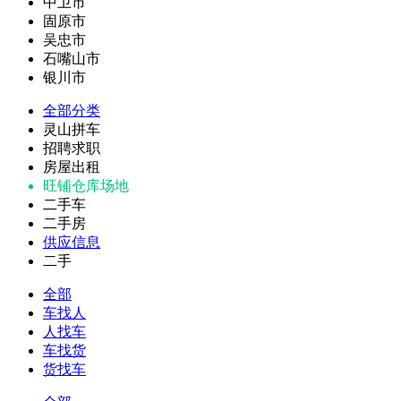
中卫市
固原市
吴忠市
石嘴山市
银川市
全部分类
灵山拼车
招聘求职
房屋出租
旺铺仓库场地
二手车
二手房
供应信息
二手
全部
车找人
人找车
车找货
货找车