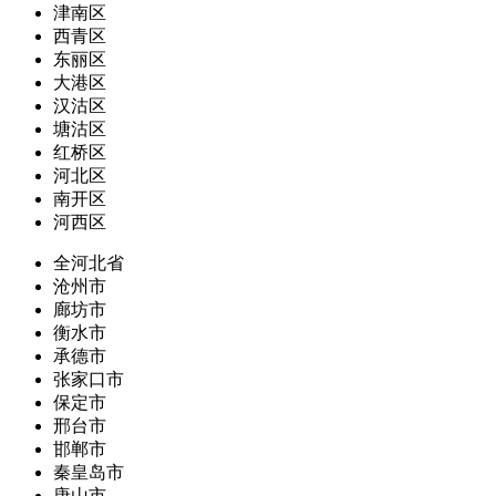
津南区
西青区
东丽区
大港区
汉沽区
塘沽区
红桥区
河北区
南开区
河西区
全河北省
沧州市
廊坊市
衡水市
承德市
张家口市
保定市
邢台市
邯郸市
秦皇岛市
唐山市