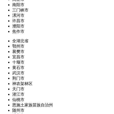
南阳市
三门峡市
漯河市
许昌市
濮阳市
焦作市
全湖北省
鄂州市
襄樊市
宜昌市
十堰市
黄石市
武汉市
荆门市
神农架林区
天门市
潜江市
仙桃市
恩施土家族苗族自治州
随州市