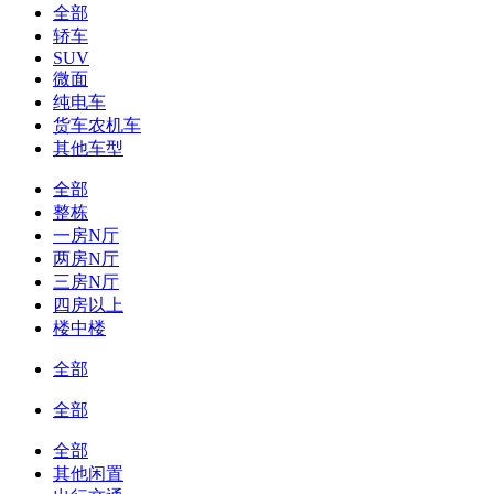
全部
轿车
SUV
微面
纯电车
货车农机车
其他车型
全部
整栋
一房N厅
两房N厅
三房N厅
四房以上
楼中楼
全部
全部
全部
其他闲置