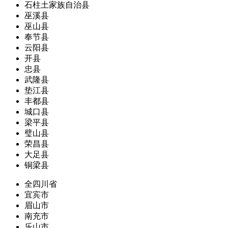
石柱土家族自治县
巫溪县
巫山县
奉节县
云阳县
开县
忠县
武隆县
垫江县
丰都县
城口县
梁平县
璧山县
荣昌县
大足县
铜梁县
全四川省
宜宾市
眉山市
南充市
乐山市