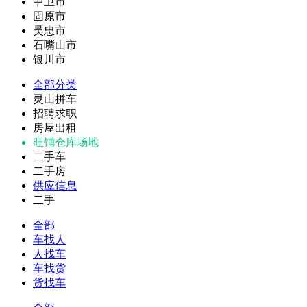
中卫市
固原市
吴忠市
石嘴山市
银川市
全部分类
灵山拼车
招聘求职
房屋出租
旺铺仓库场地
二手车
二手房
供应信息
二手
全部
车找人
人找车
车找货
货找车