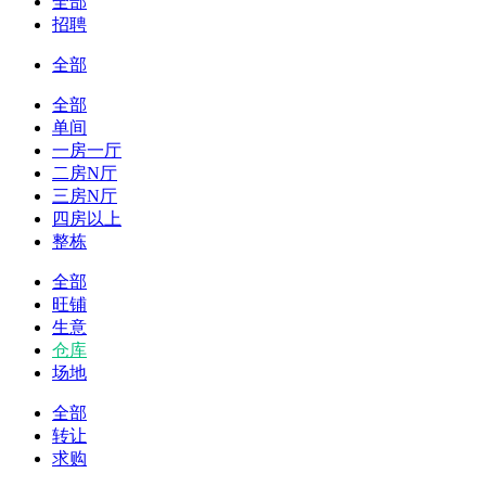
全部
招聘
全部
全部
单间
一房一厅
二房N厅
三房N厅
四房以上
整栋
全部
旺铺
生意
仓库
场地
全部
转让
求购