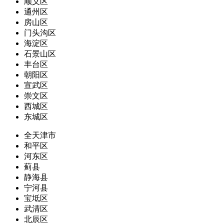
顺义区
通州区
房山区
门头沟区
海淀区
石景山区
丰台区
朝阳区
宣武区
崇文区
西城区
东城区
全天津市
和平区
河东区
蓟县
静海县
宁河县
宝坻区
武清区
北辰区