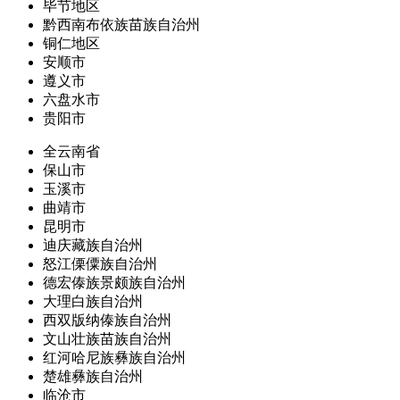
毕节地区
黔西南布依族苗族自治州
铜仁地区
安顺市
遵义市
六盘水市
贵阳市
全云南省
保山市
玉溪市
曲靖市
昆明市
迪庆藏族自治州
怒江傈僳族自治州
德宏傣族景颇族自治州
大理白族自治州
西双版纳傣族自治州
文山壮族苗族自治州
红河哈尼族彝族自治州
楚雄彝族自治州
临沧市