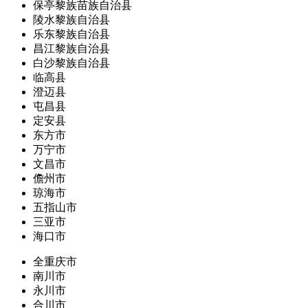
保亭黎族苗族自治县
陵水黎族自治县
乐东黎族自治县
昌江黎族自治县
白沙黎族自治县
临高县
澄迈县
屯昌县
定安县
东方市
万宁市
文昌市
儋州市
琼海市
五指山市
三亚市
海口市
全重庆市
南川市
永川市
合川市