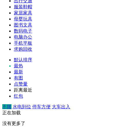
出行交通
服装鞋帽
家居家具
母婴玩具
图书文具
数码电子
电脑办公
手机平板
求购回收
默认排序
最热
最新
有图
点赞量
距离最近
红包
不限
水电到位
停车方便
大车出入
正在加载
没有更多了