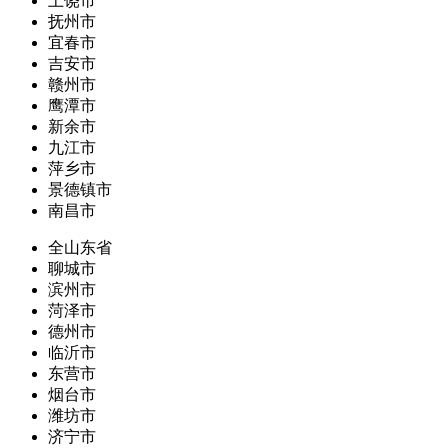
上饶市
抚州市
宜春市
吉安市
赣州市
鹰潭市
新余市
九江市
萍乡市
景德镇市
南昌市
全山东省
聊城市
滨州市
菏泽市
德州市
临沂市
东营市
烟台市
潍坊市
济宁市