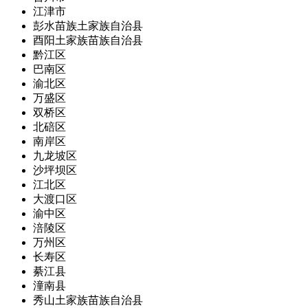
江津市
彭水苗族土家族自治县
酉阳土家族苗族自治县
黔江区
巴南区
渝北区
万盛区
双桥区
北碚区
南岸区
九龙坡区
沙坪坝区
江北区
大渡口区
渝中区
涪陵区
万州区
长寿区
綦江县
潼南县
秀山土家族苗族自治县