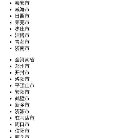
泰安市
威海市
日照市
莱芜市
枣庄市
淄博市
青岛市
济南市
全河南省
郑州市
开封市
洛阳市
平顶山市
安阳市
鹤壁市
新乡市
济源市
驻马店市
周口市
信阳市
商丘市