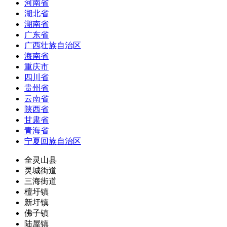
河南省
湖北省
湖南省
广东省
广西壮族自治区
海南省
重庆市
四川省
贵州省
云南省
陕西省
甘肃省
青海省
宁夏回族自治区
全灵山县
灵城街道
三海街道
檀圩镇
新圩镇
佛子镇
陆屋镇