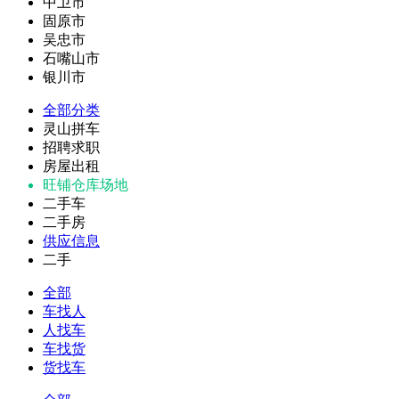
中卫市
固原市
吴忠市
石嘴山市
银川市
全部分类
灵山拼车
招聘求职
房屋出租
旺铺仓库场地
二手车
二手房
供应信息
二手
全部
车找人
人找车
车找货
货找车