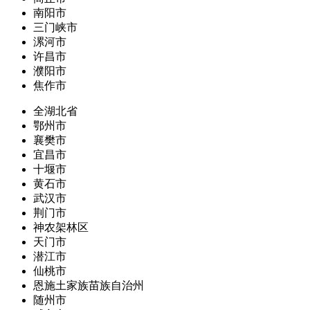
南阳市
三门峡市
漯河市
许昌市
濮阳市
焦作市
全湖北省
鄂州市
襄樊市
宜昌市
十堰市
黄石市
武汉市
荆门市
神农架林区
天门市
潜江市
仙桃市
恩施土家族苗族自治州
随州市