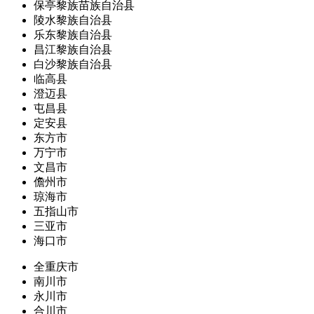
保亭黎族苗族自治县
陵水黎族自治县
乐东黎族自治县
昌江黎族自治县
白沙黎族自治县
临高县
澄迈县
屯昌县
定安县
东方市
万宁市
文昌市
儋州市
琼海市
五指山市
三亚市
海口市
全重庆市
南川市
永川市
合川市