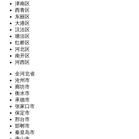
津南区
西青区
东丽区
大港区
汉沽区
塘沽区
红桥区
河北区
南开区
河西区
全河北省
沧州市
廊坊市
衡水市
承德市
张家口市
保定市
邢台市
邯郸市
秦皇岛市
唐山市