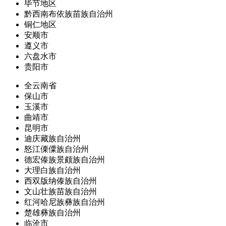
毕节地区
黔西南布依族苗族自治州
铜仁地区
安顺市
遵义市
六盘水市
贵阳市
全云南省
保山市
玉溪市
曲靖市
昆明市
迪庆藏族自治州
怒江傈僳族自治州
德宏傣族景颇族自治州
大理白族自治州
西双版纳傣族自治州
文山壮族苗族自治州
红河哈尼族彝族自治州
楚雄彝族自治州
临沧市