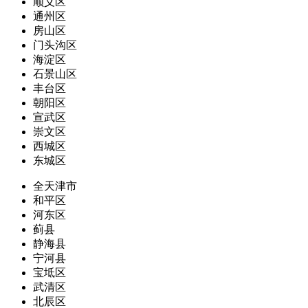
顺义区
通州区
房山区
门头沟区
海淀区
石景山区
丰台区
朝阳区
宣武区
崇文区
西城区
东城区
全天津市
和平区
河东区
蓟县
静海县
宁河县
宝坻区
武清区
北辰区