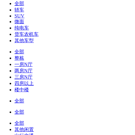
全部
轿车
SUV
微面
纯电车
货车农机车
其他车型
全部
整栋
一房N厅
两房N厅
三房N厅
四房以上
楼中楼
全部
全部
全部
其他闲置