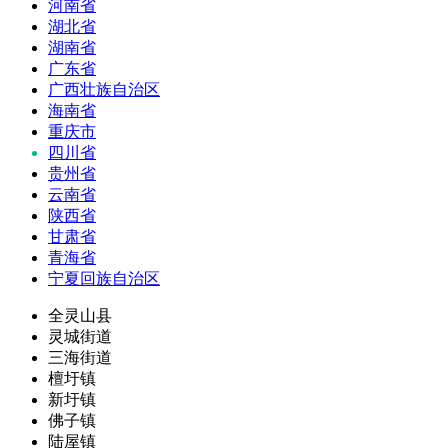
河南省
湖北省
湖南省
广东省
广西壮族自治区
海南省
重庆市
四川省
贵州省
云南省
陕西省
甘肃省
青海省
宁夏回族自治区
全灵山县
灵城街道
三海街道
檀圩镇
新圩镇
佛子镇
陆屋镇