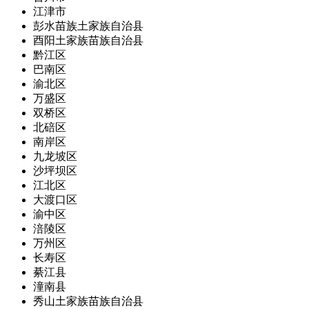
江津市
彭水苗族土家族自治县
酉阳土家族苗族自治县
黔江区
巴南区
渝北区
万盛区
双桥区
北碚区
南岸区
九龙坡区
沙坪坝区
江北区
大渡口区
渝中区
涪陵区
万州区
长寿区
綦江县
潼南县
秀山土家族苗族自治县