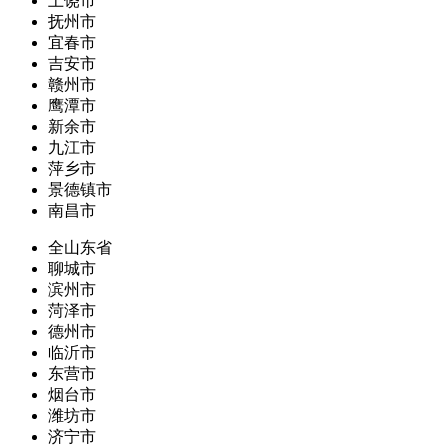
上饶市
抚州市
宜春市
吉安市
赣州市
鹰潭市
新余市
九江市
萍乡市
景德镇市
南昌市
全山东省
聊城市
滨州市
菏泽市
德州市
临沂市
东营市
烟台市
潍坊市
济宁市