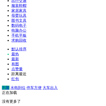
出行交通
服装鞋帽
家居家具
母婴玩具
图书文具
数码电子
电脑办公
手机平板
求购回收
默认排序
最热
最新
有图
点赞量
距离最近
红包
不限
水电到位
停车方便
大车出入
正在加载
没有更多了