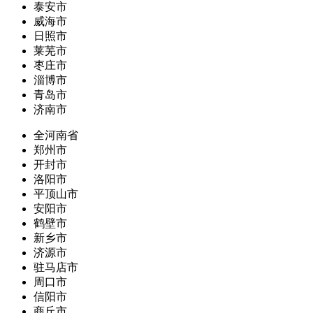
泰安市
威海市
日照市
莱芜市
枣庄市
淄博市
青岛市
济南市
全河南省
郑州市
开封市
洛阳市
平顶山市
安阳市
鹤壁市
新乡市
济源市
驻马店市
周口市
信阳市
商丘市