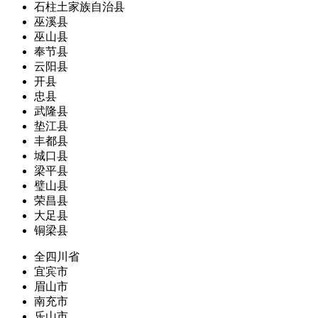
石柱土家族自治县
巫溪县
巫山县
奉节县
云阳县
开县
忠县
武隆县
垫江县
丰都县
城口县
梁平县
璧山县
荣昌县
大足县
铜梁县
全四川省
宜宾市
眉山市
南充市
乐山市