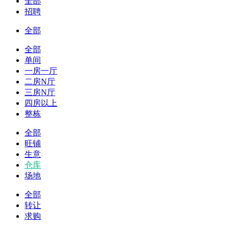
全部
招聘
全部
全部
单间
一房一厅
二房N厅
三房N厅
四房以上
整栋
全部
旺铺
生意
仓库
场地
全部
转让
求购