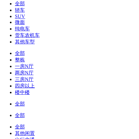
全部
轿车
SUV
微面
纯电车
货车农机车
其他车型
全部
整栋
一房N厅
两房N厅
三房N厅
四房以上
楼中楼
全部
全部
全部
其他闲置