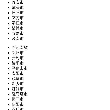
泰安市
威海市
日照市
莱芜市
枣庄市
淄博市
青岛市
济南市
全河南省
郑州市
开封市
洛阳市
平顶山市
安阳市
鹤壁市
新乡市
济源市
驻马店市
周口市
信阳市
商丘市