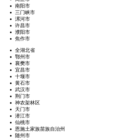
南阳市
三门峡市
漯河市
许昌市
濮阳市
焦作市
全湖北省
鄂州市
襄樊市
宜昌市
十堰市
黄石市
武汉市
荆门市
神农架林区
天门市
潜江市
仙桃市
恩施土家族苗族自治州
随州市