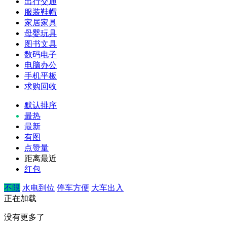
出行交通
服装鞋帽
家居家具
母婴玩具
图书文具
数码电子
电脑办公
手机平板
求购回收
默认排序
最热
最新
有图
点赞量
距离最近
红包
不限
水电到位
停车方便
大车出入
正在加载
没有更多了