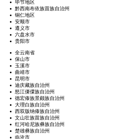
毕节地区
黔西南布依族苗族自治州
铜仁地区
安顺市
遵义市
六盘水市
贵阳市
全云南省
保山市
玉溪市
曲靖市
昆明市
迪庆藏族自治州
怒江傈僳族自治州
德宏傣族景颇族自治州
大理白族自治州
西双版纳傣族自治州
文山壮族苗族自治州
红河哈尼族彝族自治州
楚雄彝族自治州
临沧市