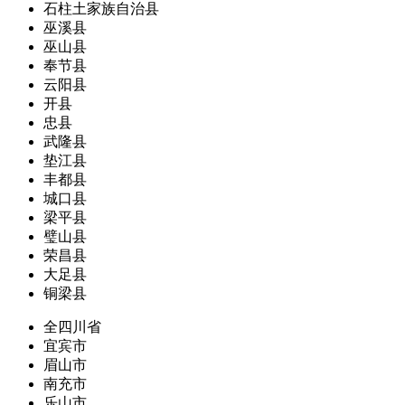
石柱土家族自治县
巫溪县
巫山县
奉节县
云阳县
开县
忠县
武隆县
垫江县
丰都县
城口县
梁平县
璧山县
荣昌县
大足县
铜梁县
全四川省
宜宾市
眉山市
南充市
乐山市