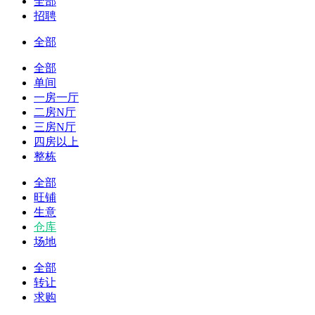
全部
招聘
全部
全部
单间
一房一厅
二房N厅
三房N厅
四房以上
整栋
全部
旺铺
生意
仓库
场地
全部
转让
求购