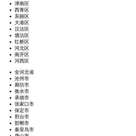
津南区
西青区
东丽区
大港区
汉沽区
塘沽区
红桥区
河北区
南开区
河西区
全河北省
沧州市
廊坊市
衡水市
承德市
张家口市
保定市
邢台市
邯郸市
秦皇岛市
唐山市