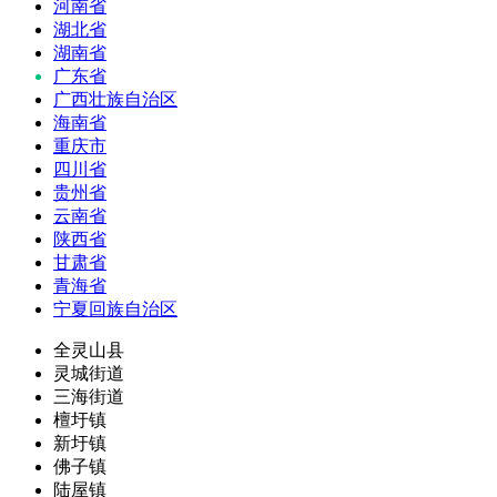
河南省
湖北省
湖南省
广东省
广西壮族自治区
海南省
重庆市
四川省
贵州省
云南省
陕西省
甘肃省
青海省
宁夏回族自治区
全灵山县
灵城街道
三海街道
檀圩镇
新圩镇
佛子镇
陆屋镇