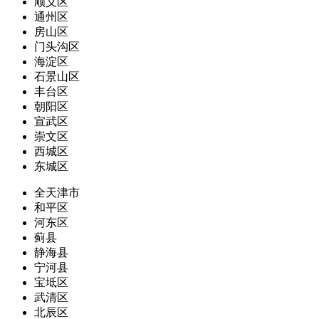
顺义区
通州区
房山区
门头沟区
海淀区
石景山区
丰台区
朝阳区
宣武区
崇文区
西城区
东城区
全天津市
和平区
河东区
蓟县
静海县
宁河县
宝坻区
武清区
北辰区