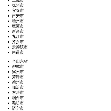
上饶市
抚州市
宜春市
吉安市
赣州市
鹰潭市
新余市
九江市
萍乡市
景德镇市
南昌市
全山东省
聊城市
滨州市
菏泽市
德州市
临沂市
东营市
烟台市
潍坊市
济宁市