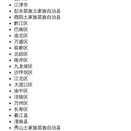
江津市
彭水苗族土家族自治县
酉阳土家族苗族自治县
黔江区
巴南区
渝北区
万盛区
双桥区
北碚区
南岸区
九龙坡区
沙坪坝区
江北区
大渡口区
渝中区
涪陵区
万州区
长寿区
綦江县
潼南县
秀山土家族苗族自治县