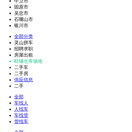
中卫市
固原市
吴忠市
石嘴山市
银川市
全部分类
灵山拼车
招聘求职
房屋出租
旺铺仓库场地
二手车
二手房
供应信息
二手
全部
车找人
人找车
车找货
货找车