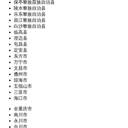
保亭黎族苗族自治县
陵水黎族自治县
乐东黎族自治县
昌江黎族自治县
白沙黎族自治县
临高县
澄迈县
屯昌县
定安县
东方市
万宁市
文昌市
儋州市
琼海市
五指山市
三亚市
海口市
全重庆市
南川市
永川市
合川市