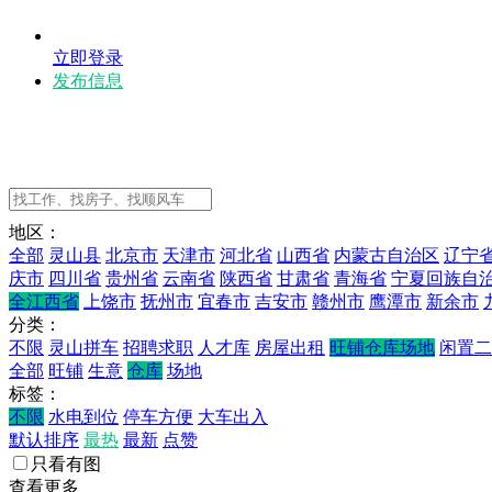
立即登录
发布信息
地区：
全部
灵山县
北京市
天津市
河北省
山西省
内蒙古自治区
辽宁
庆市
四川省
贵州省
云南省
陕西省
甘肃省
青海省
宁夏回族自
全江西省
上饶市
抚州市
宜春市
吉安市
赣州市
鹰潭市
新余市
分类：
不限
灵山拼车
招聘求职
人才库
房屋出租
旺铺仓库场地
闲置二
全部
旺铺
生意
仓库
场地
标签：
不限
水电到位
停车方便
大车出入
默认排序
最热
最新
点赞
只看有图
查看更多