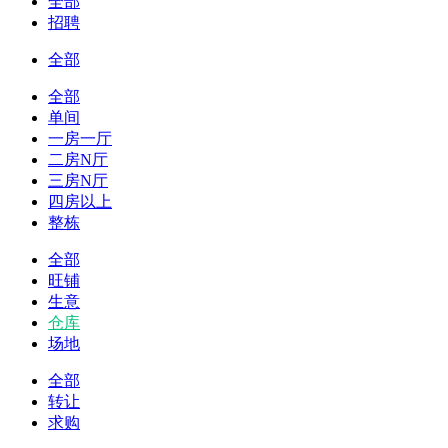
全部
招聘
全部
全部
单间
一房一厅
二房N厅
三房N厅
四房以上
整栋
全部
旺铺
生意
仓库
场地
全部
转让
求购