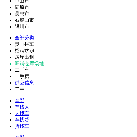
中卫市
固原市
吴忠市
石嘴山市
银川市
全部分类
灵山拼车
招聘求职
房屋出租
旺铺仓库场地
二手车
二手房
供应信息
二手
全部
车找人
人找车
车找货
货找车