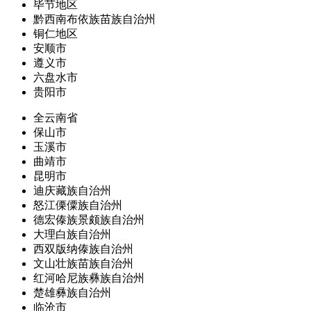
毕节地区
黔西南布依族苗族自治州
铜仁地区
安顺市
遵义市
六盘水市
贵阳市
全云南省
保山市
玉溪市
曲靖市
昆明市
迪庆藏族自治州
怒江傈僳族自治州
德宏傣族景颇族自治州
大理白族自治州
西双版纳傣族自治州
文山壮族苗族自治州
红河哈尼族彝族自治州
楚雄彝族自治州
临沧市