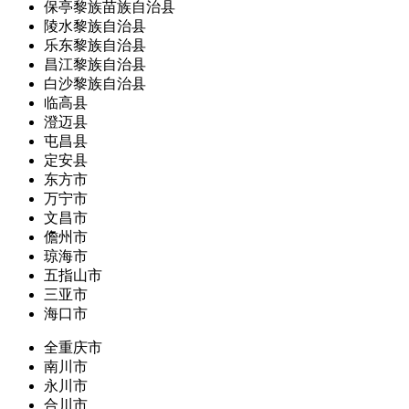
保亭黎族苗族自治县
陵水黎族自治县
乐东黎族自治县
昌江黎族自治县
白沙黎族自治县
临高县
澄迈县
屯昌县
定安县
东方市
万宁市
文昌市
儋州市
琼海市
五指山市
三亚市
海口市
全重庆市
南川市
永川市
合川市