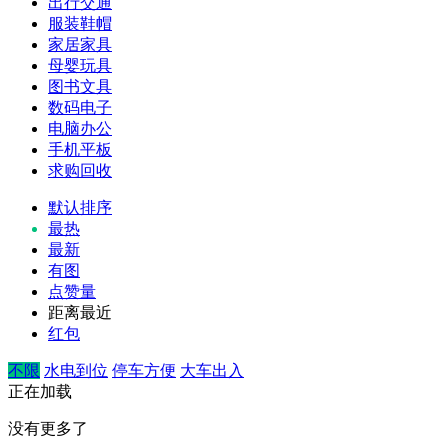
出行交通
服装鞋帽
家居家具
母婴玩具
图书文具
数码电子
电脑办公
手机平板
求购回收
默认排序
最热
最新
有图
点赞量
距离最近
红包
不限
水电到位
停车方便
大车出入
正在加载
没有更多了