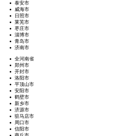
泰安市
威海市
日照市
莱芜市
枣庄市
淄博市
青岛市
济南市
全河南省
郑州市
开封市
洛阳市
平顶山市
安阳市
鹤壁市
新乡市
济源市
驻马店市
周口市
信阳市
商丘市