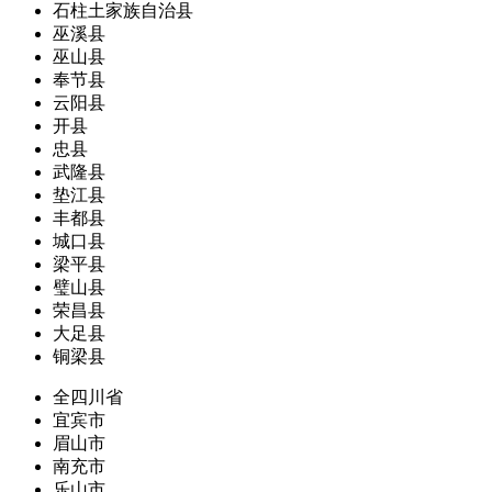
石柱土家族自治县
巫溪县
巫山县
奉节县
云阳县
开县
忠县
武隆县
垫江县
丰都县
城口县
梁平县
璧山县
荣昌县
大足县
铜梁县
全四川省
宜宾市
眉山市
南充市
乐山市