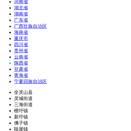
河南省
湖北省
湖南省
广东省
广西壮族自治区
海南省
重庆市
四川省
贵州省
云南省
陕西省
甘肃省
青海省
宁夏回族自治区
全灵山县
灵城街道
三海街道
檀圩镇
新圩镇
佛子镇
陆屋镇