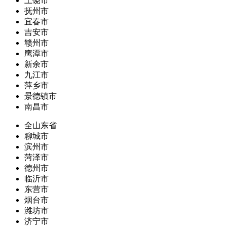
上饶市
抚州市
宜春市
吉安市
赣州市
鹰潭市
新余市
九江市
萍乡市
景德镇市
南昌市
全山东省
聊城市
滨州市
菏泽市
德州市
临沂市
东营市
烟台市
潍坊市
济宁市