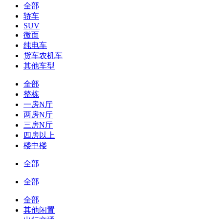
全部
轿车
SUV
微面
纯电车
货车农机车
其他车型
全部
整栋
一房N厅
两房N厅
三房N厅
四房以上
楼中楼
全部
全部
全部
其他闲置