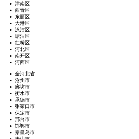
津南区
西青区
东丽区
大港区
汉沽区
塘沽区
红桥区
河北区
南开区
河西区
全河北省
沧州市
廊坊市
衡水市
承德市
张家口市
保定市
邢台市
邯郸市
秦皇岛市
唐山市