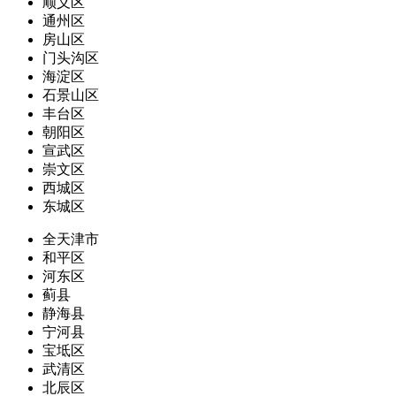
顺义区
通州区
房山区
门头沟区
海淀区
石景山区
丰台区
朝阳区
宣武区
崇文区
西城区
东城区
全天津市
和平区
河东区
蓟县
静海县
宁河县
宝坻区
武清区
北辰区