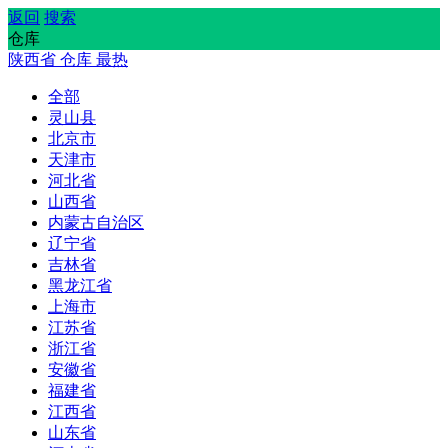
返回
搜索
仓库
陕西省
仓库
最热
全部
灵山县
北京市
天津市
河北省
山西省
内蒙古自治区
辽宁省
吉林省
黑龙江省
上海市
江苏省
浙江省
安徽省
福建省
江西省
山东省