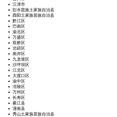
江津市
彭水苗族土家族自治县
酉阳土家族苗族自治县
黔江区
巴南区
渝北区
万盛区
双桥区
北碚区
南岸区
九龙坡区
沙坪坝区
江北区
大渡口区
渝中区
涪陵区
万州区
长寿区
綦江县
潼南县
秀山土家族苗族自治县