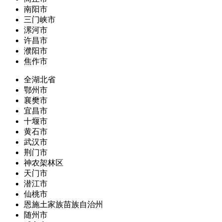
南阳市
三门峡市
漯河市
许昌市
濮阳市
焦作市
全湖北省
鄂州市
襄樊市
宜昌市
十堰市
黄石市
武汉市
荆门市
神农架林区
天门市
潜江市
仙桃市
恩施土家族苗族自治州
随州市