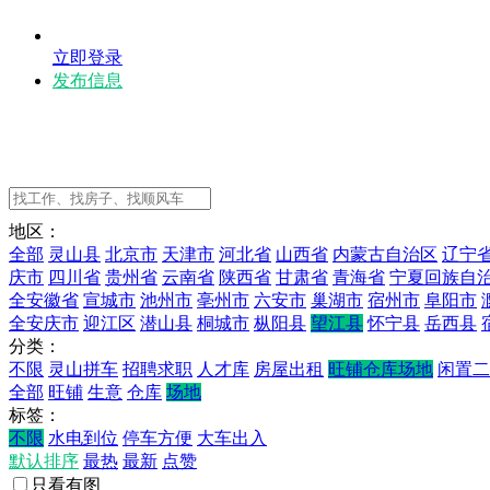
立即登录
发布信息
地区：
全部
灵山县
北京市
天津市
河北省
山西省
内蒙古自治区
辽宁
庆市
四川省
贵州省
云南省
陕西省
甘肃省
青海省
宁夏回族自
全安徽省
宣城市
池州市
亳州市
六安市
巢湖市
宿州市
阜阳市
全安庆市
迎江区
潜山县
桐城市
枞阳县
望江县
怀宁县
岳西县
分类：
不限
灵山拼车
招聘求职
人才库
房屋出租
旺铺仓库场地
闲置二
全部
旺铺
生意
仓库
场地
标签：
不限
水电到位
停车方便
大车出入
默认排序
最热
最新
点赞
只看有图