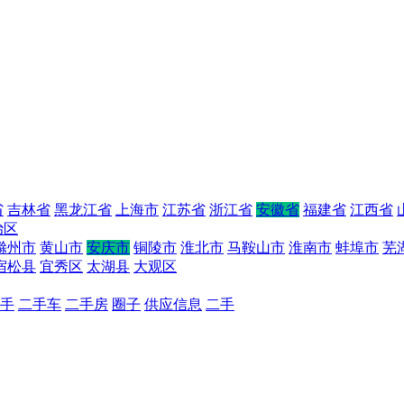
省
吉林省
黑龙江省
上海市
江苏省
浙江省
安徽省
福建省
江西省
治区
滁州市
黄山市
安庆市
铜陵市
淮北市
马鞍山市
淮南市
蚌埠市
芜
宿松县
宜秀区
太湖县
大观区
手
二手车
二手房
圈子
供应信息
二手