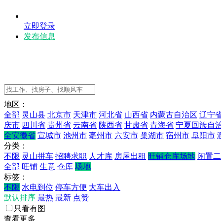
立即登录
发布信息
地区：
全部
灵山县
北京市
天津市
河北省
山西省
内蒙古自治区
辽宁
庆市
四川省
贵州省
云南省
陕西省
甘肃省
青海省
宁夏回族自
全安徽省
宣城市
池州市
亳州市
六安市
巢湖市
宿州市
阜阳市
分类：
不限
灵山拼车
招聘求职
人才库
房屋出租
旺铺仓库场地
闲置二
全部
旺铺
生意
仓库
场地
标签：
不限
水电到位
停车方便
大车出入
默认排序
最热
最新
点赞
只看有图
查看更多