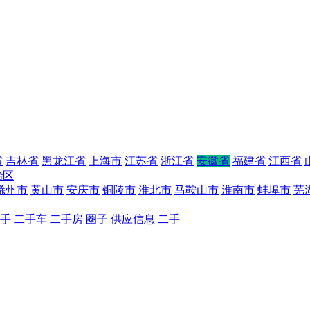
省
吉林省
黑龙江省
上海市
江苏省
浙江省
安徽省
福建省
江西省
治区
滁州市
黄山市
安庆市
铜陵市
淮北市
马鞍山市
淮南市
蚌埠市
芜
手
二手车
二手房
圈子
供应信息
二手