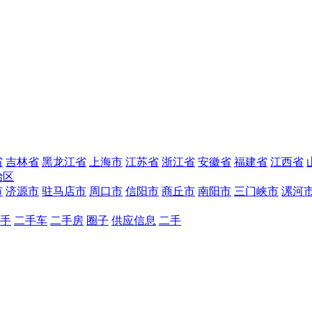
省
吉林省
黑龙江省
上海市
江苏省
浙江省
安徽省
福建省
江西省
治区
市
济源市
驻马店市
周口市
信阳市
商丘市
南阳市
三门峡市
漯河
手
二手车
二手房
圈子
供应信息
二手