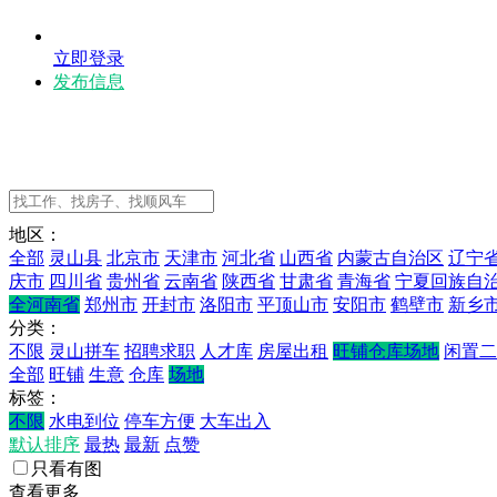
立即登录
发布信息
地区：
全部
灵山县
北京市
天津市
河北省
山西省
内蒙古自治区
辽宁
庆市
四川省
贵州省
云南省
陕西省
甘肃省
青海省
宁夏回族自
全河南省
郑州市
开封市
洛阳市
平顶山市
安阳市
鹤壁市
新乡
分类：
不限
灵山拼车
招聘求职
人才库
房屋出租
旺铺仓库场地
闲置二
全部
旺铺
生意
仓库
场地
标签：
不限
水电到位
停车方便
大车出入
默认排序
最热
最新
点赞
只看有图
查看更多