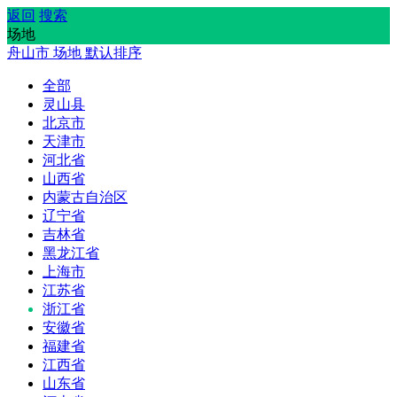
返回
搜索
场地
舟山市
场地
默认排序
全部
灵山县
北京市
天津市
河北省
山西省
内蒙古自治区
辽宁省
吉林省
黑龙江省
上海市
江苏省
浙江省
安徽省
福建省
江西省
山东省