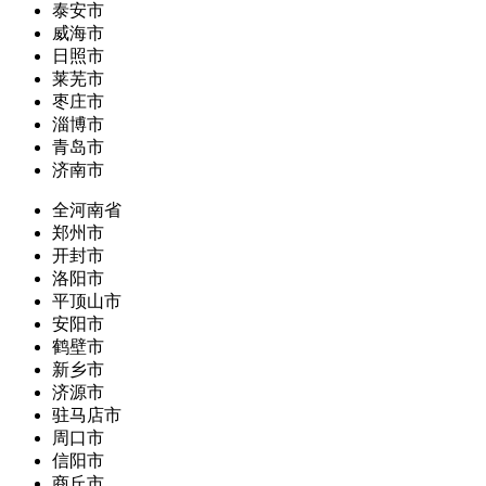
泰安市
威海市
日照市
莱芜市
枣庄市
淄博市
青岛市
济南市
全河南省
郑州市
开封市
洛阳市
平顶山市
安阳市
鹤壁市
新乡市
济源市
驻马店市
周口市
信阳市
商丘市