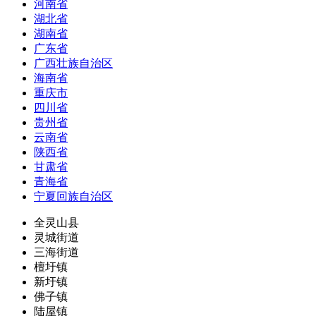
河南省
湖北省
湖南省
广东省
广西壮族自治区
海南省
重庆市
四川省
贵州省
云南省
陕西省
甘肃省
青海省
宁夏回族自治区
全灵山县
灵城街道
三海街道
檀圩镇
新圩镇
佛子镇
陆屋镇