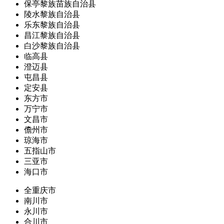
保亭黎族苗族自治县
陵水黎族自治县
乐东黎族自治县
昌江黎族自治县
白沙黎族自治县
临高县
澄迈县
屯昌县
定安县
东方市
万宁市
文昌市
儋州市
琼海市
五指山市
三亚市
海口市
全重庆市
南川市
永川市
合川市