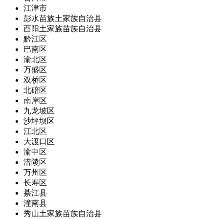
江津市
彭水苗族土家族自治县
酉阳土家族苗族自治县
黔江区
巴南区
渝北区
万盛区
双桥区
北碚区
南岸区
九龙坡区
沙坪坝区
江北区
大渡口区
渝中区
涪陵区
万州区
长寿区
綦江县
潼南县
秀山土家族苗族自治县