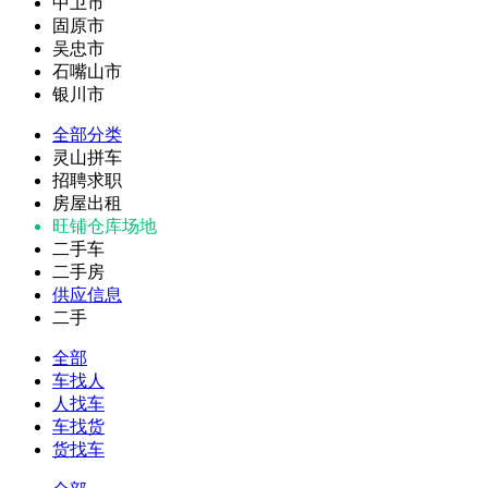
中卫市
固原市
吴忠市
石嘴山市
银川市
全部分类
灵山拼车
招聘求职
房屋出租
旺铺仓库场地
二手车
二手房
供应信息
二手
全部
车找人
人找车
车找货
货找车