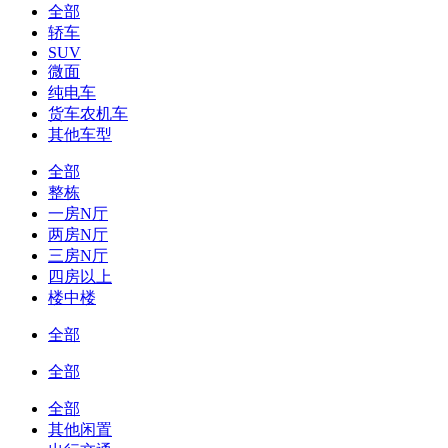
全部
轿车
SUV
微面
纯电车
货车农机车
其他车型
全部
整栋
一房N厅
两房N厅
三房N厅
四房以上
楼中楼
全部
全部
全部
其他闲置