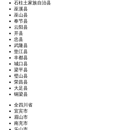
石柱土家族自治县
巫溪县
巫山县
奉节县
云阳县
开县
忠县
武隆县
垫江县
丰都县
城口县
梁平县
璧山县
荣昌县
大足县
铜梁县
全四川省
宜宾市
眉山市
南充市
乐山市