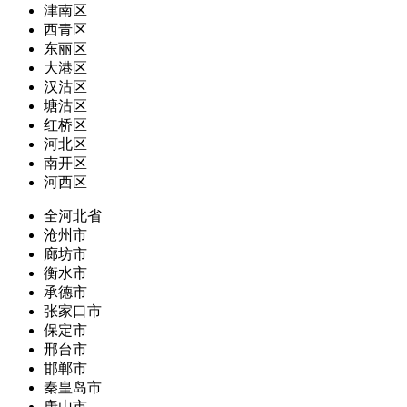
津南区
西青区
东丽区
大港区
汉沽区
塘沽区
红桥区
河北区
南开区
河西区
全河北省
沧州市
廊坊市
衡水市
承德市
张家口市
保定市
邢台市
邯郸市
秦皇岛市
唐山市