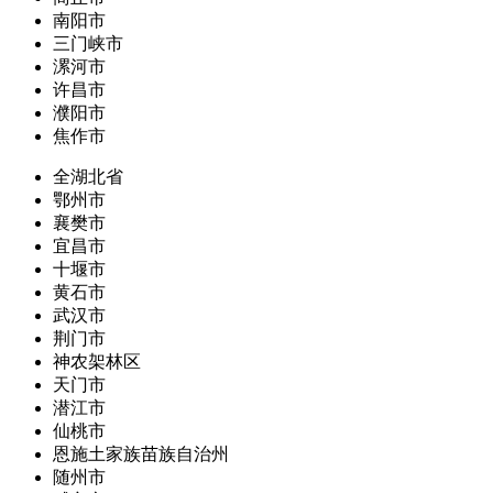
南阳市
三门峡市
漯河市
许昌市
濮阳市
焦作市
全湖北省
鄂州市
襄樊市
宜昌市
十堰市
黄石市
武汉市
荆门市
神农架林区
天门市
潜江市
仙桃市
恩施土家族苗族自治州
随州市