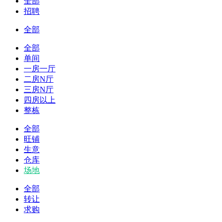
全部
招聘
全部
全部
单间
一房一厅
二房N厅
三房N厅
四房以上
整栋
全部
旺铺
生意
仓库
场地
全部
转让
求购