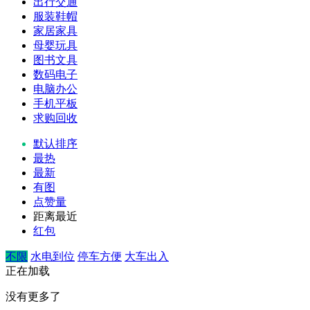
出行交通
服装鞋帽
家居家具
母婴玩具
图书文具
数码电子
电脑办公
手机平板
求购回收
默认排序
最热
最新
有图
点赞量
距离最近
红包
不限
水电到位
停车方便
大车出入
正在加载
没有更多了