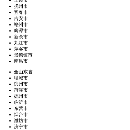
上饶市
抚州市
宜春市
吉安市
赣州市
鹰潭市
新余市
九江市
萍乡市
景德镇市
南昌市
全山东省
聊城市
滨州市
菏泽市
德州市
临沂市
东营市
烟台市
潍坊市
济宁市