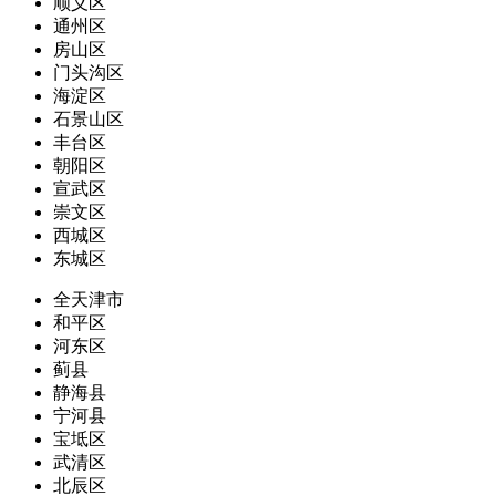
顺义区
通州区
房山区
门头沟区
海淀区
石景山区
丰台区
朝阳区
宣武区
崇文区
西城区
东城区
全天津市
和平区
河东区
蓟县
静海县
宁河县
宝坻区
武清区
北辰区