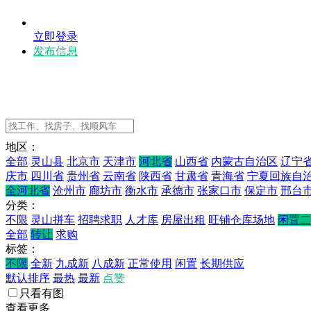
立即登录
发布信息
地区：
全部
灵山县
北京市
天津市
河北省
山西省
内蒙古自治区
辽宁
庆市
四川省
贵州省
云南省
陕西省
甘肃省
青海省
宁夏回族自
全河北省
沧州市
廊坊市
衡水市
承德市
张家口市
保定市
邢台
分类：
不限
灵山拼车
招聘求职
人才库
房屋出租
旺铺仓库场地
闲置二
全部
转让
求购
标签：
不限
全新
九成新
八成新
正常使用
闲置
长期供应
默认排序
最热
最新
点赞
只看有图
查看更多