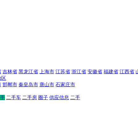
省
吉林省
黑龙江省
上海市
江苏省
浙江省
安徽省
福建省
江西省
治区
市
邯郸市
秦皇岛市
唐山市
石家庄市
手
二手车
二手房
圈子
供应信息
二手