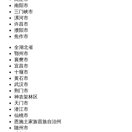
南阳市
三门峡市
漯河市
许昌市
濮阳市
焦作市
全湖北省
鄂州市
襄樊市
宜昌市
十堰市
黄石市
武汉市
荆门市
神农架林区
天门市
潜江市
仙桃市
恩施土家族苗族自治州
随州市