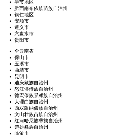
毕节地区
黔西南布依族苗族自治州
铜仁地区
安顺市
遵义市
六盘水市
贵阳市
全云南省
保山市
玉溪市
曲靖市
昆明市
迪庆藏族自治州
怒江傈僳族自治州
德宏傣族景颇族自治州
大理白族自治州
西双版纳傣族自治州
文山壮族苗族自治州
红河哈尼族彝族自治州
楚雄彝族自治州
临沧市