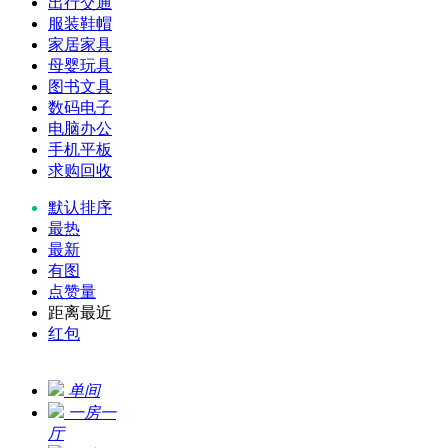
出行交通
服装鞋帽
家居家具
母婴玩具
图书文具
数码电子
电脑办公
手机平板
求购回收
默认排序
最热
最新
有图
点赞量
距离最近
红包
单间
一房一
厅