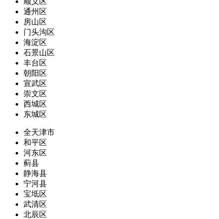
顺义区
通州区
房山区
门头沟区
海淀区
石景山区
丰台区
朝阳区
宣武区
崇文区
西城区
东城区
全天津市
和平区
河东区
蓟县
静海县
宁河县
宝坻区
武清区
北辰区