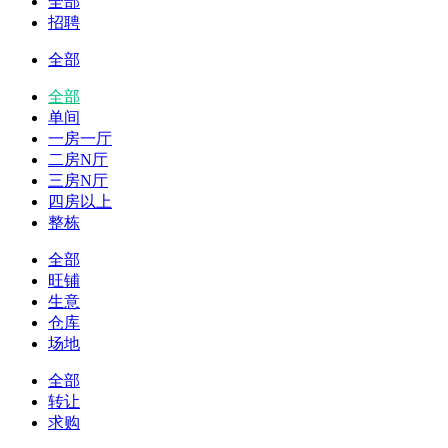
全部
招聘
全部
全部
单间
一房一厅
二房N厅
三房N厅
四房以上
整栋
全部
旺铺
生意
仓库
场地
全部
转让
求购