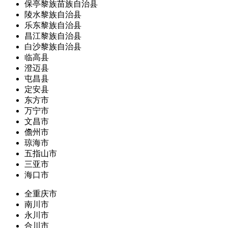
保亭黎族苗族自治县
陵水黎族自治县
乐东黎族自治县
昌江黎族自治县
白沙黎族自治县
临高县
澄迈县
屯昌县
定安县
东方市
万宁市
文昌市
儋州市
琼海市
五指山市
三亚市
海口市
全重庆市
南川市
永川市
合川市