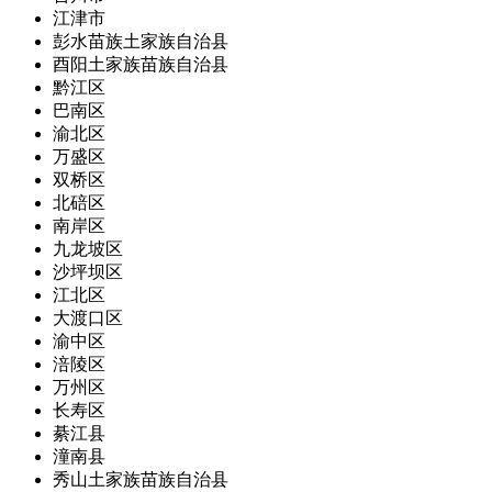
江津市
彭水苗族土家族自治县
酉阳土家族苗族自治县
黔江区
巴南区
渝北区
万盛区
双桥区
北碚区
南岸区
九龙坡区
沙坪坝区
江北区
大渡口区
渝中区
涪陵区
万州区
长寿区
綦江县
潼南县
秀山土家族苗族自治县