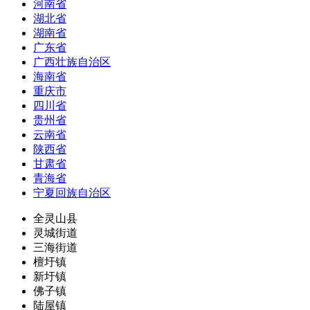
河南省
湖北省
湖南省
广东省
广西壮族自治区
海南省
重庆市
四川省
贵州省
云南省
陕西省
甘肃省
青海省
宁夏回族自治区
全灵山县
灵城街道
三海街道
檀圩镇
新圩镇
佛子镇
陆屋镇