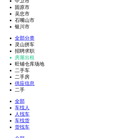
中卫市
固原市
吴忠市
石嘴山市
银川市
全部分类
灵山拼车
招聘求职
房屋出租
旺铺仓库场地
二手车
二手房
供应信息
二手
全部
车找人
人找车
车找货
货找车