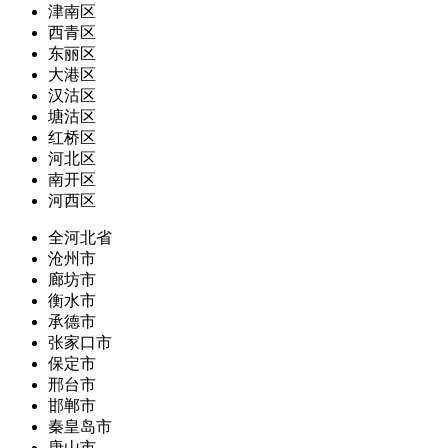
津南区
西青区
东丽区
大港区
汉沽区
塘沽区
红桥区
河北区
南开区
河西区
全河北省
沧州市
廊坊市
衡水市
承德市
张家口市
保定市
邢台市
邯郸市
秦皇岛市
唐山市