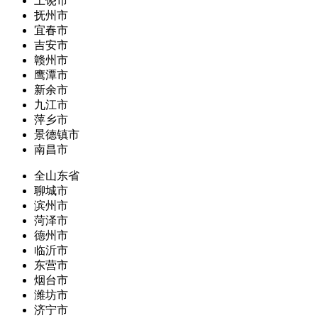
上饶市
抚州市
宜春市
吉安市
赣州市
鹰潭市
新余市
九江市
萍乡市
景德镇市
南昌市
全山东省
聊城市
滨州市
菏泽市
德州市
临沂市
东营市
烟台市
潍坊市
济宁市