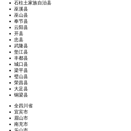
石柱土家族自治县
巫溪县
巫山县
奉节县
云阳县
开县
忠县
武隆县
垫江县
丰都县
城口县
梁平县
璧山县
荣昌县
大足县
铜梁县
全四川省
宜宾市
眉山市
南充市
乐山市