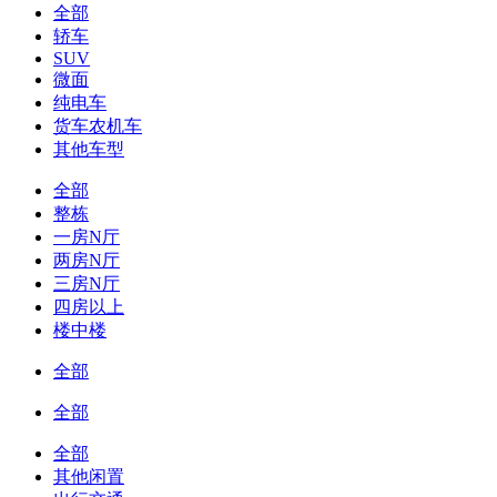
全部
轿车
SUV
微面
纯电车
货车农机车
其他车型
全部
整栋
一房N厅
两房N厅
三房N厅
四房以上
楼中楼
全部
全部
全部
其他闲置