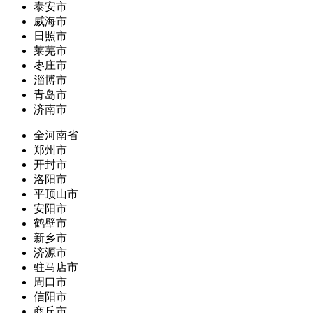
泰安市
威海市
日照市
莱芜市
枣庄市
淄博市
青岛市
济南市
全河南省
郑州市
开封市
洛阳市
平顶山市
安阳市
鹤壁市
新乡市
济源市
驻马店市
周口市
信阳市
商丘市