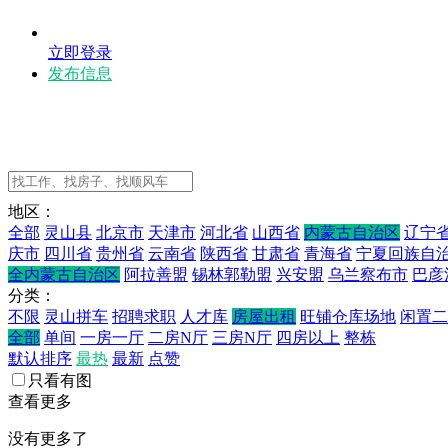
立即登录
发布信息
地区：
全部
灵山县
北京市
天津市
河北省
山西省
内蒙古自治区
辽宁
庆市
四川省
贵州省
云南省
陕西省
甘肃省
青海省
宁夏回族自
全内蒙古自治区
阿拉善盟
锡林郭勒盟
兴安盟
乌兰察布市
巴彦
分类：
不限
灵山拼车
招聘求职
人才库
房屋出租
旺铺仓库场地
闲置二
全部
单间
一房一厅
二房N厅
三房N厅
四房以上
整栋
默认排序
最热
最新
点赞
只看有图
查看更多
没有更多了