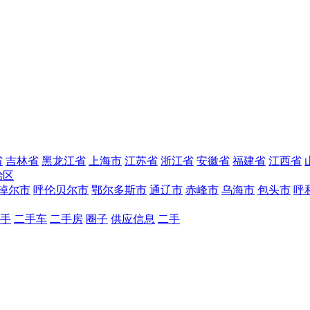
省
吉林省
黑龙江省
上海市
江苏省
浙江省
安徽省
福建省
江西省
治区
淖尔市
呼伦贝尔市
鄂尔多斯市
通辽市
赤峰市
乌海市
包头市
呼
手
二手车
二手房
圈子
供应信息
二手