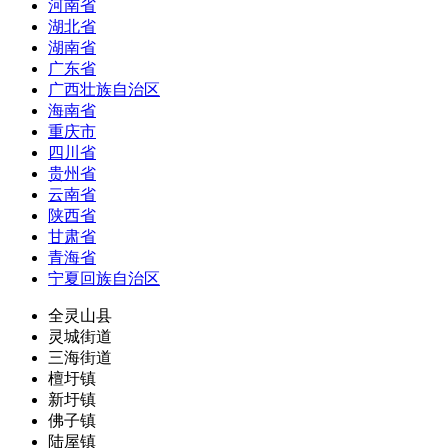
河南省
湖北省
湖南省
广东省
广西壮族自治区
海南省
重庆市
四川省
贵州省
云南省
陕西省
甘肃省
青海省
宁夏回族自治区
全灵山县
灵城街道
三海街道
檀圩镇
新圩镇
佛子镇
陆屋镇