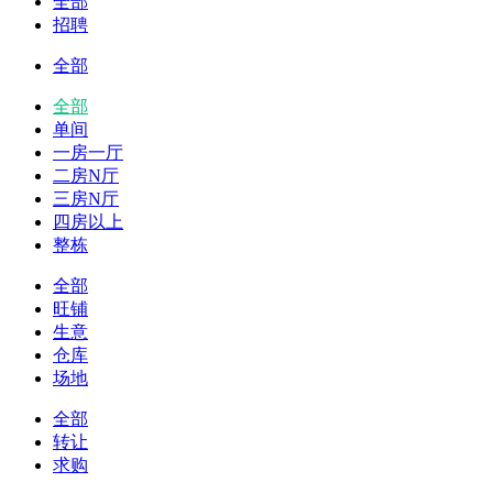
全部
招聘
全部
全部
单间
一房一厅
二房N厅
三房N厅
四房以上
整栋
全部
旺铺
生意
仓库
场地
全部
转让
求购