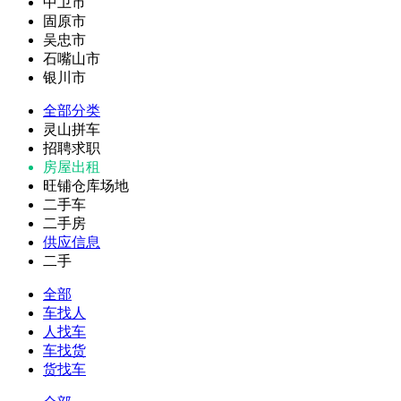
中卫市
固原市
吴忠市
石嘴山市
银川市
全部分类
灵山拼车
招聘求职
房屋出租
旺铺仓库场地
二手车
二手房
供应信息
二手
全部
车找人
人找车
车找货
货找车