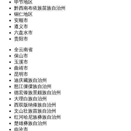
毕节地区
黔西南布依族苗族自治州
铜仁地区
安顺市
遵义市
六盘水市
贵阳市
全云南省
保山市
玉溪市
曲靖市
昆明市
迪庆藏族自治州
怒江傈僳族自治州
德宏傣族景颇族自治州
大理白族自治州
西双版纳傣族自治州
文山壮族苗族自治州
红河哈尼族彝族自治州
楚雄彝族自治州
临沧市