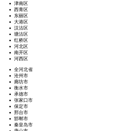
津南区
西青区
东丽区
大港区
汉沽区
塘沽区
红桥区
河北区
南开区
河西区
全河北省
沧州市
廊坊市
衡水市
承德市
张家口市
保定市
邢台市
邯郸市
秦皇岛市
唐山市