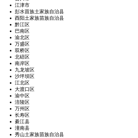
江津市
彭水苗族土家族自治县
酉阳土家族苗族自治县
黔江区
巴南区
渝北区
万盛区
双桥区
北碚区
南岸区
九龙坡区
沙坪坝区
江北区
大渡口区
渝中区
涪陵区
万州区
长寿区
綦江县
潼南县
秀山土家族苗族自治县