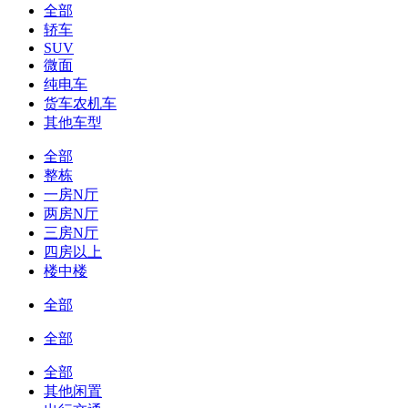
全部
轿车
SUV
微面
纯电车
货车农机车
其他车型
全部
整栋
一房N厅
两房N厅
三房N厅
四房以上
楼中楼
全部
全部
全部
其他闲置