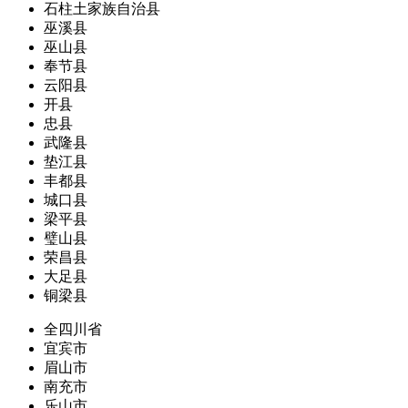
石柱土家族自治县
巫溪县
巫山县
奉节县
云阳县
开县
忠县
武隆县
垫江县
丰都县
城口县
梁平县
璧山县
荣昌县
大足县
铜梁县
全四川省
宜宾市
眉山市
南充市
乐山市