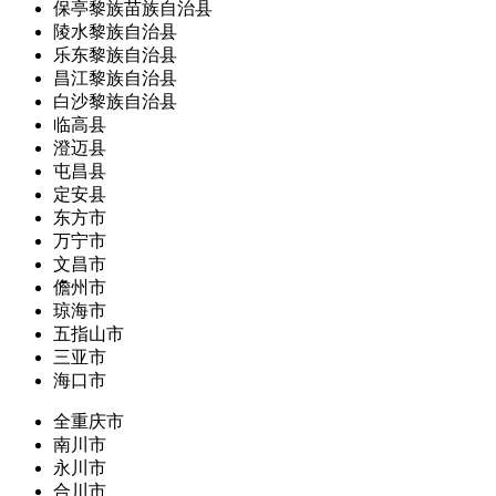
保亭黎族苗族自治县
陵水黎族自治县
乐东黎族自治县
昌江黎族自治县
白沙黎族自治县
临高县
澄迈县
屯昌县
定安县
东方市
万宁市
文昌市
儋州市
琼海市
五指山市
三亚市
海口市
全重庆市
南川市
永川市
合川市