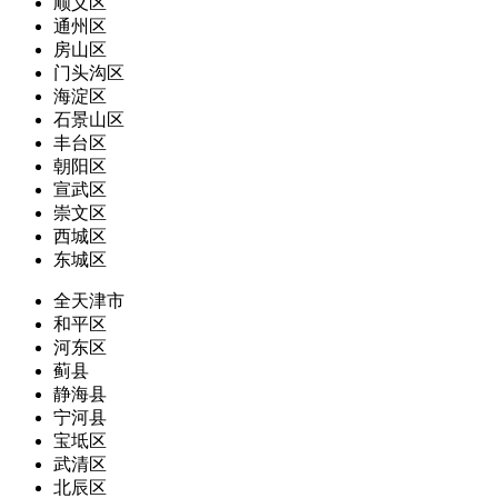
顺义区
通州区
房山区
门头沟区
海淀区
石景山区
丰台区
朝阳区
宣武区
崇文区
西城区
东城区
全天津市
和平区
河东区
蓟县
静海县
宁河县
宝坻区
武清区
北辰区