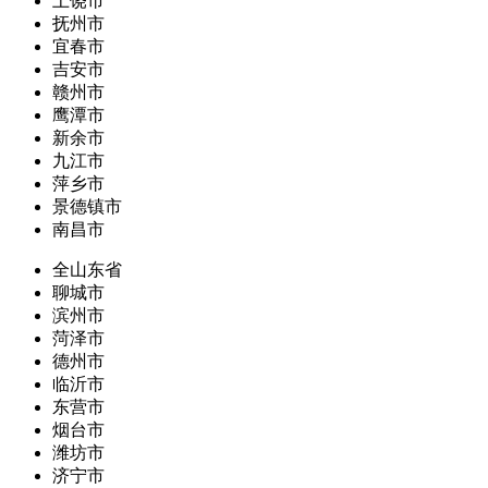
上饶市
抚州市
宜春市
吉安市
赣州市
鹰潭市
新余市
九江市
萍乡市
景德镇市
南昌市
全山东省
聊城市
滨州市
菏泽市
德州市
临沂市
东营市
烟台市
潍坊市
济宁市