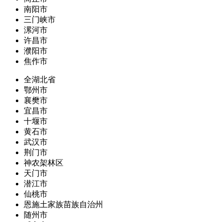
南阳市
三门峡市
漯河市
许昌市
濮阳市
焦作市
全湖北省
鄂州市
襄樊市
宜昌市
十堰市
黄石市
武汉市
荆门市
神农架林区
天门市
潜江市
仙桃市
恩施土家族苗族自治州
随州市