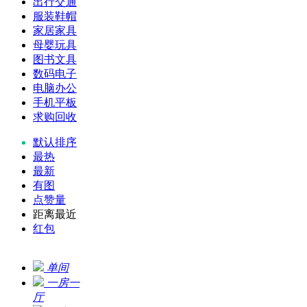
出行交通
服装鞋帽
家居家具
母婴玩具
图书文具
数码电子
电脑办公
手机平板
求购回收
默认排序
最热
最新
有图
点赞量
距离最近
红包
单间
一房一
厅