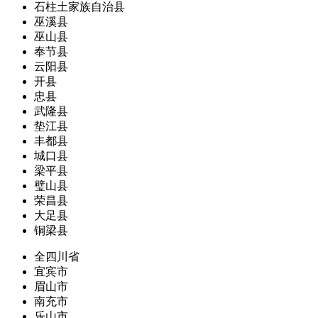
石柱土家族自治县
巫溪县
巫山县
奉节县
云阳县
开县
忠县
武隆县
垫江县
丰都县
城口县
梁平县
璧山县
荣昌县
大足县
铜梁县
全四川省
宜宾市
眉山市
南充市
乐山市