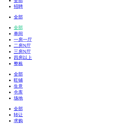
全部
招聘
全部
全部
单间
一房一厅
二房N厅
三房N厅
四房以上
整栋
全部
旺铺
生意
仓库
场地
全部
转让
求购