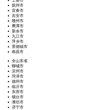
上饶市
抚州市
宜春市
吉安市
赣州市
鹰潭市
新余市
九江市
萍乡市
景德镇市
南昌市
全山东省
聊城市
滨州市
菏泽市
德州市
临沂市
东营市
烟台市
潍坊市
济宁市