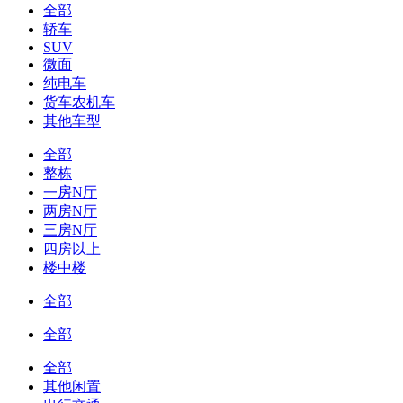
全部
轿车
SUV
微面
纯电车
货车农机车
其他车型
全部
整栋
一房N厅
两房N厅
三房N厅
四房以上
楼中楼
全部
全部
全部
其他闲置