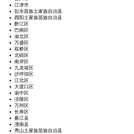
江津市
彭水苗族土家族自治县
酉阳土家族苗族自治县
黔江区
巴南区
渝北区
万盛区
双桥区
北碚区
南岸区
九龙坡区
沙坪坝区
江北区
大渡口区
渝中区
涪陵区
万州区
长寿区
綦江县
潼南县
秀山土家族苗族自治县