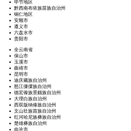
毕节地区
黔西南布依族苗族自治州
铜仁地区
安顺市
遵义市
六盘水市
贵阳市
全云南省
保山市
玉溪市
曲靖市
昆明市
迪庆藏族自治州
怒江傈僳族自治州
德宏傣族景颇族自治州
大理白族自治州
西双版纳傣族自治州
文山壮族苗族自治州
红河哈尼族彝族自治州
楚雄彝族自治州
临沧市