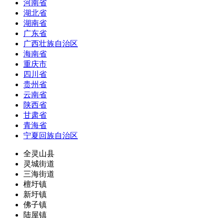
河南省
湖北省
湖南省
广东省
广西壮族自治区
海南省
重庆市
四川省
贵州省
云南省
陕西省
甘肃省
青海省
宁夏回族自治区
全灵山县
灵城街道
三海街道
檀圩镇
新圩镇
佛子镇
陆屋镇