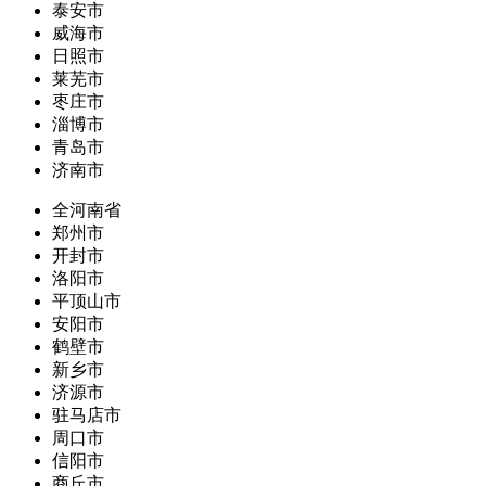
泰安市
威海市
日照市
莱芜市
枣庄市
淄博市
青岛市
济南市
全河南省
郑州市
开封市
洛阳市
平顶山市
安阳市
鹤壁市
新乡市
济源市
驻马店市
周口市
信阳市
商丘市