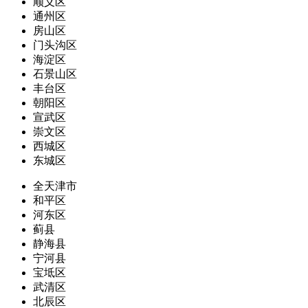
顺义区
通州区
房山区
门头沟区
海淀区
石景山区
丰台区
朝阳区
宣武区
崇文区
西城区
东城区
全天津市
和平区
河东区
蓟县
静海县
宁河县
宝坻区
武清区
北辰区