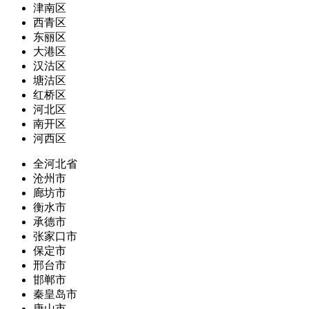
津南区
西青区
东丽区
大港区
汉沽区
塘沽区
红桥区
河北区
南开区
河西区
全河北省
沧州市
廊坊市
衡水市
承德市
张家口市
保定市
邢台市
邯郸市
秦皇岛市
唐山市