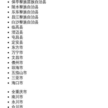
保亭黎族苗族自治县
陵水黎族自治县
乐东黎族自治县
昌江黎族自治县
白沙黎族自治县
临高县
澄迈县
屯昌县
定安县
东方市
万宁市
文昌市
儋州市
琼海市
五指山市
三亚市
海口市
全重庆市
南川市
永川市
合川市