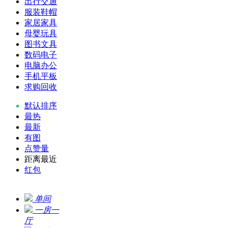
出行交通
服装鞋帽
家居家具
母婴玩具
图书文具
数码电子
电脑办公
手机平板
求购回收
默认排序
最热
最新
有图
点赞量
距离最近
红包
单间
一房一
厅