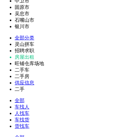
中卫市
固原市
吴忠市
石嘴山市
银川市
全部分类
灵山拼车
招聘求职
房屋出租
旺铺仓库场地
二手车
二手房
供应信息
二手
全部
车找人
人找车
车找货
货找车