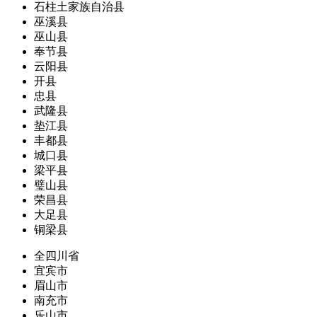
石柱土家族自治县
巫溪县
巫山县
奉节县
云阳县
开县
忠县
武隆县
垫江县
丰都县
城口县
梁平县
璧山县
荣昌县
大足县
铜梁县
全四川省
宜宾市
眉山市
南充市
乐山市