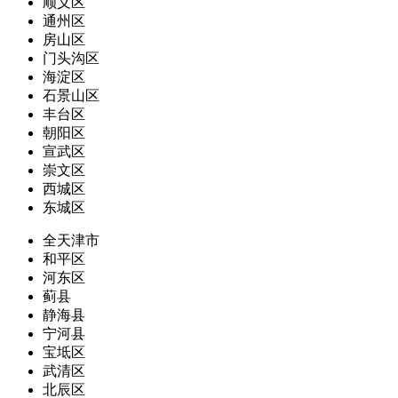
顺义区
通州区
房山区
门头沟区
海淀区
石景山区
丰台区
朝阳区
宣武区
崇文区
西城区
东城区
全天津市
和平区
河东区
蓟县
静海县
宁河县
宝坻区
武清区
北辰区