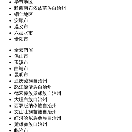
毕节地区
黔西南布依族苗族自治州
铜仁地区
安顺市
遵义市
六盘水市
贵阳市
全云南省
保山市
玉溪市
曲靖市
昆明市
迪庆藏族自治州
怒江傈僳族自治州
德宏傣族景颇族自治州
大理白族自治州
西双版纳傣族自治州
文山壮族苗族自治州
红河哈尼族彝族自治州
楚雄彝族自治州
临沧市