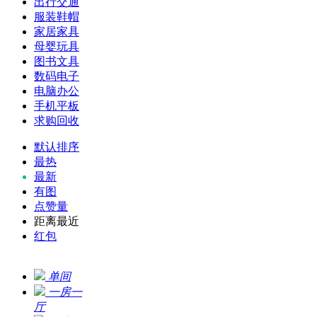
出行交通
服装鞋帽
家居家具
母婴玩具
图书文具
数码电子
电脑办公
手机平板
求购回收
默认排序
最热
最新
有图
点赞量
距离最近
红包
单间
一房一
厅