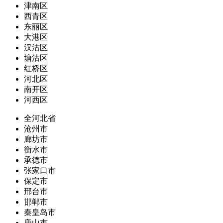
津南区
西青区
东丽区
大港区
汉沽区
塘沽区
红桥区
河北区
南开区
河西区
全河北省
沧州市
廊坊市
衡水市
承德市
张家口市
保定市
邢台市
邯郸市
秦皇岛市
唐山市