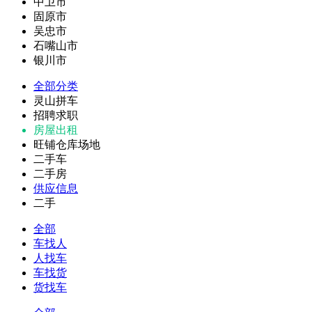
中卫市
固原市
吴忠市
石嘴山市
银川市
全部分类
灵山拼车
招聘求职
房屋出租
旺铺仓库场地
二手车
二手房
供应信息
二手
全部
车找人
人找车
车找货
货找车