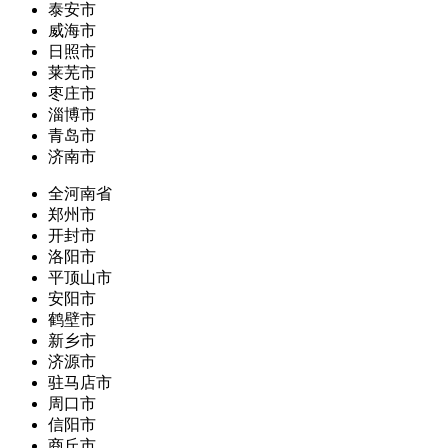
泰安市
威海市
日照市
莱芜市
枣庄市
淄博市
青岛市
济南市
全河南省
郑州市
开封市
洛阳市
平顶山市
安阳市
鹤壁市
新乡市
济源市
驻马店市
周口市
信阳市
商丘市