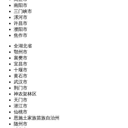
南阳市
三门峡市
漯河市
许昌市
濮阳市
焦作市
全湖北省
鄂州市
襄樊市
宜昌市
十堰市
黄石市
武汉市
荆门市
神农架林区
天门市
潜江市
仙桃市
恩施土家族苗族自治州
随州市