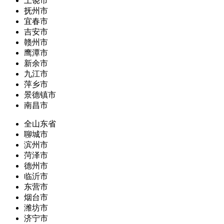
上饶市
抚州市
宜春市
吉安市
赣州市
鹰潭市
新余市
九江市
萍乡市
景德镇市
南昌市
全山东省
聊城市
滨州市
菏泽市
德州市
临沂市
东营市
烟台市
潍坊市
济宁市