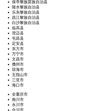
保亭黎族苗族自治县
陵水黎族自治县
乐东黎族自治县
昌江黎族自治县
白沙黎族自治县
临高县
澄迈县
屯昌县
定安县
东方市
万宁市
文昌市
儋州市
琼海市
五指山市
三亚市
海口市
全重庆市
南川市
永川市
合川市