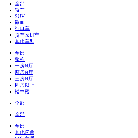
全部
轿车
SUV
微面
纯电车
货车农机车
其他车型
全部
整栋
一房N厅
两房N厅
三房N厅
四房以上
楼中楼
全部
全部
全部
其他闲置