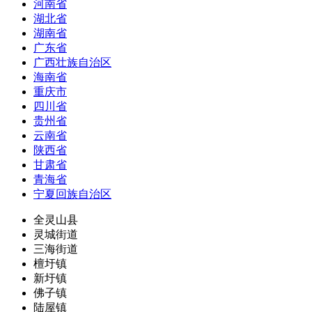
河南省
湖北省
湖南省
广东省
广西壮族自治区
海南省
重庆市
四川省
贵州省
云南省
陕西省
甘肃省
青海省
宁夏回族自治区
全灵山县
灵城街道
三海街道
檀圩镇
新圩镇
佛子镇
陆屋镇