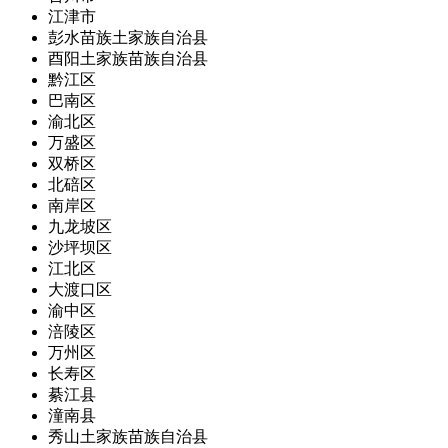
江津市
彭水苗族土家族自治县
酉阳土家族苗族自治县
黔江区
巴南区
渝北区
万盛区
双桥区
北碚区
南岸区
九龙坡区
沙坪坝区
江北区
大渡口区
渝中区
涪陵区
万州区
长寿区
綦江县
潼南县
秀山土家族苗族自治县