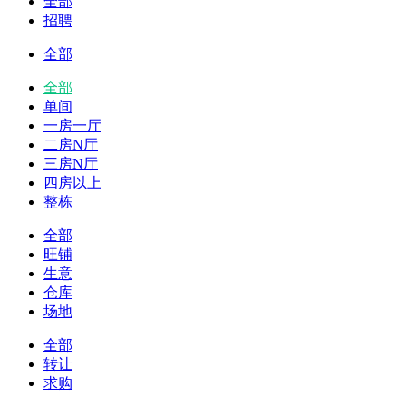
全部
招聘
全部
全部
单间
一房一厅
二房N厅
三房N厅
四房以上
整栋
全部
旺铺
生意
仓库
场地
全部
转让
求购