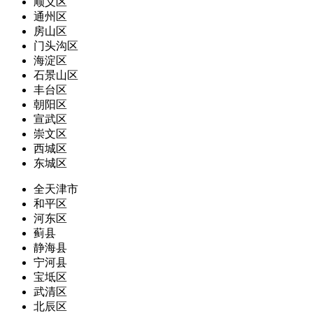
顺义区
通州区
房山区
门头沟区
海淀区
石景山区
丰台区
朝阳区
宣武区
崇文区
西城区
东城区
全天津市
和平区
河东区
蓟县
静海县
宁河县
宝坻区
武清区
北辰区