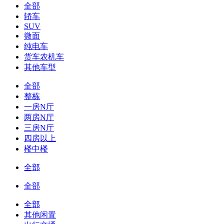
全部
轿车
SUV
微面
纯电车
货车农机车
其他车型
全部
整栋
一房N厅
两房N厅
三房N厅
四房以上
楼中楼
全部
全部
全部
其他闲置