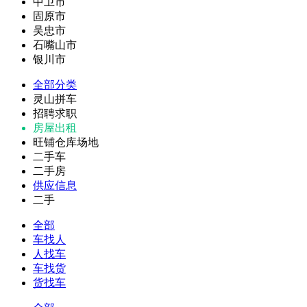
中卫市
固原市
吴忠市
石嘴山市
银川市
全部分类
灵山拼车
招聘求职
房屋出租
旺铺仓库场地
二手车
二手房
供应信息
二手
全部
车找人
人找车
车找货
货找车