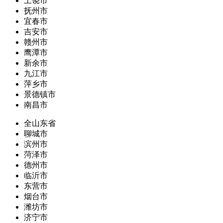
上饶市
抚州市
宜春市
吉安市
赣州市
鹰潭市
新余市
九江市
萍乡市
景德镇市
南昌市
全山东省
聊城市
滨州市
菏泽市
德州市
临沂市
东营市
烟台市
潍坊市
济宁市