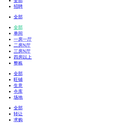
全部
招聘
全部
全部
单间
一房一厅
二房N厅
三房N厅
四房以上
整栋
全部
旺铺
生意
仓库
场地
全部
转让
求购