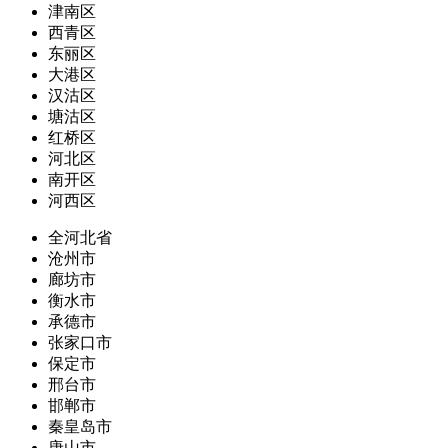
津南区
西青区
东丽区
大港区
汉沽区
塘沽区
红桥区
河北区
南开区
河西区
全河北省
沧州市
廊坊市
衡水市
承德市
张家口市
保定市
邢台市
邯郸市
秦皇岛市
唐山市