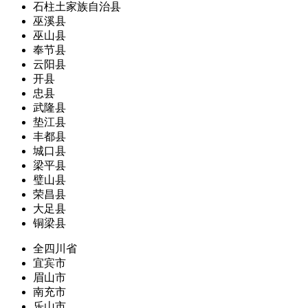
石柱土家族自治县
巫溪县
巫山县
奉节县
云阳县
开县
忠县
武隆县
垫江县
丰都县
城口县
梁平县
璧山县
荣昌县
大足县
铜梁县
全四川省
宜宾市
眉山市
南充市
乐山市