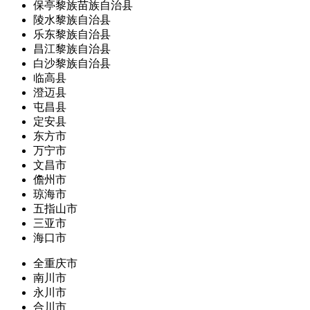
保亭黎族苗族自治县
陵水黎族自治县
乐东黎族自治县
昌江黎族自治县
白沙黎族自治县
临高县
澄迈县
屯昌县
定安县
东方市
万宁市
文昌市
儋州市
琼海市
五指山市
三亚市
海口市
全重庆市
南川市
永川市
合川市