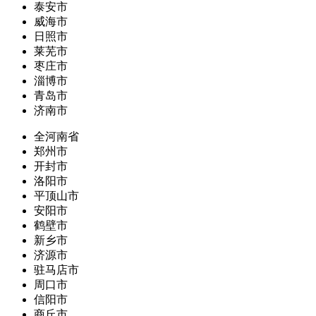
泰安市
威海市
日照市
莱芜市
枣庄市
淄博市
青岛市
济南市
全河南省
郑州市
开封市
洛阳市
平顶山市
安阳市
鹤壁市
新乡市
济源市
驻马店市
周口市
信阳市
商丘市