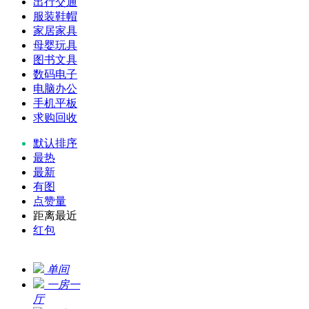
出行交通
服装鞋帽
家居家具
母婴玩具
图书文具
数码电子
电脑办公
手机平板
求购回收
默认排序
最热
最新
有图
点赞量
距离最近
红包
单间
一房一
厅