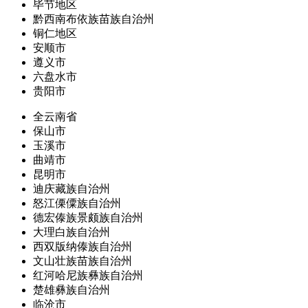
毕节地区
黔西南布依族苗族自治州
铜仁地区
安顺市
遵义市
六盘水市
贵阳市
全云南省
保山市
玉溪市
曲靖市
昆明市
迪庆藏族自治州
怒江傈僳族自治州
德宏傣族景颇族自治州
大理白族自治州
西双版纳傣族自治州
文山壮族苗族自治州
红河哈尼族彝族自治州
楚雄彝族自治州
临沧市