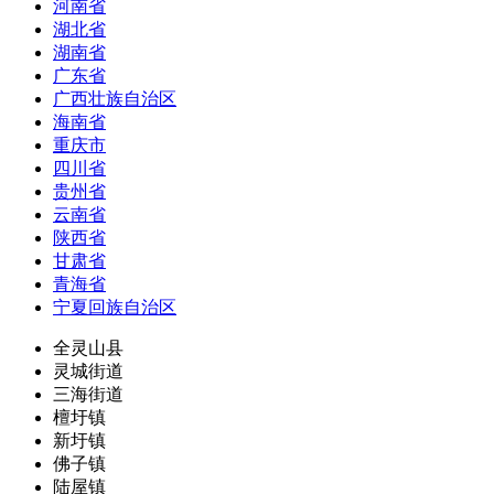
河南省
湖北省
湖南省
广东省
广西壮族自治区
海南省
重庆市
四川省
贵州省
云南省
陕西省
甘肃省
青海省
宁夏回族自治区
全灵山县
灵城街道
三海街道
檀圩镇
新圩镇
佛子镇
陆屋镇