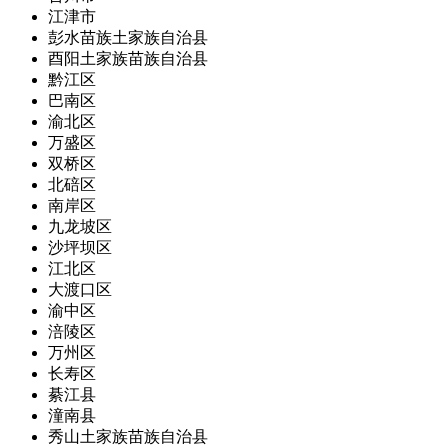
江津市
彭水苗族土家族自治县
酉阳土家族苗族自治县
黔江区
巴南区
渝北区
万盛区
双桥区
北碚区
南岸区
九龙坡区
沙坪坝区
江北区
大渡口区
渝中区
涪陵区
万州区
长寿区
綦江县
潼南县
秀山土家族苗族自治县