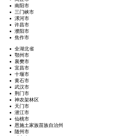
南阳市
三门峡市
漯河市
许昌市
濮阳市
焦作市
全湖北省
鄂州市
襄樊市
宜昌市
十堰市
黄石市
武汉市
荆门市
神农架林区
天门市
潜江市
仙桃市
恩施土家族苗族自治州
随州市