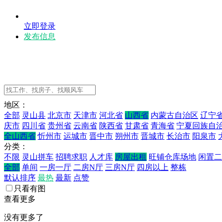
立即登录
发布信息
地区：
全部
灵山县
北京市
天津市
河北省
山西省
内蒙古自治区
辽宁
庆市
四川省
贵州省
云南省
陕西省
甘肃省
青海省
宁夏回族自
全山西省
忻州市
运城市
晋中市
朔州市
晋城市
长治市
阳泉市
分类：
不限
灵山拼车
招聘求职
人才库
房屋出租
旺铺仓库场地
闲置二
全部
单间
一房一厅
二房N厅
三房N厅
四房以上
整栋
默认排序
最热
最新
点赞
只看有图
查看更多
没有更多了