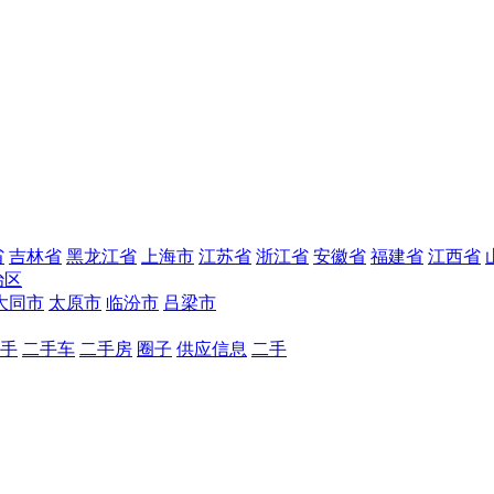
省
吉林省
黑龙江省
上海市
江苏省
浙江省
安徽省
福建省
江西省
治区
大同市
太原市
临汾市
吕梁市
手
二手车
二手房
圈子
供应信息
二手