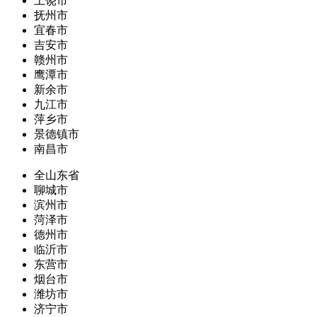
上饶市
抚州市
宜春市
吉安市
赣州市
鹰潭市
新余市
九江市
萍乡市
景德镇市
南昌市
全山东省
聊城市
滨州市
菏泽市
德州市
临沂市
东营市
烟台市
潍坊市
济宁市