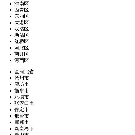
津南区
西青区
东丽区
大港区
汉沽区
塘沽区
红桥区
河北区
南开区
河西区
全河北省
沧州市
廊坊市
衡水市
承德市
张家口市
保定市
邢台市
邯郸市
秦皇岛市
唐山市