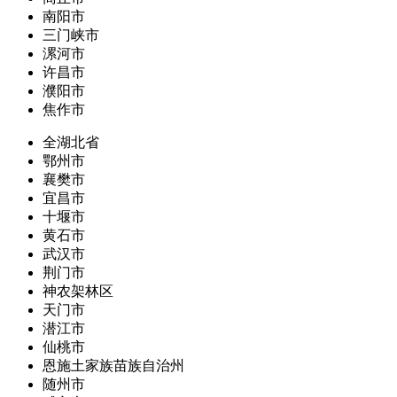
南阳市
三门峡市
漯河市
许昌市
濮阳市
焦作市
全湖北省
鄂州市
襄樊市
宜昌市
十堰市
黄石市
武汉市
荆门市
神农架林区
天门市
潜江市
仙桃市
恩施土家族苗族自治州
随州市