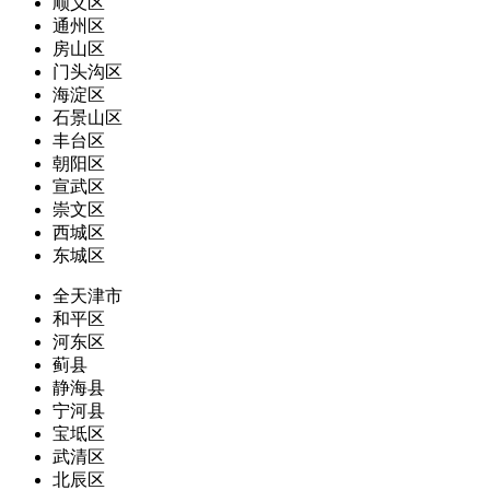
顺义区
通州区
房山区
门头沟区
海淀区
石景山区
丰台区
朝阳区
宣武区
崇文区
西城区
东城区
全天津市
和平区
河东区
蓟县
静海县
宁河县
宝坻区
武清区
北辰区