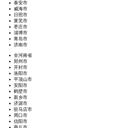
泰安市
威海市
日照市
莱芜市
枣庄市
淄博市
青岛市
济南市
全河南省
郑州市
开封市
洛阳市
平顶山市
安阳市
鹤壁市
新乡市
济源市
驻马店市
周口市
信阳市
商丘市