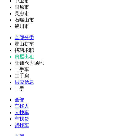
中卫市
固原市
吴忠市
石嘴山市
银川市
全部分类
灵山拼车
招聘求职
房屋出租
旺铺仓库场地
二手车
二手房
供应信息
二手
全部
车找人
人找车
车找货
货找车