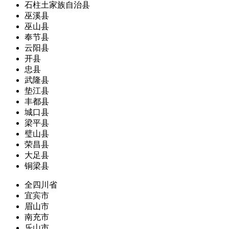
石柱土家族自治县
巫溪县
巫山县
奉节县
云阳县
开县
忠县
武隆县
垫江县
丰都县
城口县
梁平县
璧山县
荣昌县
大足县
铜梁县
全四川省
宜宾市
眉山市
南充市
乐山市