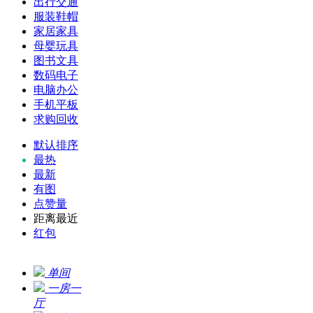
出行交通
服装鞋帽
家居家具
母婴玩具
图书文具
数码电子
电脑办公
手机平板
求购回收
默认排序
最热
最新
有图
点赞量
距离最近
红包
单间
一房一
厅