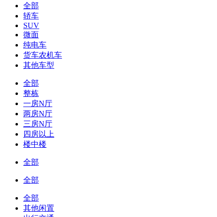
全部
轿车
SUV
微面
纯电车
货车农机车
其他车型
全部
整栋
一房N厅
两房N厅
三房N厅
四房以上
楼中楼
全部
全部
全部
其他闲置