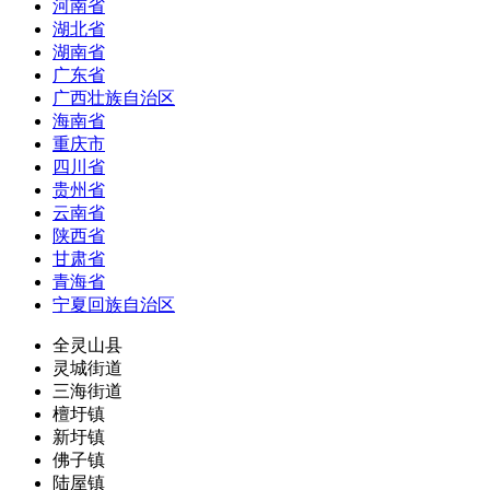
河南省
湖北省
湖南省
广东省
广西壮族自治区
海南省
重庆市
四川省
贵州省
云南省
陕西省
甘肃省
青海省
宁夏回族自治区
全灵山县
灵城街道
三海街道
檀圩镇
新圩镇
佛子镇
陆屋镇