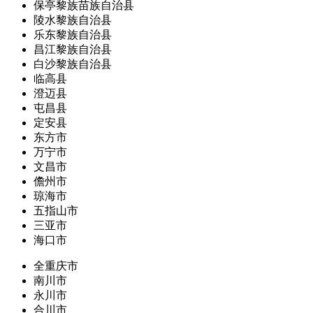
保亭黎族苗族自治县
陵水黎族自治县
乐东黎族自治县
昌江黎族自治县
白沙黎族自治县
临高县
澄迈县
屯昌县
定安县
东方市
万宁市
文昌市
儋州市
琼海市
五指山市
三亚市
海口市
全重庆市
南川市
永川市
合川市