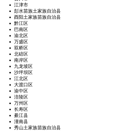
江津市
彭水苗族土家族自治县
酉阳土家族苗族自治县
黔江区
巴南区
渝北区
万盛区
双桥区
北碚区
南岸区
九龙坡区
沙坪坝区
江北区
大渡口区
渝中区
涪陵区
万州区
长寿区
綦江县
潼南县
秀山土家族苗族自治县