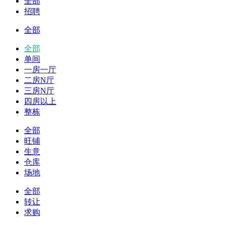
全部
招聘
全部
全部
单间
一房一厅
二房N厅
三房N厅
四房以上
整栋
全部
旺铺
生意
仓库
场地
全部
转让
求购