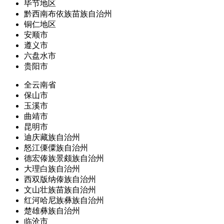
毕节地区
黔西南布依族苗族自治州
铜仁地区
安顺市
遵义市
六盘水市
贵阳市
全云南省
保山市
玉溪市
曲靖市
昆明市
迪庆藏族自治州
怒江傈僳族自治州
德宏傣族景颇族自治州
大理白族自治州
西双版纳傣族自治州
文山壮族苗族自治州
红河哈尼族彝族自治州
楚雄彝族自治州
临沧市