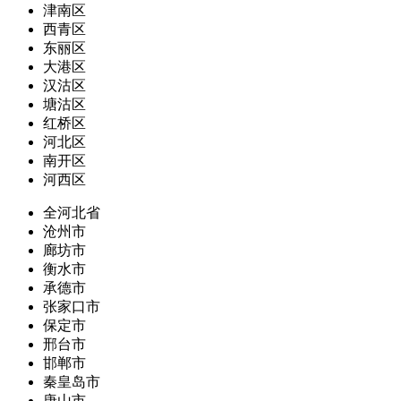
津南区
西青区
东丽区
大港区
汉沽区
塘沽区
红桥区
河北区
南开区
河西区
全河北省
沧州市
廊坊市
衡水市
承德市
张家口市
保定市
邢台市
邯郸市
秦皇岛市
唐山市