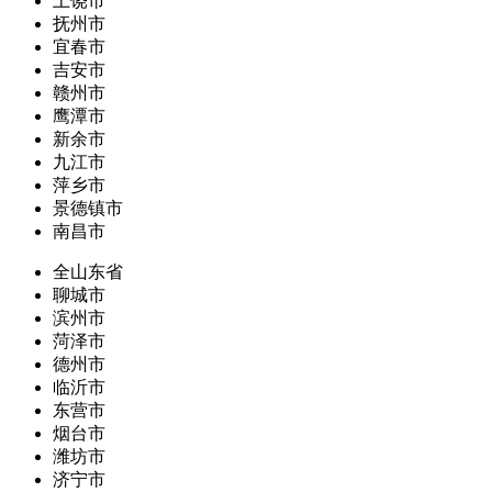
上饶市
抚州市
宜春市
吉安市
赣州市
鹰潭市
新余市
九江市
萍乡市
景德镇市
南昌市
全山东省
聊城市
滨州市
菏泽市
德州市
临沂市
东营市
烟台市
潍坊市
济宁市