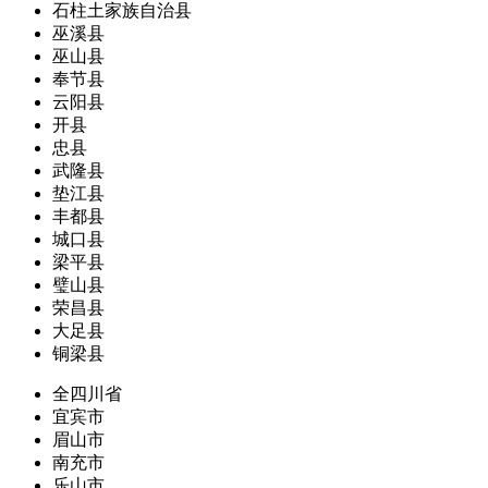
石柱土家族自治县
巫溪县
巫山县
奉节县
云阳县
开县
忠县
武隆县
垫江县
丰都县
城口县
梁平县
璧山县
荣昌县
大足县
铜梁县
全四川省
宜宾市
眉山市
南充市
乐山市