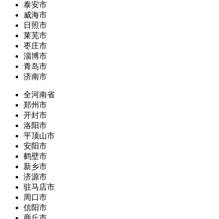
泰安市
威海市
日照市
莱芜市
枣庄市
淄博市
青岛市
济南市
全河南省
郑州市
开封市
洛阳市
平顶山市
安阳市
鹤壁市
新乡市
济源市
驻马店市
周口市
信阳市
商丘市