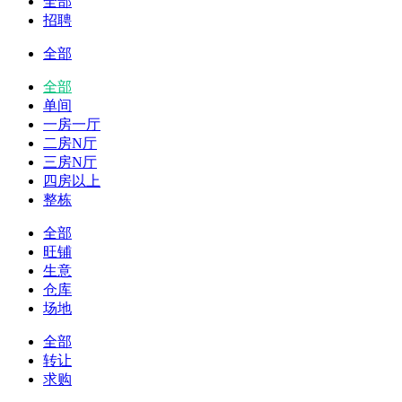
全部
招聘
全部
全部
单间
一房一厅
二房N厅
三房N厅
四房以上
整栋
全部
旺铺
生意
仓库
场地
全部
转让
求购