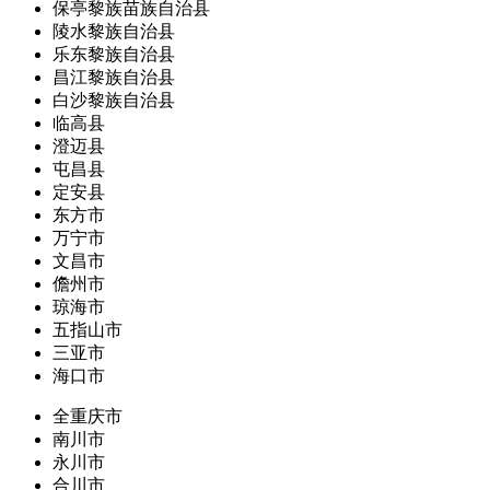
保亭黎族苗族自治县
陵水黎族自治县
乐东黎族自治县
昌江黎族自治县
白沙黎族自治县
临高县
澄迈县
屯昌县
定安县
东方市
万宁市
文昌市
儋州市
琼海市
五指山市
三亚市
海口市
全重庆市
南川市
永川市
合川市