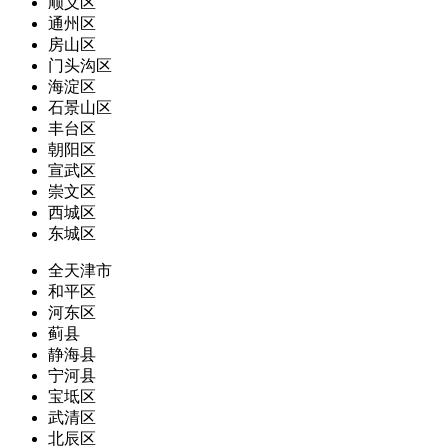
顺义区
通州区
房山区
门头沟区
海淀区
石景山区
丰台区
朝阳区
宣武区
崇文区
西城区
东城区
全天津市
和平区
河东区
蓟县
静海县
宁河县
宝坻区
武清区
北辰区