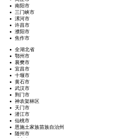
南阳市
三门峡市
漯河市
许昌市
濮阳市
焦作市
全湖北省
鄂州市
襄樊市
宜昌市
十堰市
黄石市
武汉市
荆门市
神农架林区
天门市
潜江市
仙桃市
恩施土家族苗族自治州
随州市