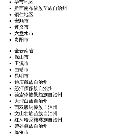
毕节地区
黔西南布依族苗族自治州
铜仁地区
安顺市
遵义市
六盘水市
贵阳市
全云南省
保山市
玉溪市
曲靖市
昆明市
迪庆藏族自治州
怒江傈僳族自治州
德宏傣族景颇族自治州
大理白族自治州
西双版纳傣族自治州
文山壮族苗族自治州
红河哈尼族彝族自治州
楚雄彝族自治州
临沧市