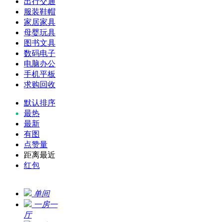
出行交通
服装鞋帽
家居家具
母婴玩具
图书文具
数码电子
电脑办公
手机平板
求购回收
默认排序
最热
最新
有图
点赞量
距离最近
红包
单间
一房一
厅