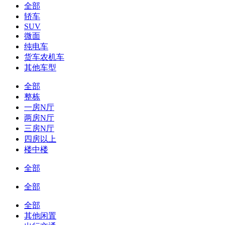
全部
轿车
SUV
微面
纯电车
货车农机车
其他车型
全部
整栋
一房N厅
两房N厅
三房N厅
四房以上
楼中楼
全部
全部
全部
其他闲置