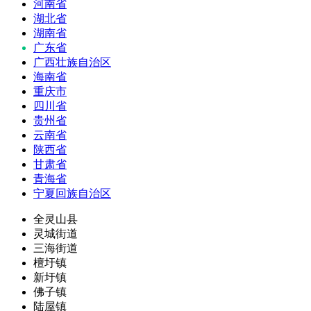
河南省
湖北省
湖南省
广东省
广西壮族自治区
海南省
重庆市
四川省
贵州省
云南省
陕西省
甘肃省
青海省
宁夏回族自治区
全灵山县
灵城街道
三海街道
檀圩镇
新圩镇
佛子镇
陆屋镇