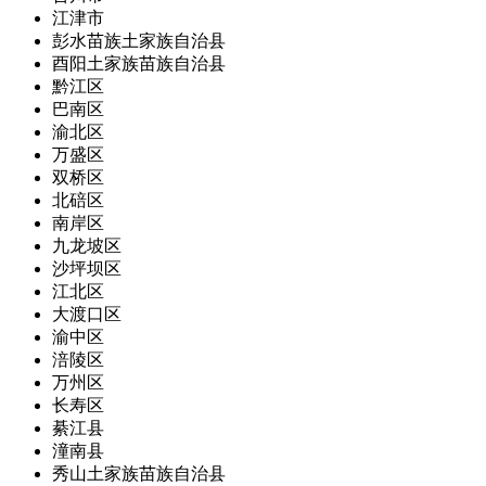
江津市
彭水苗族土家族自治县
酉阳土家族苗族自治县
黔江区
巴南区
渝北区
万盛区
双桥区
北碚区
南岸区
九龙坡区
沙坪坝区
江北区
大渡口区
渝中区
涪陵区
万州区
长寿区
綦江县
潼南县
秀山土家族苗族自治县