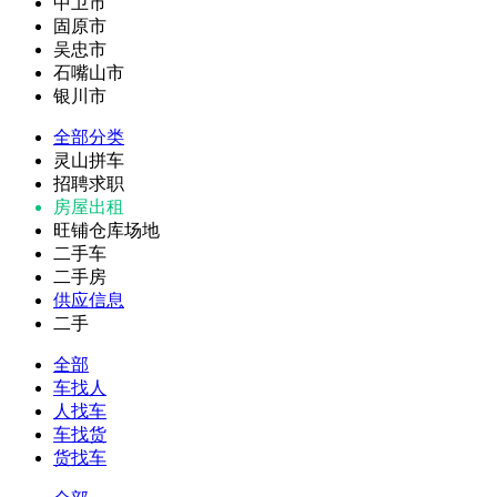
中卫市
固原市
吴忠市
石嘴山市
银川市
全部分类
灵山拼车
招聘求职
房屋出租
旺铺仓库场地
二手车
二手房
供应信息
二手
全部
车找人
人找车
车找货
货找车