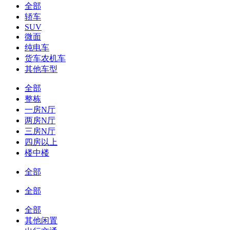
全部
轿车
SUV
微面
纯电车
货车农机车
其他车型
全部
整栋
一房N厅
两房N厅
三房N厅
四房以上
楼中楼
全部
全部
全部
其他闲置