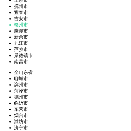
上饶市
抚州市
宜春市
吉安市
赣州市
鹰潭市
新余市
九江市
萍乡市
景德镇市
南昌市
全山东省
聊城市
滨州市
菏泽市
德州市
临沂市
东营市
烟台市
潍坊市
济宁市