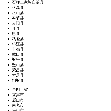
石柱土家族自治县
巫溪县
巫山县
奉节县
云阳县
开县
忠县
武隆县
垫江县
丰都县
城口县
梁平县
璧山县
荣昌县
大足县
铜梁县
全四川省
宜宾市
眉山市
南充市
乐山市