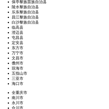
保亭黎族苗族自治县
陵水黎族自治县
乐东黎族自治县
昌江黎族自治县
白沙黎族自治县
临高县
澄迈县
屯昌县
定安县
东方市
万宁市
文昌市
儋州市
琼海市
五指山市
三亚市
海口市
全重庆市
南川市
永川市
合川市