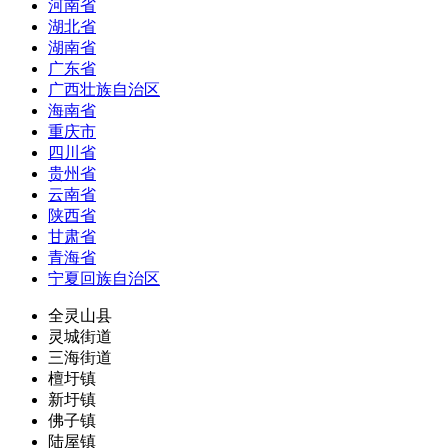
河南省
湖北省
湖南省
广东省
广西壮族自治区
海南省
重庆市
四川省
贵州省
云南省
陕西省
甘肃省
青海省
宁夏回族自治区
全灵山县
灵城街道
三海街道
檀圩镇
新圩镇
佛子镇
陆屋镇