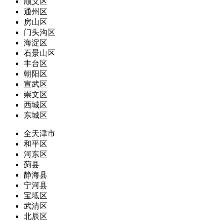
顺义区
通州区
房山区
门头沟区
海淀区
石景山区
丰台区
朝阳区
宣武区
崇文区
西城区
东城区
全天津市
和平区
河东区
蓟县
静海县
宁河县
宝坻区
武清区
北辰区