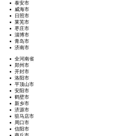
泰安市
威海市
日照市
莱芜市
枣庄市
淄博市
青岛市
济南市
全河南省
郑州市
开封市
洛阳市
平顶山市
安阳市
鹤壁市
新乡市
济源市
驻马店市
周口市
信阳市
商丘市