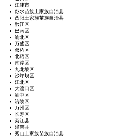
江津市
彭水苗族土家族自治县
酉阳土家族苗族自治县
黔江区
巴南区
渝北区
万盛区
双桥区
北碚区
南岸区
九龙坡区
沙坪坝区
江北区
大渡口区
渝中区
涪陵区
万州区
长寿区
綦江县
潼南县
秀山土家族苗族自治县