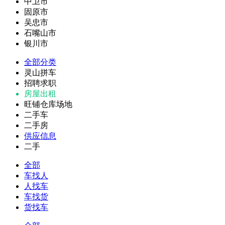
中卫市
固原市
吴忠市
石嘴山市
银川市
全部分类
灵山拼车
招聘求职
房屋出租
旺铺仓库场地
二手车
二手房
供应信息
二手
全部
车找人
人找车
车找货
货找车