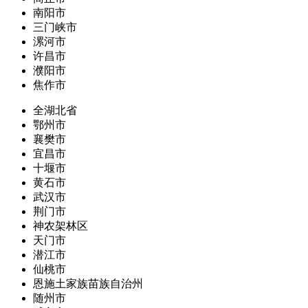
南阳市
三门峡市
漯河市
许昌市
濮阳市
焦作市
全湖北省
鄂州市
襄樊市
宜昌市
十堰市
黄石市
武汉市
荆门市
神农架林区
天门市
潜江市
仙桃市
恩施土家族苗族自治州
随州市