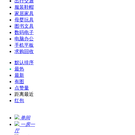
出行交通
服装鞋帽
家居家具
母婴玩具
图书文具
数码电子
电脑办公
手机平板
求购回收
默认排序
最热
最新
有图
点赞量
距离最近
红包
单间
一房一
厅