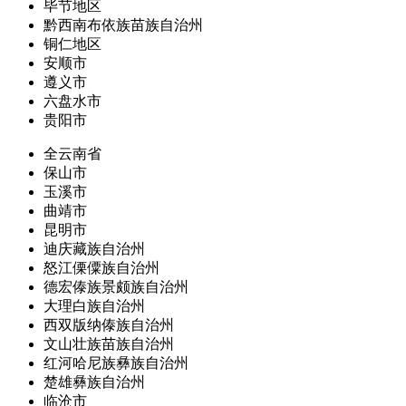
毕节地区
黔西南布依族苗族自治州
铜仁地区
安顺市
遵义市
六盘水市
贵阳市
全云南省
保山市
玉溪市
曲靖市
昆明市
迪庆藏族自治州
怒江傈僳族自治州
德宏傣族景颇族自治州
大理白族自治州
西双版纳傣族自治州
文山壮族苗族自治州
红河哈尼族彝族自治州
楚雄彝族自治州
临沧市