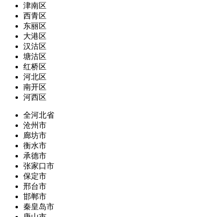
津南区
西青区
东丽区
大港区
汉沽区
塘沽区
红桥区
河北区
南开区
河西区
全河北省
沧州市
廊坊市
衡水市
承德市
张家口市
保定市
邢台市
邯郸市
秦皇岛市
唐山市