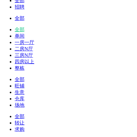
全部
招聘
全部
全部
单间
一房一厅
二房N厅
三房N厅
四房以上
整栋
全部
旺铺
生意
仓库
场地
全部
转让
求购