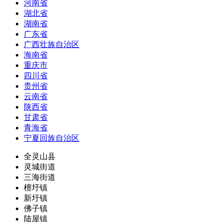
河南省
湖北省
湖南省
广东省
广西壮族自治区
海南省
重庆市
四川省
贵州省
云南省
陕西省
甘肃省
青海省
宁夏回族自治区
全灵山县
灵城街道
三海街道
檀圩镇
新圩镇
佛子镇
陆屋镇