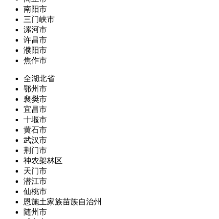
南阳市
三门峡市
漯河市
许昌市
濮阳市
焦作市
全湖北省
鄂州市
襄樊市
宜昌市
十堰市
黄石市
武汉市
荆门市
神农架林区
天门市
潜江市
仙桃市
恩施土家族苗族自治州
随州市