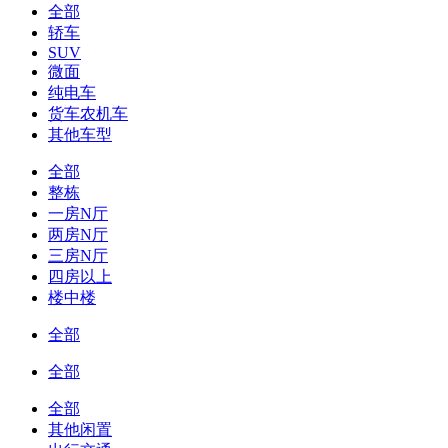
全部
轿车
SUV
微面
纯电车
货车农机车
其他车型
全部
整栋
一房N厅
两房N厅
三房N厅
四房以上
楼中楼
全部
全部
全部
其他闲置