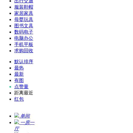
出行交通
服装鞋帽
家居家具
母婴玩具
图书文具
数码电子
电脑办公
手机平板
求购回收
默认排序
最热
最新
有图
点赞量
距离最近
红包
单间
一房一
厅