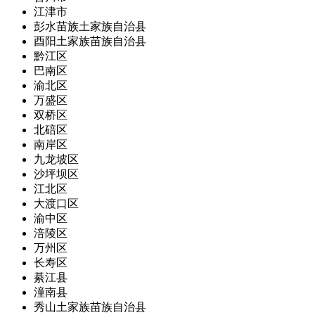
江津市
彭水苗族土家族自治县
酉阳土家族苗族自治县
黔江区
巴南区
渝北区
万盛区
双桥区
北碚区
南岸区
九龙坡区
沙坪坝区
江北区
大渡口区
渝中区
涪陵区
万州区
长寿区
綦江县
潼南县
秀山土家族苗族自治县