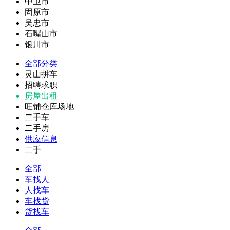
中卫市
固原市
吴忠市
石嘴山市
银川市
全部分类
灵山拼车
招聘求职
房屋出租
旺铺仓库场地
二手车
二手房
供应信息
二手
全部
车找人
人找车
车找货
货找车