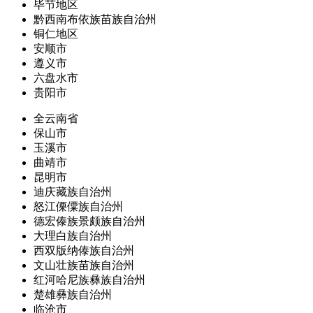
毕节地区
黔西南布依族苗族自治州
铜仁地区
安顺市
遵义市
六盘水市
贵阳市
全云南省
保山市
玉溪市
曲靖市
昆明市
迪庆藏族自治州
怒江傈僳族自治州
德宏傣族景颇族自治州
大理白族自治州
西双版纳傣族自治州
文山壮族苗族自治州
红河哈尼族彝族自治州
楚雄彝族自治州
临沧市