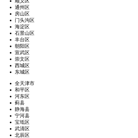
顺义区
通州区
房山区
门头沟区
海淀区
石景山区
丰台区
朝阳区
宣武区
崇文区
西城区
东城区
全天津市
和平区
河东区
蓟县
静海县
宁河县
宝坻区
武清区
北辰区