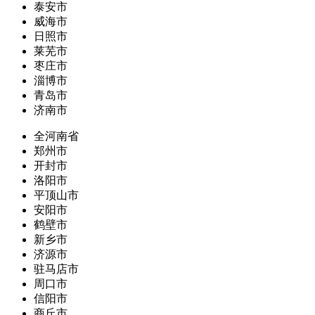
泰安市
威海市
日照市
莱芜市
枣庄市
淄博市
青岛市
济南市
全河南省
郑州市
开封市
洛阳市
平顶山市
安阳市
鹤壁市
新乡市
济源市
驻马店市
周口市
信阳市
商丘市