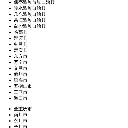
保亭黎族苗族自治县
陵水黎族自治县
乐东黎族自治县
昌江黎族自治县
白沙黎族自治县
临高县
澄迈县
屯昌县
定安县
东方市
万宁市
文昌市
儋州市
琼海市
五指山市
三亚市
海口市
全重庆市
南川市
永川市
合川市