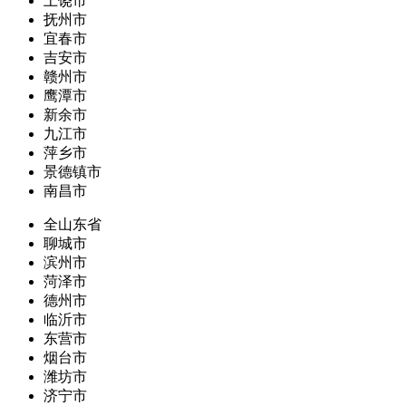
上饶市
抚州市
宜春市
吉安市
赣州市
鹰潭市
新余市
九江市
萍乡市
景德镇市
南昌市
全山东省
聊城市
滨州市
菏泽市
德州市
临沂市
东营市
烟台市
潍坊市
济宁市