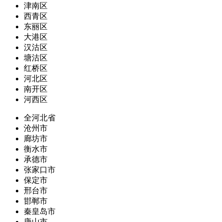
津南区
西青区
东丽区
大港区
汉沽区
塘沽区
红桥区
河北区
南开区
河西区
全河北省
沧州市
廊坊市
衡水市
承德市
张家口市
保定市
邢台市
邯郸市
秦皇岛市
唐山市