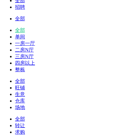
全部
招聘
全部
全部
单间
一房一厅
二房N厅
三房N厅
四房以上
整栋
全部
旺铺
生意
仓库
场地
全部
转让
求购