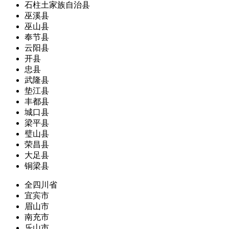
石柱土家族自治县
巫溪县
巫山县
奉节县
云阳县
开县
忠县
武隆县
垫江县
丰都县
城口县
梁平县
璧山县
荣昌县
大足县
铜梁县
全四川省
宜宾市
眉山市
南充市
乐山市