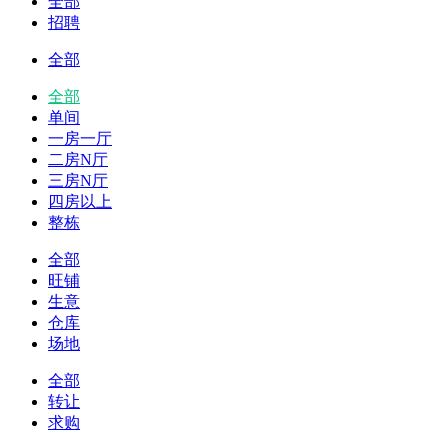
全部
招聘
全部
全部
单间
一房一厅
二房N厅
三房N厅
四房以上
整栋
全部
旺铺
生意
仓库
场地
全部
转让
求购