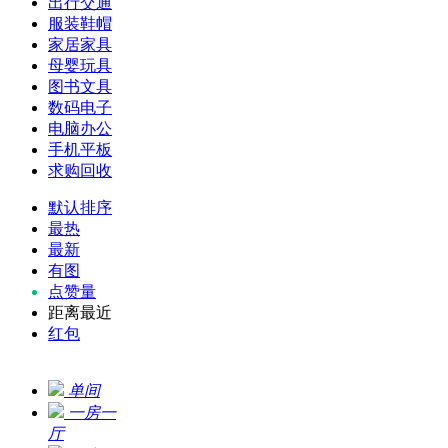
出行交通
服装鞋帽
家居家具
母婴玩具
图书文具
数码电子
电脑办公
手机平板
求购回收
默认排序
最热
最新
有图
点赞量
距离最近
红包
单间
一房一
厅