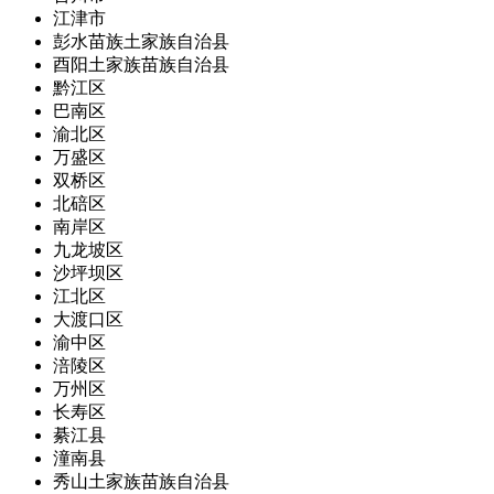
江津市
彭水苗族土家族自治县
酉阳土家族苗族自治县
黔江区
巴南区
渝北区
万盛区
双桥区
北碚区
南岸区
九龙坡区
沙坪坝区
江北区
大渡口区
渝中区
涪陵区
万州区
长寿区
綦江县
潼南县
秀山土家族苗族自治县