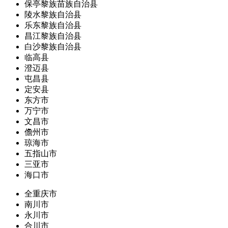
保亭黎族苗族自治县
陵水黎族自治县
乐东黎族自治县
昌江黎族自治县
白沙黎族自治县
临高县
澄迈县
屯昌县
定安县
东方市
万宁市
文昌市
儋州市
琼海市
五指山市
三亚市
海口市
全重庆市
南川市
永川市
合川市