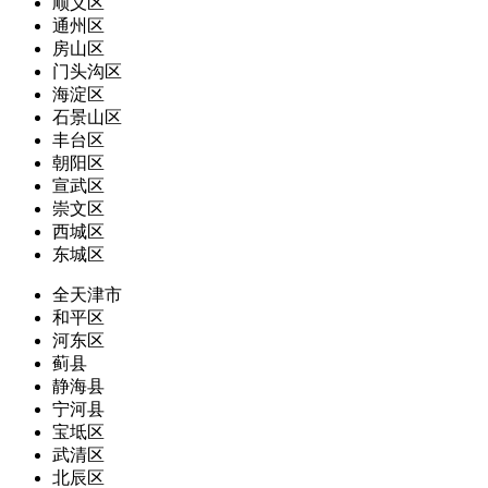
顺义区
通州区
房山区
门头沟区
海淀区
石景山区
丰台区
朝阳区
宣武区
崇文区
西城区
东城区
全天津市
和平区
河东区
蓟县
静海县
宁河县
宝坻区
武清区
北辰区