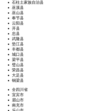
石柱土家族自治县
巫溪县
巫山县
奉节县
云阳县
开县
忠县
武隆县
垫江县
丰都县
城口县
梁平县
璧山县
荣昌县
大足县
铜梁县
全四川省
宜宾市
眉山市
南充市
乐山市