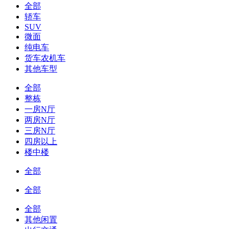
全部
轿车
SUV
微面
纯电车
货车农机车
其他车型
全部
整栋
一房N厅
两房N厅
三房N厅
四房以上
楼中楼
全部
全部
全部
其他闲置