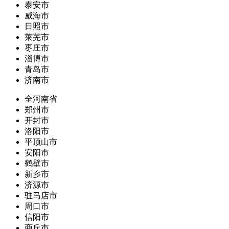
泰安市
威海市
日照市
莱芜市
枣庄市
淄博市
青岛市
济南市
全河南省
郑州市
开封市
洛阳市
平顶山市
安阳市
鹤壁市
新乡市
济源市
驻马店市
周口市
信阳市
商丘市