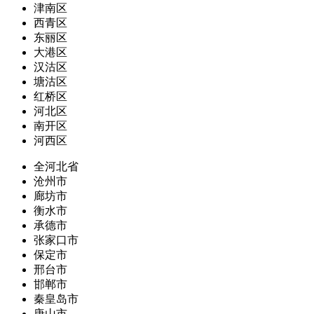
津南区
西青区
东丽区
大港区
汉沽区
塘沽区
红桥区
河北区
南开区
河西区
全河北省
沧州市
廊坊市
衡水市
承德市
张家口市
保定市
邢台市
邯郸市
秦皇岛市
唐山市