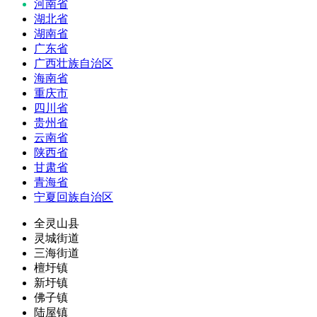
河南省
湖北省
湖南省
广东省
广西壮族自治区
海南省
重庆市
四川省
贵州省
云南省
陕西省
甘肃省
青海省
宁夏回族自治区
全灵山县
灵城街道
三海街道
檀圩镇
新圩镇
佛子镇
陆屋镇