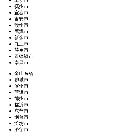
上饶市
抚州市
宜春市
吉安市
赣州市
鹰潭市
新余市
九江市
萍乡市
景德镇市
南昌市
全山东省
聊城市
滨州市
菏泽市
德州市
临沂市
东营市
烟台市
潍坊市
济宁市