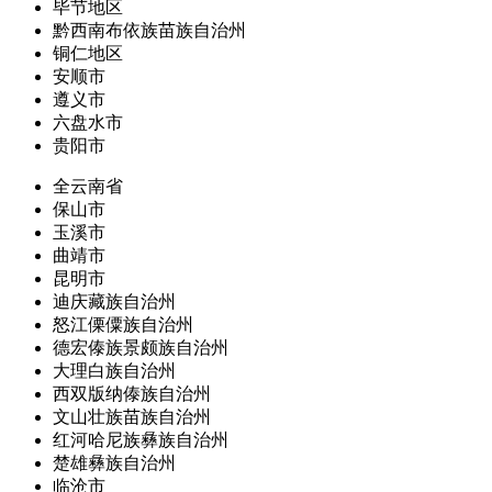
毕节地区
黔西南布依族苗族自治州
铜仁地区
安顺市
遵义市
六盘水市
贵阳市
全云南省
保山市
玉溪市
曲靖市
昆明市
迪庆藏族自治州
怒江傈僳族自治州
德宏傣族景颇族自治州
大理白族自治州
西双版纳傣族自治州
文山壮族苗族自治州
红河哈尼族彝族自治州
楚雄彝族自治州
临沧市