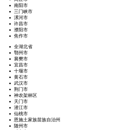
南阳市
三门峡市
漯河市
许昌市
濮阳市
焦作市
全湖北省
鄂州市
襄樊市
宜昌市
十堰市
黄石市
武汉市
荆门市
神农架林区
天门市
潜江市
仙桃市
恩施土家族苗族自治州
随州市