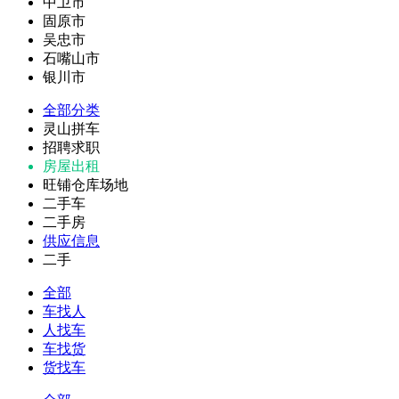
中卫市
固原市
吴忠市
石嘴山市
银川市
全部分类
灵山拼车
招聘求职
房屋出租
旺铺仓库场地
二手车
二手房
供应信息
二手
全部
车找人
人找车
车找货
货找车