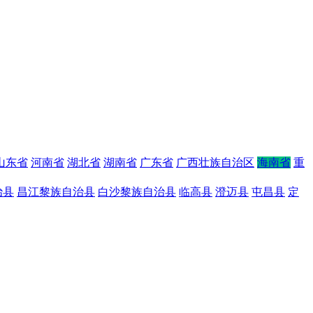
山东省
河南省
湖北省
湖南省
广东省
广西壮族自治区
海南省
重
治县
昌江黎族自治县
白沙黎族自治县
临高县
澄迈县
屯昌县
定