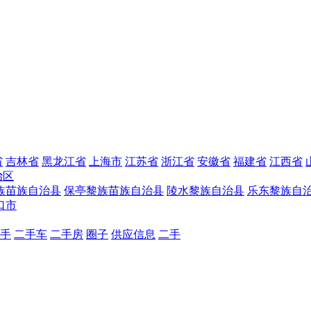
省
吉林省
黑龙江省
上海市
江苏省
浙江省
安徽省
福建省
江西省
治区
族苗族自治县
保亭黎族苗族自治县
陵水黎族自治县
乐东黎族自
口市
手
二手车
二手房
圈子
供应信息
二手