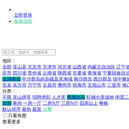
立即登录
发布信息
地区：
全部
灵山县
北京市
天津市
河北省
山西省
内蒙古自治区
辽宁
庆市
四川省
贵州省
云南省
陕西省
甘肃省
青海省
宁夏回族自
全海南省
中沙群岛的岛礁及其海域
南沙群岛
西沙群岛
琼中黎
安县
东方市
万宁市
文昌市
儋州市
琼海市
五指山市
三亚市
海
分类：
不限
灵山拼车
招聘求职
人才库
房屋出租
旺铺仓库场地
闲置二
全部
单间
一房一厅
二房N厅
三房N厅
四房以上
整栋
默认排序
最热
最新
点赞
只看有图
查看更多