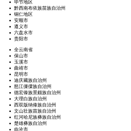
毕节地区
黔西南布依族苗族自治州
铜仁地区
安顺市
遵义市
六盘水市
贵阳市
全云南省
保山市
玉溪市
曲靖市
昆明市
迪庆藏族自治州
怒江傈僳族自治州
德宏傣族景颇族自治州
大理白族自治州
西双版纳傣族自治州
文山壮族苗族自治州
红河哈尼族彝族自治州
楚雄彝族自治州
临沧市