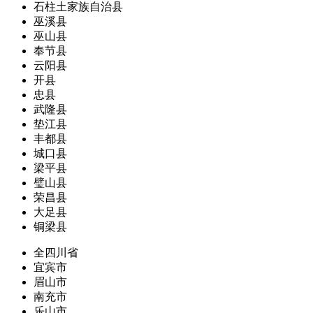
石柱土家族自治县
巫溪县
巫山县
奉节县
云阳县
开县
忠县
武隆县
垫江县
丰都县
城口县
梁平县
璧山县
荣昌县
大足县
铜梁县
全四川省
宜宾市
眉山市
南充市
乐山市