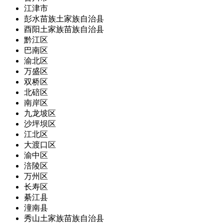
江津市
彭水苗族土家族自治县
酉阳土家族苗族自治县
黔江区
巴南区
渝北区
万盛区
双桥区
北碚区
南岸区
九龙坡区
沙坪坝区
江北区
大渡口区
渝中区
涪陵区
万州区
长寿区
綦江县
潼南县
秀山土家族苗族自治县