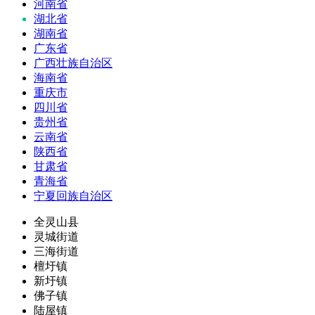
河南省
湖北省
湖南省
广东省
广西壮族自治区
海南省
重庆市
四川省
贵州省
云南省
陕西省
甘肃省
青海省
宁夏回族自治区
全灵山县
灵城街道
三海街道
檀圩镇
新圩镇
佛子镇
陆屋镇