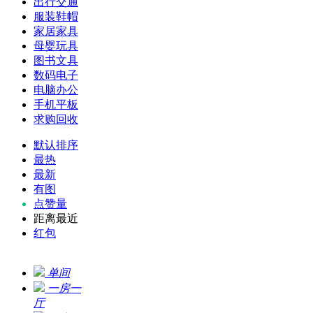
出行交通
服装鞋帽
家居家具
母婴玩具
图书文具
数码电子
电脑办公
手机平板
求购回收
默认排序
最热
最新
有图
点赞量
距离最近
红包
单间
一房一
厅