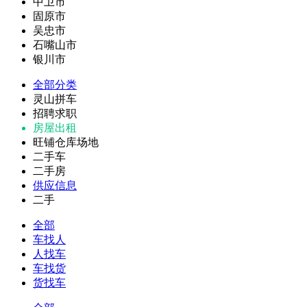
中卫市
固原市
吴忠市
石嘴山市
银川市
全部分类
灵山拼车
招聘求职
房屋出租
旺铺仓库场地
二手车
二手房
供应信息
二手
全部
车找人
人找车
车找货
货找车