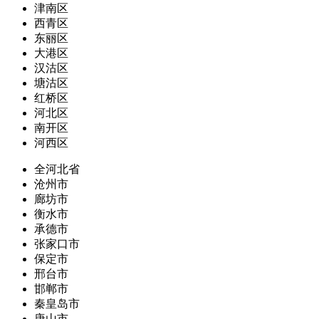
津南区
西青区
东丽区
大港区
汉沽区
塘沽区
红桥区
河北区
南开区
河西区
全河北省
沧州市
廊坊市
衡水市
承德市
张家口市
保定市
邢台市
邯郸市
秦皇岛市
唐山市