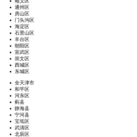
顺义区
通州区
房山区
门头沟区
海淀区
石景山区
丰台区
朝阳区
宣武区
崇文区
西城区
东城区
全天津市
和平区
河东区
蓟县
静海县
宁河县
宝坻区
武清区
北辰区