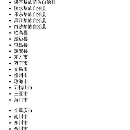
保亭黎族苗族自治县
陵水黎族自治县
乐东黎族自治县
昌江黎族自治县
白沙黎族自治县
临高县
澄迈县
屯昌县
定安县
东方市
万宁市
文昌市
儋州市
琼海市
五指山市
三亚市
海口市
全重庆市
南川市
永川市
合川市