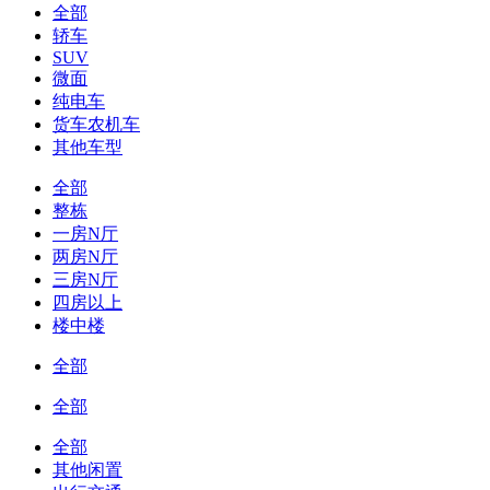
全部
轿车
SUV
微面
纯电车
货车农机车
其他车型
全部
整栋
一房N厅
两房N厅
三房N厅
四房以上
楼中楼
全部
全部
全部
其他闲置