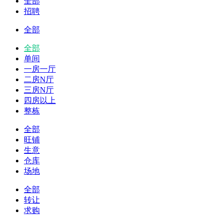
全部
招聘
全部
全部
单间
一房一厅
二房N厅
三房N厅
四房以上
整栋
全部
旺铺
生意
仓库
场地
全部
转让
求购