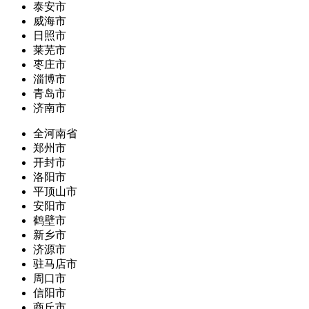
泰安市
威海市
日照市
莱芜市
枣庄市
淄博市
青岛市
济南市
全河南省
郑州市
开封市
洛阳市
平顶山市
安阳市
鹤壁市
新乡市
济源市
驻马店市
周口市
信阳市
商丘市