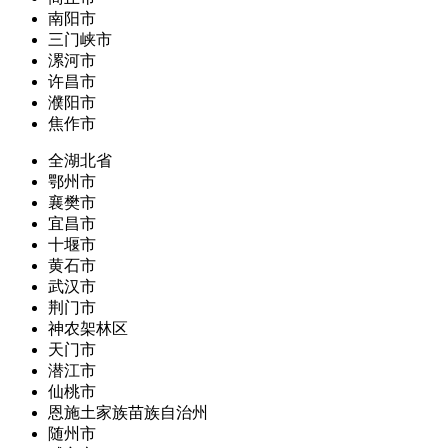
南阳市
三门峡市
漯河市
许昌市
濮阳市
焦作市
全湖北省
鄂州市
襄樊市
宜昌市
十堰市
黄石市
武汉市
荆门市
神农架林区
天门市
潜江市
仙桃市
恩施土家族苗族自治州
随州市