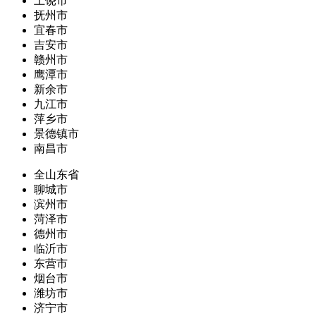
上饶市
抚州市
宜春市
吉安市
赣州市
鹰潭市
新余市
九江市
萍乡市
景德镇市
南昌市
全山东省
聊城市
滨州市
菏泽市
德州市
临沂市
东营市
烟台市
潍坊市
济宁市