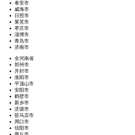
泰安市
威海市
日照市
莱芜市
枣庄市
淄博市
青岛市
济南市
全河南省
郑州市
开封市
洛阳市
平顶山市
安阳市
鹤壁市
新乡市
济源市
驻马店市
周口市
信阳市
商丘市