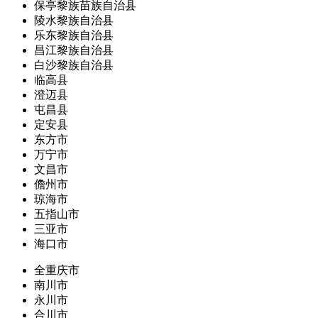
保亭黎族苗族自治县
陵水黎族自治县
乐东黎族自治县
昌江黎族自治县
白沙黎族自治县
临高县
澄迈县
屯昌县
定安县
东方市
万宁市
文昌市
儋州市
琼海市
五指山市
三亚市
海口市
全重庆市
南川市
永川市
合川市