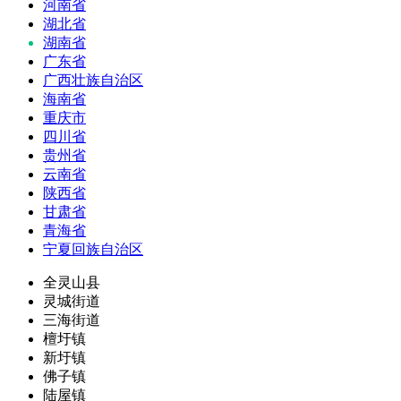
河南省
湖北省
湖南省
广东省
广西壮族自治区
海南省
重庆市
四川省
贵州省
云南省
陕西省
甘肃省
青海省
宁夏回族自治区
全灵山县
灵城街道
三海街道
檀圩镇
新圩镇
佛子镇
陆屋镇