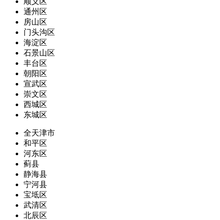
顺义区
通州区
房山区
门头沟区
海淀区
石景山区
丰台区
朝阳区
宣武区
崇文区
西城区
东城区
全天津市
和平区
河东区
蓟县
静海县
宁河县
宝坻区
武清区
北辰区