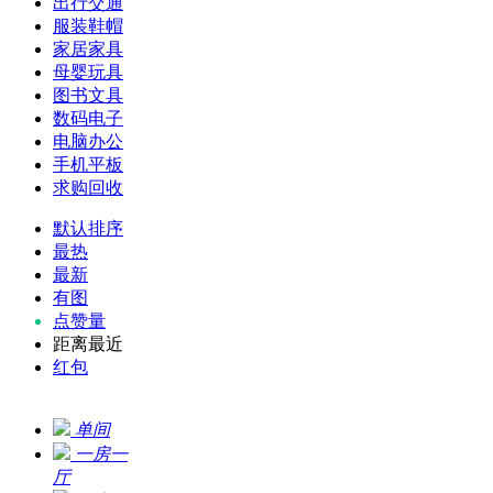
出行交通
服装鞋帽
家居家具
母婴玩具
图书文具
数码电子
电脑办公
手机平板
求购回收
默认排序
最热
最新
有图
点赞量
距离最近
红包
单间
一房一
厅