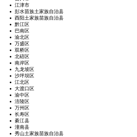
江津市
彭水苗族土家族自治县
酉阳土家族苗族自治县
黔江区
巴南区
渝北区
万盛区
双桥区
北碚区
南岸区
九龙坡区
沙坪坝区
江北区
大渡口区
渝中区
涪陵区
万州区
长寿区
綦江县
潼南县
秀山土家族苗族自治县