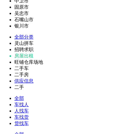
中卫市
固原市
吴忠市
石嘴山市
银川市
全部分类
灵山拼车
招聘求职
房屋出租
旺铺仓库场地
二手车
二手房
供应信息
二手
全部
车找人
人找车
车找货
货找车