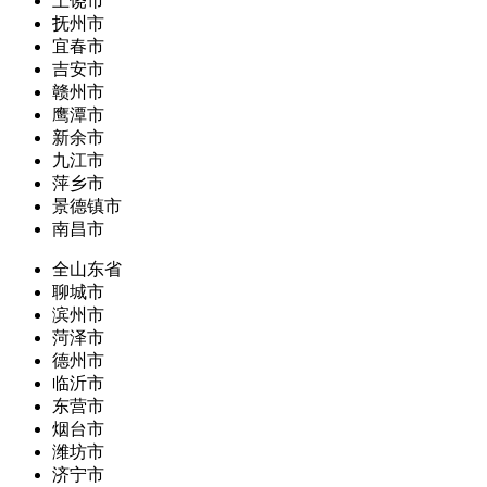
上饶市
抚州市
宜春市
吉安市
赣州市
鹰潭市
新余市
九江市
萍乡市
景德镇市
南昌市
全山东省
聊城市
滨州市
菏泽市
德州市
临沂市
东营市
烟台市
潍坊市
济宁市