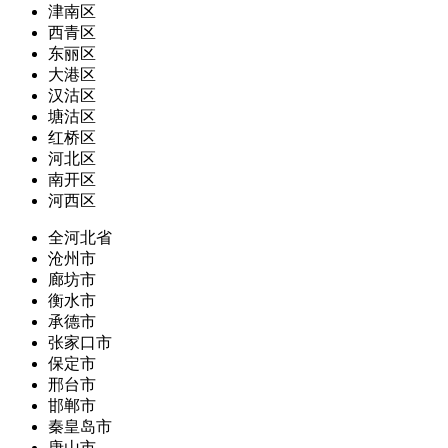
津南区
西青区
东丽区
大港区
汉沽区
塘沽区
红桥区
河北区
南开区
河西区
全河北省
沧州市
廊坊市
衡水市
承德市
张家口市
保定市
邢台市
邯郸市
秦皇岛市
唐山市