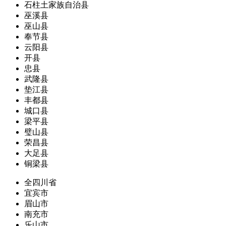
石柱土家族自治县
巫溪县
巫山县
奉节县
云阳县
开县
忠县
武隆县
垫江县
丰都县
城口县
梁平县
璧山县
荣昌县
大足县
铜梁县
全四川省
宜宾市
眉山市
南充市
乐山市