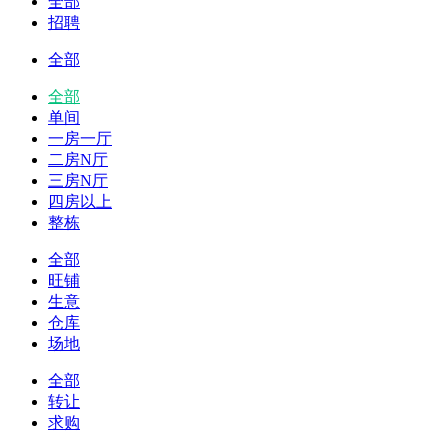
全部
招聘
全部
全部
单间
一房一厅
二房N厅
三房N厅
四房以上
整栋
全部
旺铺
生意
仓库
场地
全部
转让
求购