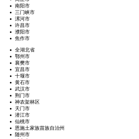
南阳市
三门峡市
漯河市
许昌市
濮阳市
焦作市
全湖北省
鄂州市
襄樊市
宜昌市
十堰市
黄石市
武汉市
荆门市
神农架林区
天门市
潜江市
仙桃市
恩施土家族苗族自治州
随州市