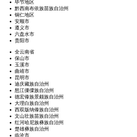
毕节地区
黔西南布依族苗族自治州
铜仁地区
安顺市
遵义市
六盘水市
贵阳市
全云南省
保山市
玉溪市
曲靖市
昆明市
迪庆藏族自治州
怒江傈僳族自治州
德宏傣族景颇族自治州
大理白族自治州
西双版纳傣族自治州
文山壮族苗族自治州
红河哈尼族彝族自治州
楚雄彝族自治州
临沧市