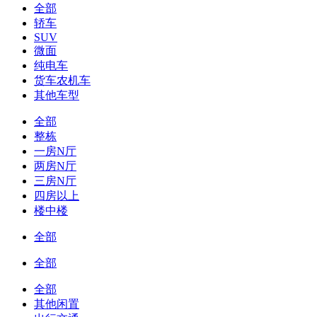
全部
轿车
SUV
微面
纯电车
货车农机车
其他车型
全部
整栋
一房N厅
两房N厅
三房N厅
四房以上
楼中楼
全部
全部
全部
其他闲置