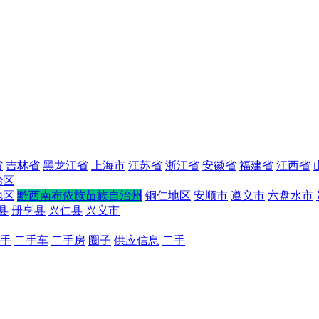
省
吉林省
黑龙江省
上海市
江苏省
浙江省
安徽省
福建省
江西省
治区
地区
黔西南布依族苗族自治州
铜仁地区
安顺市
遵义市
六盘水市
县
册亨县
兴仁县
兴义市
手
二手车
二手房
圈子
供应信息
二手