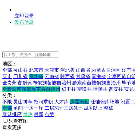
立即登录
发布信息
地区：
全部
灵山县
北京市
天津市
河北省
山西省
内蒙古自治区
辽宁
庆市
四川省
贵州省
云南省
陕西省
甘肃省
青海省
宁夏回族自
全贵州省
黔南布依族苗族自治州
黔东南苗族侗族自治州
毕节
全黔西南布依族苗族自治州
贞丰县
望谟县
晴隆县
普安县
安龙
分类：
不限
灵山拼车
招聘求职
人才库
房屋出租
旺铺仓库场地
闲置二
全部
单间
一房一厅
二房N厅
三房N厅
四房以上
整栋
默认排序
最热
最新
点赞
只看有图
查看更多