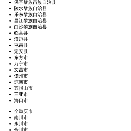
保亭黎族苗族自治县
陵水黎族自治县
乐东黎族自治县
昌江黎族自治县
白沙黎族自治县
临高县
澄迈县
屯昌县
定安县
东方市
万宁市
文昌市
儋州市
琼海市
五指山市
三亚市
海口市
全重庆市
南川市
永川市
合川市