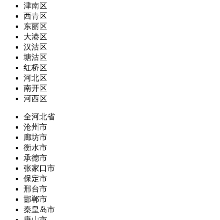
津南区
西青区
东丽区
大港区
汉沽区
塘沽区
红桥区
河北区
南开区
河西区
全河北省
沧州市
廊坊市
衡水市
承德市
张家口市
保定市
邢台市
邯郸市
秦皇岛市
唐山市