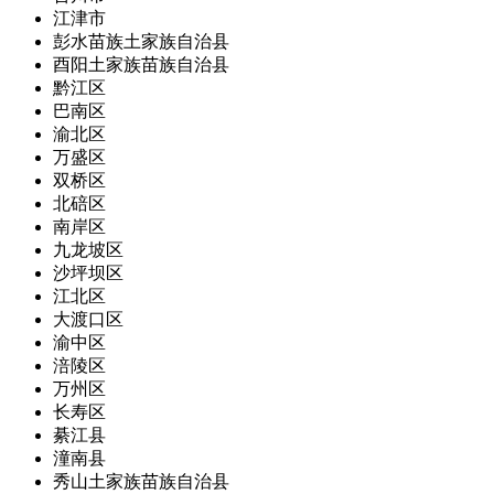
江津市
彭水苗族土家族自治县
酉阳土家族苗族自治县
黔江区
巴南区
渝北区
万盛区
双桥区
北碚区
南岸区
九龙坡区
沙坪坝区
江北区
大渡口区
渝中区
涪陵区
万州区
长寿区
綦江县
潼南县
秀山土家族苗族自治县