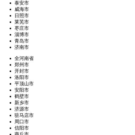
泰安市
威海市
日照市
莱芜市
枣庄市
淄博市
青岛市
济南市
全河南省
郑州市
开封市
洛阳市
平顶山市
安阳市
鹤壁市
新乡市
济源市
驻马店市
周口市
信阳市
商丘市