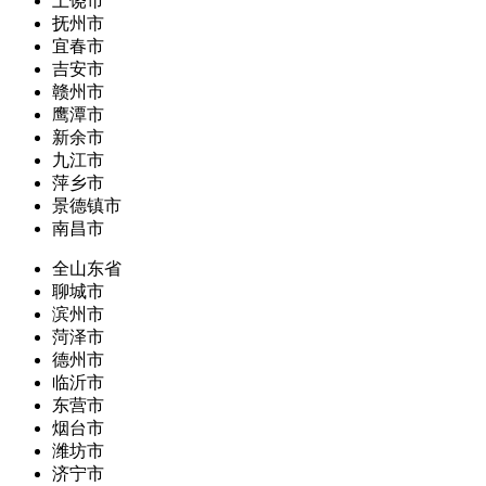
上饶市
抚州市
宜春市
吉安市
赣州市
鹰潭市
新余市
九江市
萍乡市
景德镇市
南昌市
全山东省
聊城市
滨州市
菏泽市
德州市
临沂市
东营市
烟台市
潍坊市
济宁市