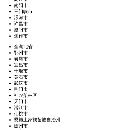
南阳市
三门峡市
漯河市
许昌市
濮阳市
焦作市
全湖北省
鄂州市
襄樊市
宜昌市
十堰市
黄石市
武汉市
荆门市
神农架林区
天门市
潜江市
仙桃市
恩施土家族苗族自治州
随州市