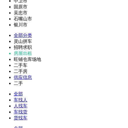
中卫市
固原市
吴忠市
石嘴山市
银川市
全部分类
灵山拼车
招聘求职
房屋出租
旺铺仓库场地
二手车
二手房
供应信息
二手
全部
车找人
人找车
车找货
货找车