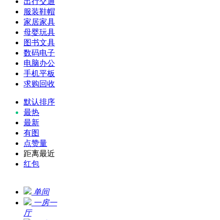
出行交通
服装鞋帽
家居家具
母婴玩具
图书文具
数码电子
电脑办公
手机平板
求购回收
默认排序
最热
最新
有图
点赞量
距离最近
红包
单间
一房一
厅