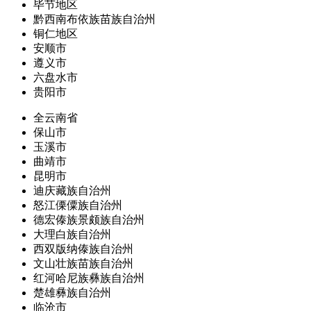
毕节地区
黔西南布依族苗族自治州
铜仁地区
安顺市
遵义市
六盘水市
贵阳市
全云南省
保山市
玉溪市
曲靖市
昆明市
迪庆藏族自治州
怒江傈僳族自治州
德宏傣族景颇族自治州
大理白族自治州
西双版纳傣族自治州
文山壮族苗族自治州
红河哈尼族彝族自治州
楚雄彝族自治州
临沧市