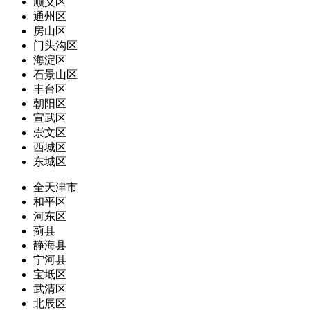
顺义区
通州区
房山区
门头沟区
海淀区
石景山区
丰台区
朝阳区
宣武区
崇文区
西城区
东城区
全天津市
和平区
河东区
蓟县
静海县
宁河县
宝坻区
武清区
北辰区