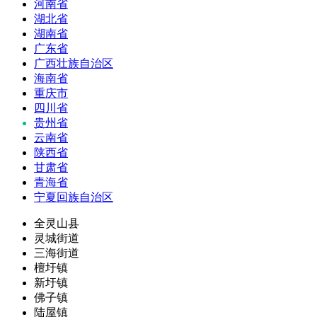
河南省
湖北省
湖南省
广东省
广西壮族自治区
海南省
重庆市
四川省
贵州省
云南省
陕西省
甘肃省
青海省
宁夏回族自治区
全灵山县
灵城街道
三海街道
檀圩镇
新圩镇
佛子镇
陆屋镇