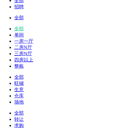
全部
招聘
全部
全部
单间
一房一厅
二房N厅
三房N厅
四房以上
整栋
全部
旺铺
生意
仓库
场地
全部
转让
求购