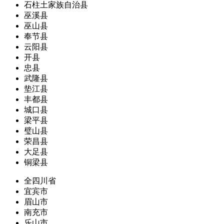
石柱土家族自治县
巫溪县
巫山县
奉节县
云阳县
开县
忠县
武隆县
垫江县
丰都县
城口县
梁平县
璧山县
荣昌县
大足县
铜梁县
全四川省
宜宾市
眉山市
南充市
乐山市