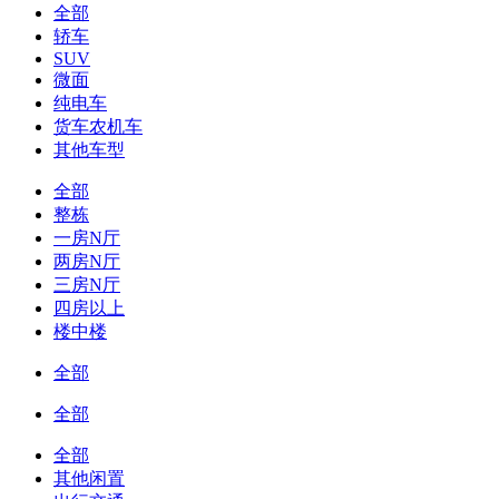
全部
轿车
SUV
微面
纯电车
货车农机车
其他车型
全部
整栋
一房N厅
两房N厅
三房N厅
四房以上
楼中楼
全部
全部
全部
其他闲置