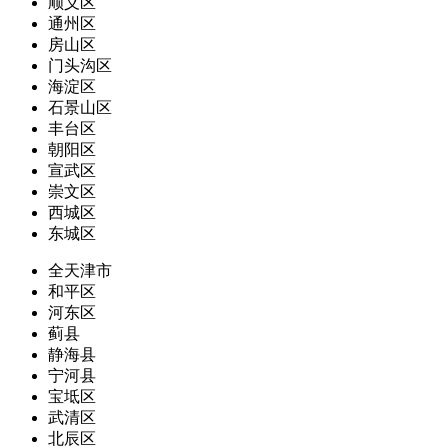
顺义区
通州区
房山区
门头沟区
海淀区
石景山区
丰台区
朝阳区
宣武区
崇文区
西城区
东城区
全天津市
和平区
河东区
蓟县
静海县
宁河县
宝坻区
武清区
北辰区