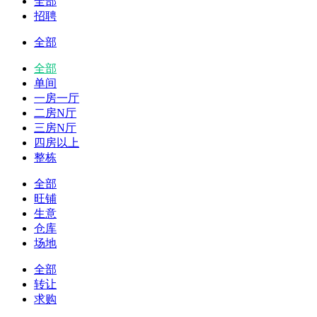
全部
招聘
全部
全部
单间
一房一厅
二房N厅
三房N厅
四房以上
整栋
全部
旺铺
生意
仓库
场地
全部
转让
求购