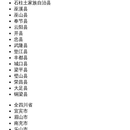
石柱土家族自治县
巫溪县
巫山县
奉节县
云阳县
开县
忠县
武隆县
垫江县
丰都县
城口县
梁平县
璧山县
荣昌县
大足县
铜梁县
全四川省
宜宾市
眉山市
南充市
乐山市