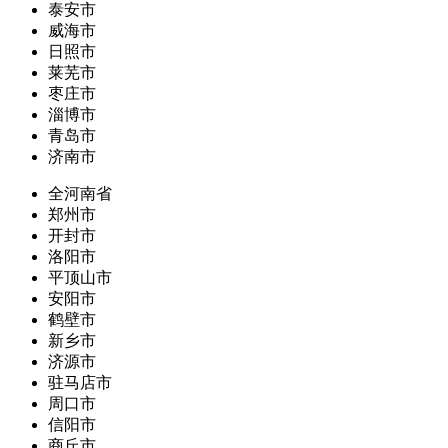
泰安市
威海市
日照市
莱芜市
枣庄市
淄博市
青岛市
济南市
全河南省
郑州市
开封市
洛阳市
平顶山市
安阳市
鹤壁市
新乡市
济源市
驻马店市
周口市
信阳市
商丘市