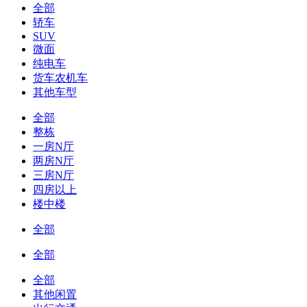
全部
轿车
SUV
微面
纯电车
货车农机车
其他车型
全部
整栋
一房N厅
两房N厅
三房N厅
四房以上
楼中楼
全部
全部
全部
其他闲置