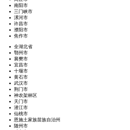
南阳市
三门峡市
漯河市
许昌市
濮阳市
焦作市
全湖北省
鄂州市
襄樊市
宜昌市
十堰市
黄石市
武汉市
荆门市
神农架林区
天门市
潜江市
仙桃市
恩施土家族苗族自治州
随州市