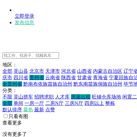
立即登录
发布信息
地区：
全部
灵山县
北京市
天津市
河北省
山西省
内蒙古自治区
辽宁
庆市
四川省
贵州省
云南省
陕西省
甘肃省
青海省
宁夏回族自
全贵州省
黔南布依族苗族自治州
黔东南苗族侗族自治州
毕节
分类：
不限
灵山拼车
招聘求职
人才库
房屋出租
旺铺仓库场地
闲置二
全部
单间
一房一厅
二房N厅
三房N厅
四房以上
整栋
默认排序
最热
最新
点赞
只看有图
查看更多
没有更多了