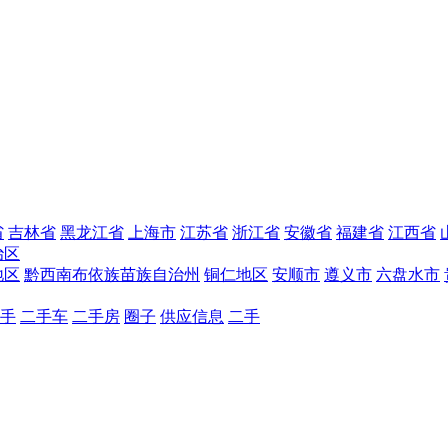
省
吉林省
黑龙江省
上海市
江苏省
浙江省
安徽省
福建省
江西省
治区
地区
黔西南布依族苗族自治州
铜仁地区
安顺市
遵义市
六盘水市
手
二手车
二手房
圈子
供应信息
二手