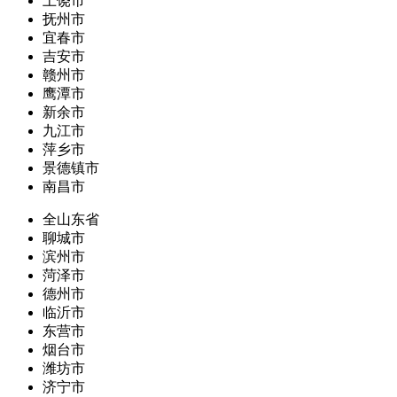
上饶市
抚州市
宜春市
吉安市
赣州市
鹰潭市
新余市
九江市
萍乡市
景德镇市
南昌市
全山东省
聊城市
滨州市
菏泽市
德州市
临沂市
东营市
烟台市
潍坊市
济宁市