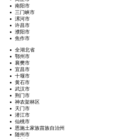
南阳市
三门峡市
漯河市
许昌市
濮阳市
焦作市
全湖北省
鄂州市
襄樊市
宜昌市
十堰市
黄石市
武汉市
荆门市
神农架林区
天门市
潜江市
仙桃市
恩施土家族苗族自治州
随州市