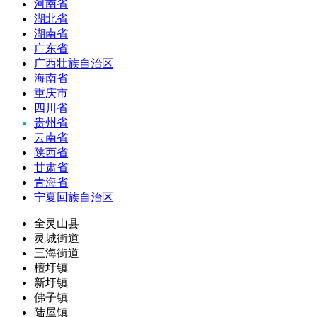
河南省
湖北省
湖南省
广东省
广西壮族自治区
海南省
重庆市
四川省
贵州省
云南省
陕西省
甘肃省
青海省
宁夏回族自治区
全灵山县
灵城街道
三海街道
檀圩镇
新圩镇
佛子镇
陆屋镇