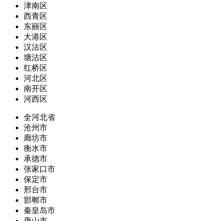
津南区
西青区
东丽区
大港区
汉沽区
塘沽区
红桥区
河北区
南开区
河西区
全河北省
沧州市
廊坊市
衡水市
承德市
张家口市
保定市
邢台市
邯郸市
秦皇岛市
唐山市