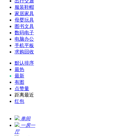
出行交通
服装鞋帽
家居家具
母婴玩具
图书文具
数码电子
电脑办公
手机平板
求购回收
默认排序
最热
最新
有图
点赞量
距离最近
红包
单间
一房一
厅