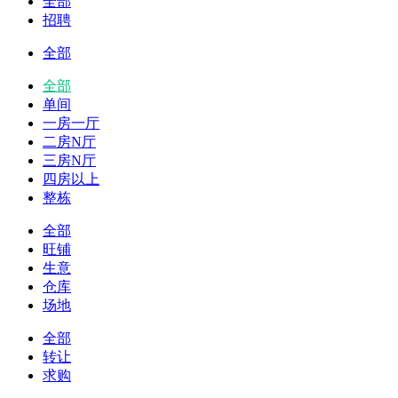
全部
招聘
全部
全部
单间
一房一厅
二房N厅
三房N厅
四房以上
整栋
全部
旺铺
生意
仓库
场地
全部
转让
求购