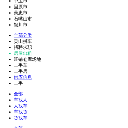
中卫市
固原市
吴忠市
石嘴山市
银川市
全部分类
灵山拼车
招聘求职
房屋出租
旺铺仓库场地
二手车
二手房
供应信息
二手
全部
车找人
人找车
车找货
货找车