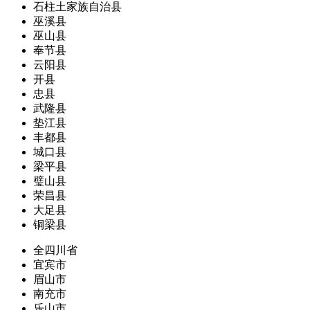
石柱土家族自治县
巫溪县
巫山县
奉节县
云阳县
开县
忠县
武隆县
垫江县
丰都县
城口县
梁平县
璧山县
荣昌县
大足县
铜梁县
全四川省
宜宾市
眉山市
南充市
乐山市