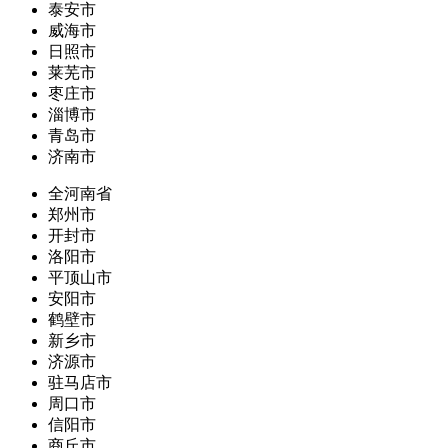
泰安市
威海市
日照市
莱芜市
枣庄市
淄博市
青岛市
济南市
全河南省
郑州市
开封市
洛阳市
平顶山市
安阳市
鹤壁市
新乡市
济源市
驻马店市
周口市
信阳市
商丘市