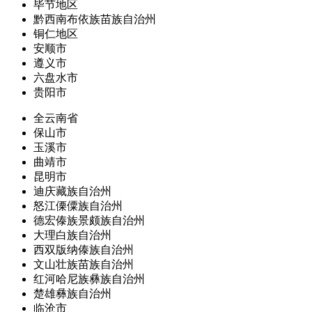
毕节地区
黔西南布依族苗族自治州
铜仁地区
安顺市
遵义市
六盘水市
贵阳市
全云南省
保山市
玉溪市
曲靖市
昆明市
迪庆藏族自治州
怒江傈僳族自治州
德宏傣族景颇族自治州
大理白族自治州
西双版纳傣族自治州
文山壮族苗族自治州
红河哈尼族彝族自治州
楚雄彝族自治州
临沧市