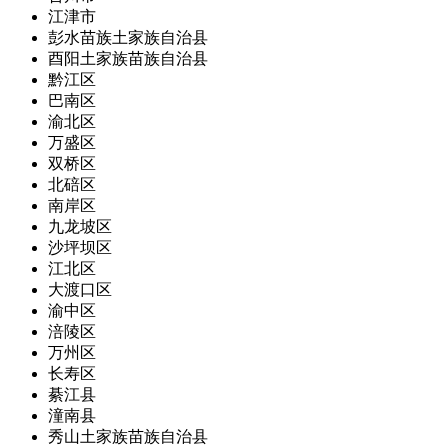
江津市
彭水苗族土家族自治县
酉阳土家族苗族自治县
黔江区
巴南区
渝北区
万盛区
双桥区
北碚区
南岸区
九龙坡区
沙坪坝区
江北区
大渡口区
渝中区
涪陵区
万州区
长寿区
綦江县
潼南县
秀山土家族苗族自治县