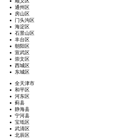
顺义区
通州区
房山区
门头沟区
海淀区
石景山区
丰台区
朝阳区
宣武区
崇文区
西城区
东城区
全天津市
和平区
河东区
蓟县
静海县
宁河县
宝坻区
武清区
北辰区