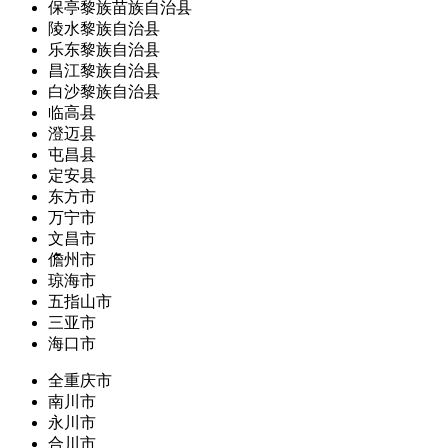
保亭黎族苗族自治县
陵水黎族自治县
乐东黎族自治县
昌江黎族自治县
白沙黎族自治县
临高县
澄迈县
屯昌县
定安县
东方市
万宁市
文昌市
儋州市
琼海市
五指山市
三亚市
海口市
全重庆市
南川市
永川市
合川市