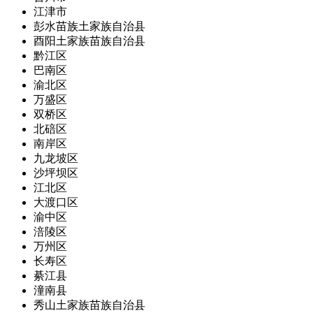
江津市
彭水苗族土家族自治县
酉阳土家族苗族自治县
黔江区
巴南区
渝北区
万盛区
双桥区
北碚区
南岸区
九龙坡区
沙坪坝区
江北区
大渡口区
渝中区
涪陵区
万州区
长寿区
綦江县
潼南县
秀山土家族苗族自治县