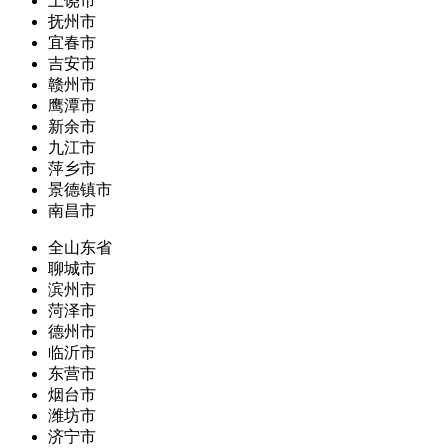
上饶市
抚州市
宜春市
吉安市
赣州市
鹰潭市
新余市
九江市
萍乡市
景德镇市
南昌市
全山东省
聊城市
滨州市
菏泽市
德州市
临沂市
东营市
烟台市
潍坊市
济宁市