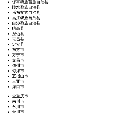
保亭黎族苗族自治县
陵水黎族自治县
乐东黎族自治县
昌江黎族自治县
白沙黎族自治县
临高县
澄迈县
屯昌县
定安县
东方市
万宁市
文昌市
儋州市
琼海市
五指山市
三亚市
海口市
全重庆市
南川市
永川市
合川市