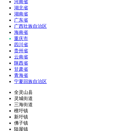
河南省
湖北省
湖南省
广东省
广西壮族自治区
海南省
重庆市
四川省
贵州省
云南省
陕西省
甘肃省
青海省
宁夏回族自治区
全灵山县
灵城街道
三海街道
檀圩镇
新圩镇
佛子镇
陆屋镇