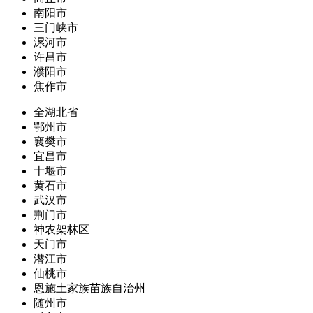
南阳市
三门峡市
漯河市
许昌市
濮阳市
焦作市
全湖北省
鄂州市
襄樊市
宜昌市
十堰市
黄石市
武汉市
荆门市
神农架林区
天门市
潜江市
仙桃市
恩施土家族苗族自治州
随州市