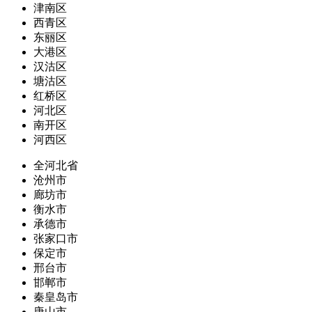
津南区
西青区
东丽区
大港区
汉沽区
塘沽区
红桥区
河北区
南开区
河西区
全河北省
沧州市
廊坊市
衡水市
承德市
张家口市
保定市
邢台市
邯郸市
秦皇岛市
唐山市