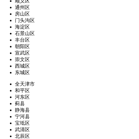
顺义区
通州区
房山区
门头沟区
海淀区
石景山区
丰台区
朝阳区
宣武区
崇文区
西城区
东城区
全天津市
和平区
河东区
蓟县
静海县
宁河县
宝坻区
武清区
北辰区