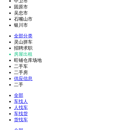
中卫市
固原市
吴忠市
石嘴山市
银川市
全部分类
灵山拼车
招聘求职
房屋出租
旺铺仓库场地
二手车
二手房
供应信息
二手
全部
车找人
人找车
车找货
货找车