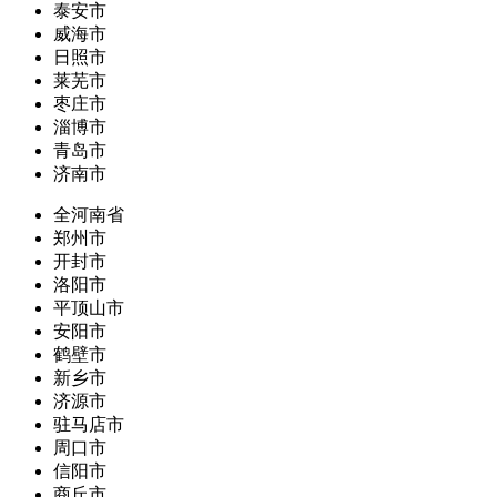
泰安市
威海市
日照市
莱芜市
枣庄市
淄博市
青岛市
济南市
全河南省
郑州市
开封市
洛阳市
平顶山市
安阳市
鹤壁市
新乡市
济源市
驻马店市
周口市
信阳市
商丘市