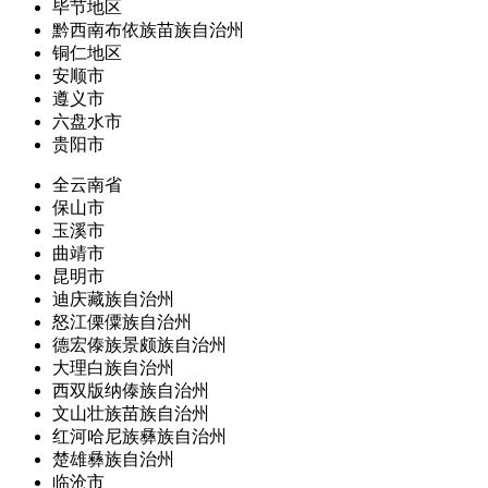
毕节地区
黔西南布依族苗族自治州
铜仁地区
安顺市
遵义市
六盘水市
贵阳市
全云南省
保山市
玉溪市
曲靖市
昆明市
迪庆藏族自治州
怒江傈僳族自治州
德宏傣族景颇族自治州
大理白族自治州
西双版纳傣族自治州
文山壮族苗族自治州
红河哈尼族彝族自治州
楚雄彝族自治州
临沧市