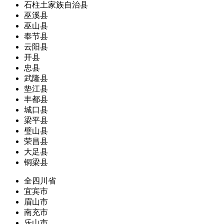
石柱土家族自治县
巫溪县
巫山县
奉节县
云阳县
开县
忠县
武隆县
垫江县
丰都县
城口县
梁平县
璧山县
荣昌县
大足县
铜梁县
全四川省
宜宾市
眉山市
南充市
乐山市