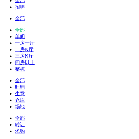
全部
招聘
全部
全部
单间
一房一厅
二房N厅
三房N厅
四房以上
整栋
全部
旺铺
生意
仓库
场地
全部
转让
求购