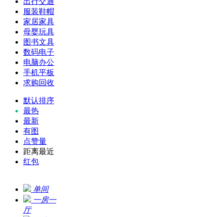
出行交通
服装鞋帽
家居家具
母婴玩具
图书文具
数码电子
电脑办公
手机平板
求购回收
默认排序
最热
最新
有图
点赞量
距离最近
红包
单间
一房一
厅