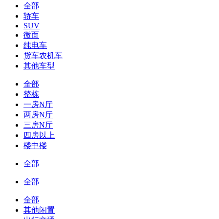
全部
轿车
SUV
微面
纯电车
货车农机车
其他车型
全部
整栋
一房N厅
两房N厅
三房N厅
四房以上
楼中楼
全部
全部
全部
其他闲置