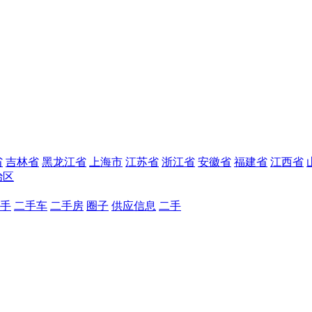
省
吉林省
黑龙江省
上海市
江苏省
浙江省
安徽省
福建省
江西省
治区
手
二手车
二手房
圈子
供应信息
二手