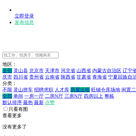
立即登录
发布信息
地区：
全部
灵山县
北京市
天津市
河北省
山西省
内蒙古自治区
辽宁
庆市
四川省
贵州省
云南省
陕西省
甘肃省
青海省
宁夏回族自
分类：
不限
灵山拼车
招聘求职
人才库
房屋出租
旺铺仓库场地
闲置二
全部
单间
一房一厅
二房N厅
三房N厅
四房以上
整栋
默认排序
最热
最新
点赞
只看有图
查看更多
没有更多了