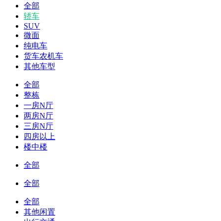
全部
轿车
SUV
微面
纯电车
货车农机车
其他车型
全部
整栋
一房N厅
两房N厅
三房N厅
四房以上
楼中楼
全部
全部
全部
其他闲置