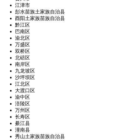
江津市
彭水苗族土家族自治县
酉阳土家族苗族自治县
黔江区
巴南区
渝北区
万盛区
双桥区
北碚区
南岸区
九龙坡区
沙坪坝区
江北区
大渡口区
渝中区
涪陵区
万州区
长寿区
綦江县
潼南县
秀山土家族苗族自治县