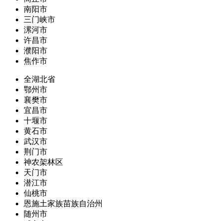
南阳市
三门峡市
漯河市
许昌市
濮阳市
焦作市
全湖北省
鄂州市
襄樊市
宜昌市
十堰市
黄石市
武汉市
荆门市
神农架林区
天门市
潜江市
仙桃市
恩施土家族苗族自治州
随州市