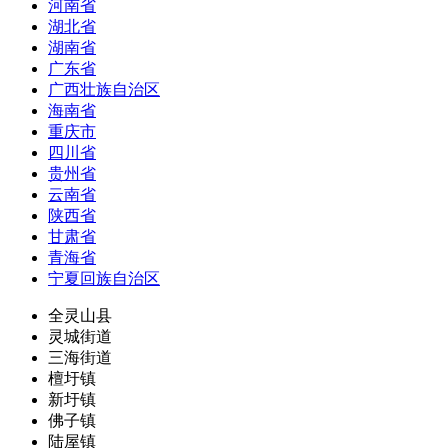
河南省
湖北省
湖南省
广东省
广西壮族自治区
海南省
重庆市
四川省
贵州省
云南省
陕西省
甘肃省
青海省
宁夏回族自治区
全灵山县
灵城街道
三海街道
檀圩镇
新圩镇
佛子镇
陆屋镇