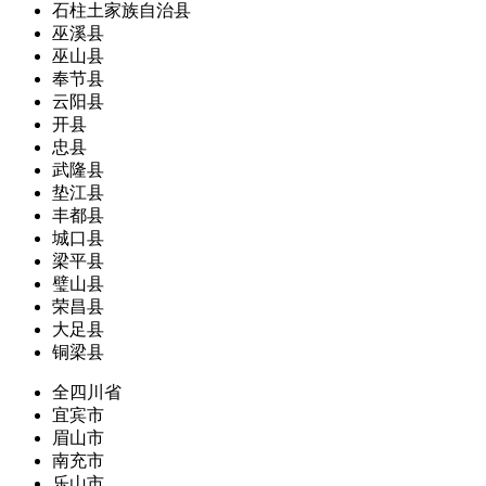
石柱土家族自治县
巫溪县
巫山县
奉节县
云阳县
开县
忠县
武隆县
垫江县
丰都县
城口县
梁平县
璧山县
荣昌县
大足县
铜梁县
全四川省
宜宾市
眉山市
南充市
乐山市