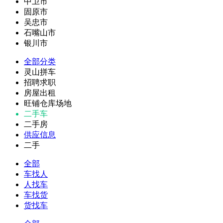
中卫市
固原市
吴忠市
石嘴山市
银川市
全部分类
灵山拼车
招聘求职
房屋出租
旺铺仓库场地
二手车
二手房
供应信息
二手
全部
车找人
人找车
车找货
货找车