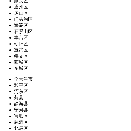
顺义区
通州区
房山区
门头沟区
海淀区
石景山区
丰台区
朝阳区
宣武区
崇文区
西城区
东城区
全天津市
和平区
河东区
蓟县
静海县
宁河县
宝坻区
武清区
北辰区