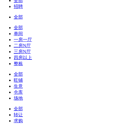
全部
招聘
全部
全部
单间
一房一厅
二房N厅
三房N厅
四房以上
整栋
全部
旺铺
生意
仓库
场地
全部
转让
求购