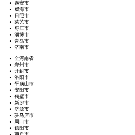
泰安市
威海市
日照市
莱芜市
枣庄市
淄博市
青岛市
济南市
全河南省
郑州市
开封市
洛阳市
平顶山市
安阳市
鹤壁市
新乡市
济源市
驻马店市
周口市
信阳市
商丘市