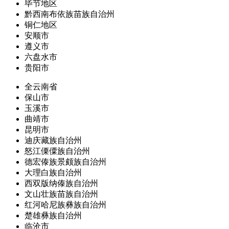
毕节地区
黔西南布依族苗族自治州
铜仁地区
安顺市
遵义市
六盘水市
贵阳市
全云南省
保山市
玉溪市
曲靖市
昆明市
迪庆藏族自治州
怒江傈僳族自治州
德宏傣族景颇族自治州
大理白族自治州
西双版纳傣族自治州
文山壮族苗族自治州
红河哈尼族彝族自治州
楚雄彝族自治州
临沧市