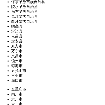
保亭黎族苗族自治县
陵水黎族自治县
乐东黎族自治县
昌江黎族自治县
白沙黎族自治县
临高县
澄迈县
屯昌县
定安县
东方市
万宁市
文昌市
儋州市
琼海市
五指山市
三亚市
海口市
全重庆市
南川市
永川市
合川市