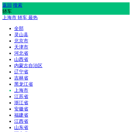
返回
搜索
轿车
上海市
轿车
最热
全部
灵山县
北京市
天津市
河北省
山西省
内蒙古自治区
辽宁省
吉林省
黑龙江省
上海市
江苏省
浙江省
安徽省
福建省
江西省
山东省