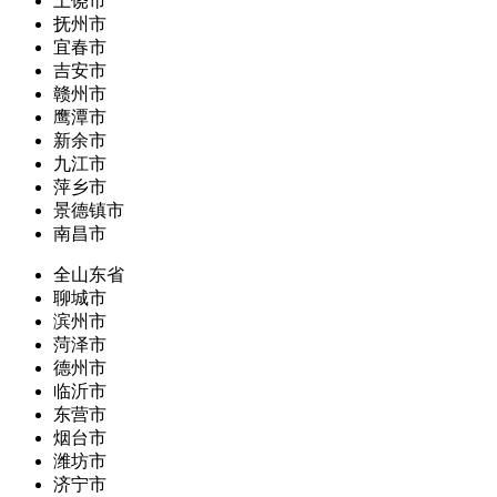
上饶市
抚州市
宜春市
吉安市
赣州市
鹰潭市
新余市
九江市
萍乡市
景德镇市
南昌市
全山东省
聊城市
滨州市
菏泽市
德州市
临沂市
东营市
烟台市
潍坊市
济宁市