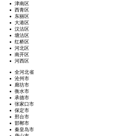
津南区
西青区
东丽区
大港区
汉沽区
塘沽区
红桥区
河北区
南开区
河西区
全河北省
沧州市
廊坊市
衡水市
承德市
张家口市
保定市
邢台市
邯郸市
秦皇岛市
唐山市