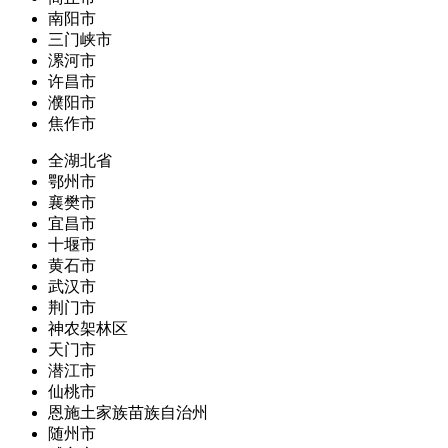
南阳市
三门峡市
漯河市
许昌市
濮阳市
焦作市
全湖北省
鄂州市
襄樊市
宜昌市
十堰市
黄石市
武汉市
荆门市
神农架林区
天门市
潜江市
仙桃市
恩施土家族苗族自治州
随州市