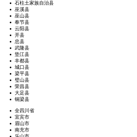
石柱土家族自治县
巫溪县
巫山县
奉节县
云阳县
开县
忠县
武隆县
垫江县
丰都县
城口县
梁平县
璧山县
荣昌县
大足县
铜梁县
全四川省
宜宾市
眉山市
南充市
乐山市