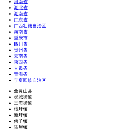
河南省
湖北省
湖南省
广东省
广西壮族自治区
海南省
重庆市
四川省
贵州省
云南省
陕西省
甘肃省
青海省
宁夏回族自治区
全灵山县
灵城街道
三海街道
檀圩镇
新圩镇
佛子镇
陆屋镇