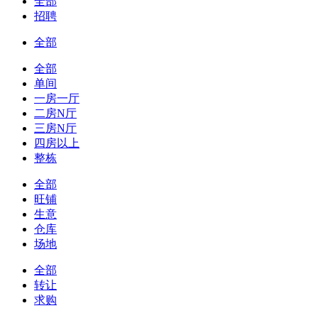
全部
招聘
全部
全部
单间
一房一厅
二房N厅
三房N厅
四房以上
整栋
全部
旺铺
生意
仓库
场地
全部
转让
求购