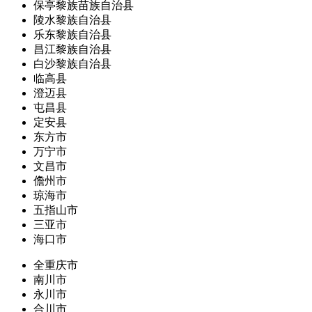
保亭黎族苗族自治县
陵水黎族自治县
乐东黎族自治县
昌江黎族自治县
白沙黎族自治县
临高县
澄迈县
屯昌县
定安县
东方市
万宁市
文昌市
儋州市
琼海市
五指山市
三亚市
海口市
全重庆市
南川市
永川市
合川市