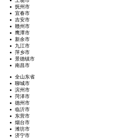
上饶市
抚州市
宜春市
吉安市
赣州市
鹰潭市
新余市
九江市
萍乡市
景德镇市
南昌市
全山东省
聊城市
滨州市
菏泽市
德州市
临沂市
东营市
烟台市
潍坊市
济宁市