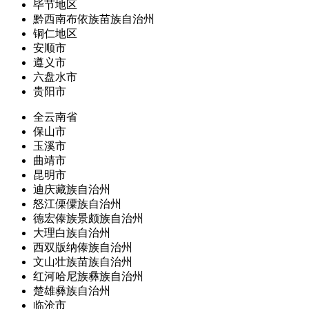
毕节地区
黔西南布依族苗族自治州
铜仁地区
安顺市
遵义市
六盘水市
贵阳市
全云南省
保山市
玉溪市
曲靖市
昆明市
迪庆藏族自治州
怒江傈僳族自治州
德宏傣族景颇族自治州
大理白族自治州
西双版纳傣族自治州
文山壮族苗族自治州
红河哈尼族彝族自治州
楚雄彝族自治州
临沧市