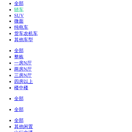
全部
轿车
SUV
微面
纯电车
货车农机车
其他车型
全部
整栋
一房N厅
两房N厅
三房N厅
四房以上
楼中楼
全部
全部
全部
其他闲置