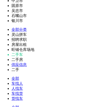
中卫市
固原市
吴忠市
石嘴山市
银川市
全部分类
灵山拼车
招聘求职
房屋出租
旺铺仓库场地
二手车
二手房
供应信息
二手
全部
车找人
人找车
车找货
货找车