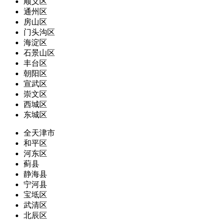
顺义区
通州区
房山区
门头沟区
海淀区
石景山区
丰台区
朝阳区
宣武区
崇文区
西城区
东城区
全天津市
和平区
河东区
蓟县
静海县
宁河县
宝坻区
武清区
北辰区