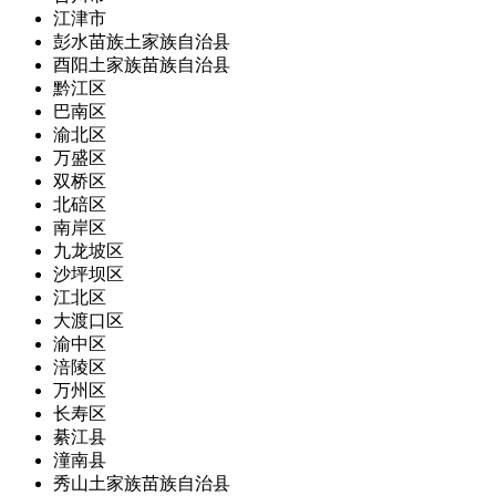
江津市
彭水苗族土家族自治县
酉阳土家族苗族自治县
黔江区
巴南区
渝北区
万盛区
双桥区
北碚区
南岸区
九龙坡区
沙坪坝区
江北区
大渡口区
渝中区
涪陵区
万州区
长寿区
綦江县
潼南县
秀山土家族苗族自治县