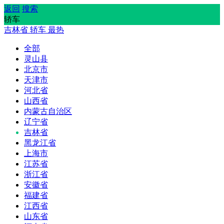
返回
搜索
轿车
吉林省
轿车
最热
全部
灵山县
北京市
天津市
河北省
山西省
内蒙古自治区
辽宁省
吉林省
黑龙江省
上海市
江苏省
浙江省
安徽省
福建省
江西省
山东省