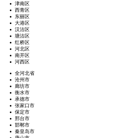
津南区
西青区
东丽区
大港区
汉沽区
塘沽区
红桥区
河北区
南开区
河西区
全河北省
沧州市
廊坊市
衡水市
承德市
张家口市
保定市
邢台市
邯郸市
秦皇岛市
唐山市