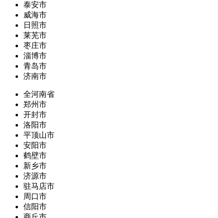
泰安市
威海市
日照市
莱芜市
枣庄市
淄博市
青岛市
济南市
全河南省
郑州市
开封市
洛阳市
平顶山市
安阳市
鹤壁市
新乡市
济源市
驻马店市
周口市
信阳市
商丘市