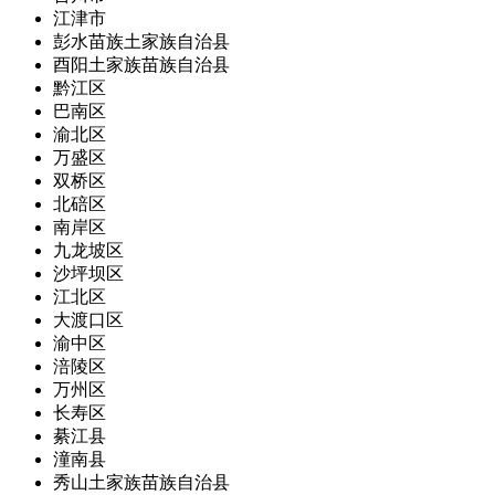
江津市
彭水苗族土家族自治县
酉阳土家族苗族自治县
黔江区
巴南区
渝北区
万盛区
双桥区
北碚区
南岸区
九龙坡区
沙坪坝区
江北区
大渡口区
渝中区
涪陵区
万州区
长寿区
綦江县
潼南县
秀山土家族苗族自治县