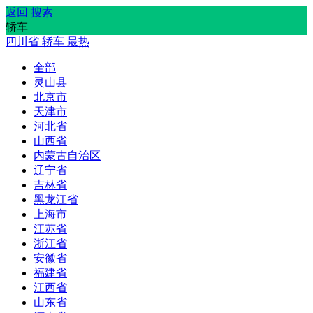
返回
搜索
轿车
四川省
轿车
最热
全部
灵山县
北京市
天津市
河北省
山西省
内蒙古自治区
辽宁省
吉林省
黑龙江省
上海市
江苏省
浙江省
安徽省
福建省
江西省
山东省