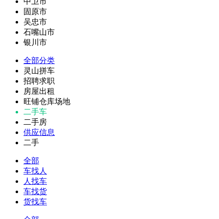
中卫市
固原市
吴忠市
石嘴山市
银川市
全部分类
灵山拼车
招聘求职
房屋出租
旺铺仓库场地
二手车
二手房
供应信息
二手
全部
车找人
人找车
车找货
货找车