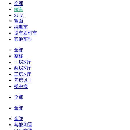
全部
轿车
SUV
微面
纯电车
货车农机车
其他车型
全部
整栋
一房N厅
两房N厅
三房N厅
四房以上
楼中楼
全部
全部
全部
其他闲置