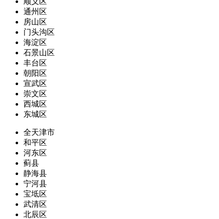
顺义区
通州区
房山区
门头沟区
海淀区
石景山区
丰台区
朝阳区
宣武区
崇文区
西城区
东城区
全天津市
和平区
河东区
蓟县
静海县
宁河县
宝坻区
武清区
北辰区