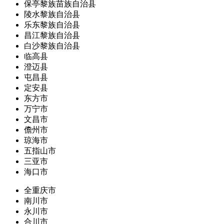
保亭黎族苗族自治县
陵水黎族自治县
乐东黎族自治县
昌江黎族自治县
白沙黎族自治县
临高县
澄迈县
屯昌县
定安县
东方市
万宁市
文昌市
儋州市
琼海市
五指山市
三亚市
海口市
全重庆市
南川市
永川市
合川市