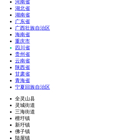
河南省
湖北省
湖南省
广东省
广西壮族自治区
海南省
重庆市
四川省
贵州省
云南省
陕西省
甘肃省
青海省
宁夏回族自治区
全灵山县
灵城街道
三海街道
檀圩镇
新圩镇
佛子镇
陆屋镇