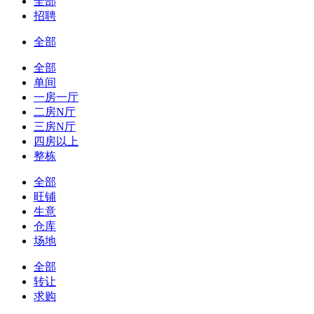
全部
招聘
全部
全部
单间
一房一厅
二房N厅
三房N厅
四房以上
整栋
全部
旺铺
生意
仓库
场地
全部
转让
求购