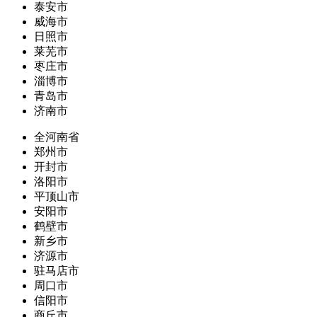
泰安市
威海市
日照市
莱芜市
枣庄市
淄博市
青岛市
济南市
全河南省
郑州市
开封市
洛阳市
平顶山市
安阳市
鹤壁市
新乡市
济源市
驻马店市
周口市
信阳市
商丘市