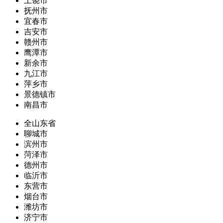
上饶市
抚州市
宜春市
吉安市
赣州市
鹰潭市
新余市
九江市
萍乡市
景德镇市
南昌市
全山东省
聊城市
滨州市
菏泽市
德州市
临沂市
东营市
烟台市
潍坊市
济宁市