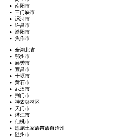
南阳市
三门峡市
漯河市
许昌市
濮阳市
焦作市
全湖北省
鄂州市
襄樊市
宜昌市
十堰市
黄石市
武汉市
荆门市
神农架林区
天门市
潜江市
仙桃市
恩施土家族苗族自治州
随州市