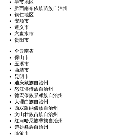
毕节地区
黔西南布依族苗族自治州
铜仁地区
安顺市
遵义市
六盘水市
贵阳市
全云南省
保山市
玉溪市
曲靖市
昆明市
迪庆藏族自治州
怒江傈僳族自治州
德宏傣族景颇族自治州
大理白族自治州
西双版纳傣族自治州
文山壮族苗族自治州
红河哈尼族彝族自治州
楚雄彝族自治州
临沧市