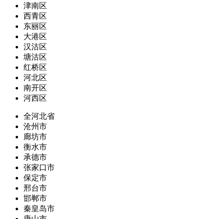
津南区
西青区
东丽区
大港区
汉沽区
塘沽区
红桥区
河北区
南开区
河西区
全河北省
沧州市
廊坊市
衡水市
承德市
张家口市
保定市
邢台市
邯郸市
秦皇岛市
唐山市