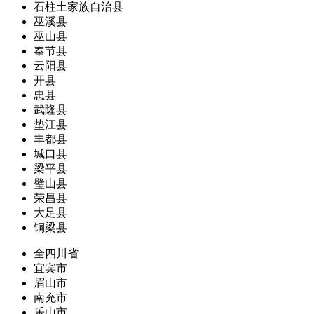
石柱土家族自治县
巫溪县
巫山县
奉节县
云阳县
开县
忠县
武隆县
垫江县
丰都县
城口县
梁平县
璧山县
荣昌县
大足县
铜梁县
全四川省
宜宾市
眉山市
南充市
乐山市