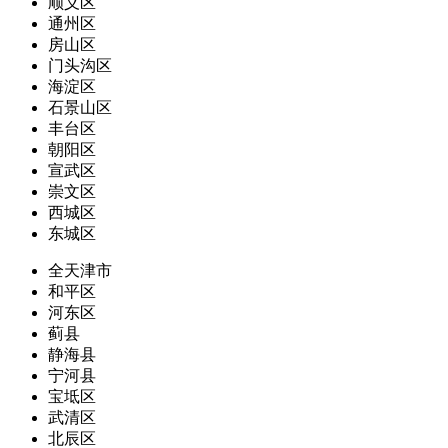
顺义区
通州区
房山区
门头沟区
海淀区
石景山区
丰台区
朝阳区
宣武区
崇文区
西城区
东城区
全天津市
和平区
河东区
蓟县
静海县
宁河县
宝坻区
武清区
北辰区