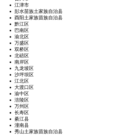
江津市
彭水苗族土家族自治县
酉阳土家族苗族自治县
黔江区
巴南区
渝北区
万盛区
双桥区
北碚区
南岸区
九龙坡区
沙坪坝区
江北区
大渡口区
渝中区
涪陵区
万州区
长寿区
綦江县
潼南县
秀山土家族苗族自治县