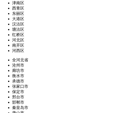
津南区
西青区
东丽区
大港区
汉沽区
塘沽区
红桥区
河北区
南开区
河西区
全河北省
沧州市
廊坊市
衡水市
承德市
张家口市
保定市
邢台市
邯郸市
秦皇岛市
唐山市