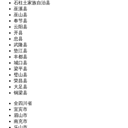
石柱土家族自治县
巫溪县
巫山县
奉节县
云阳县
开县
忠县
武隆县
垫江县
丰都县
城口县
梁平县
璧山县
荣昌县
大足县
铜梁县
全四川省
宜宾市
眉山市
南充市
乐山市