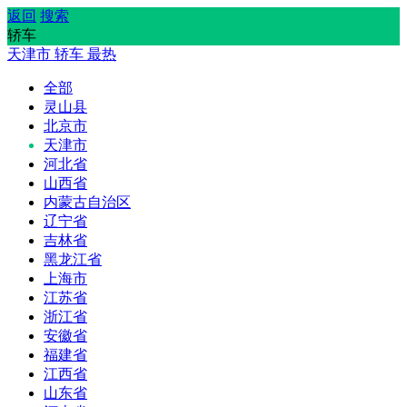
返回
搜索
轿车
天津市
轿车
最热
全部
灵山县
北京市
天津市
河北省
山西省
内蒙古自治区
辽宁省
吉林省
黑龙江省
上海市
江苏省
浙江省
安徽省
福建省
江西省
山东省