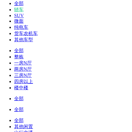
全部
轿车
SUV
微面
纯电车
货车农机车
其他车型
全部
整栋
一房N厅
两房N厅
三房N厅
四房以上
楼中楼
全部
全部
全部
其他闲置