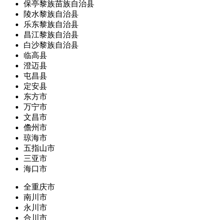
保亭黎族苗族自治县
陵水黎族自治县
乐东黎族自治县
昌江黎族自治县
白沙黎族自治县
临高县
澄迈县
屯昌县
定安县
东方市
万宁市
文昌市
儋州市
琼海市
五指山市
三亚市
海口市
全重庆市
南川市
永川市
合川市