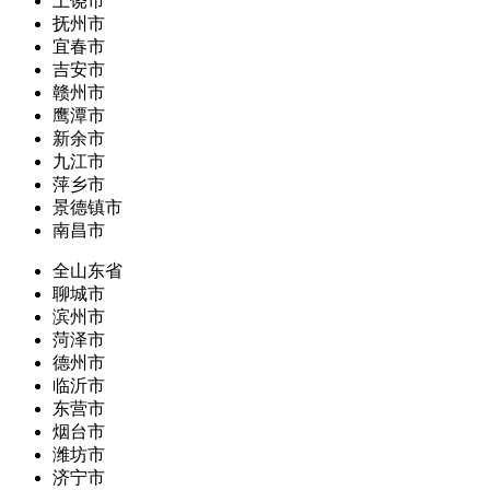
上饶市
抚州市
宜春市
吉安市
赣州市
鹰潭市
新余市
九江市
萍乡市
景德镇市
南昌市
全山东省
聊城市
滨州市
菏泽市
德州市
临沂市
东营市
烟台市
潍坊市
济宁市