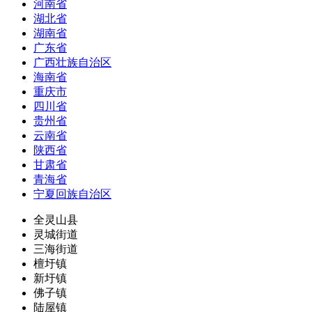
河南省
湖北省
湖南省
广东省
广西壮族自治区
海南省
重庆市
四川省
贵州省
云南省
陕西省
甘肃省
青海省
宁夏回族自治区
全灵山县
灵城街道
三海街道
檀圩镇
新圩镇
佛子镇
陆屋镇