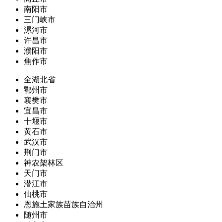
南阳市
三门峡市
漯河市
许昌市
濮阳市
焦作市
全湖北省
鄂州市
襄樊市
宜昌市
十堰市
黄石市
武汉市
荆门市
神农架林区
天门市
潜江市
仙桃市
恩施土家族苗族自治州
随州市