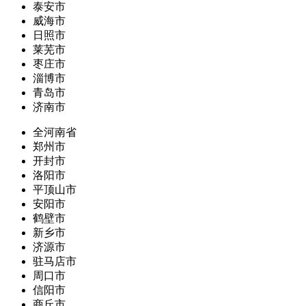
泰安市
威海市
日照市
莱芜市
枣庄市
淄博市
青岛市
济南市
全河南省
郑州市
开封市
洛阳市
平顶山市
安阳市
鹤壁市
新乡市
济源市
驻马店市
周口市
信阳市
商丘市