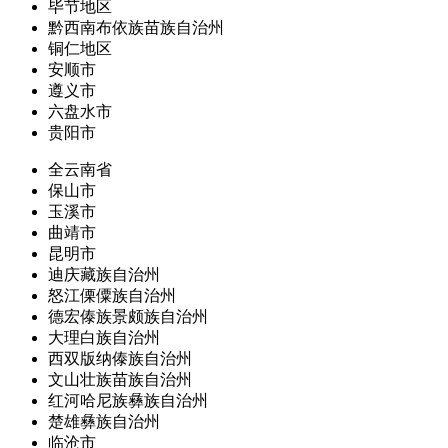
毕节地区
黔西南布依族苗族自治州
铜仁地区
安顺市
遵义市
六盘水市
贵阳市
全云南省
保山市
玉溪市
曲靖市
昆明市
迪庆藏族自治州
怒江傈僳族自治州
德宏傣族景颇族自治州
大理白族自治州
西双版纳傣族自治州
文山壮族苗族自治州
红河哈尼族彝族自治州
楚雄彝族自治州
临沧市