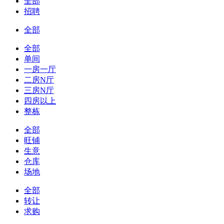
全部
招聘
全部
全部
单间
一房一厅
二房N厅
三房N厅
四房以上
整栋
全部
旺铺
生意
仓库
场地
全部
转让
求购