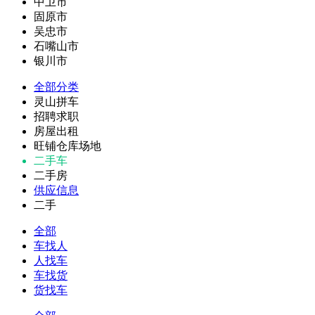
中卫市
固原市
吴忠市
石嘴山市
银川市
全部分类
灵山拼车
招聘求职
房屋出租
旺铺仓库场地
二手车
二手房
供应信息
二手
全部
车找人
人找车
车找货
货找车