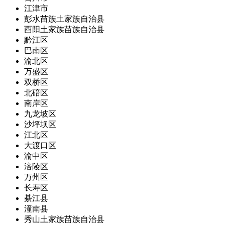
江津市
彭水苗族土家族自治县
酉阳土家族苗族自治县
黔江区
巴南区
渝北区
万盛区
双桥区
北碚区
南岸区
九龙坡区
沙坪坝区
江北区
大渡口区
渝中区
涪陵区
万州区
长寿区
綦江县
潼南县
秀山土家族苗族自治县