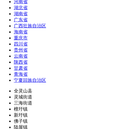
河南省
湖北省
湖南省
广东省
广西壮族自治区
海南省
重庆市
四川省
贵州省
云南省
陕西省
甘肃省
青海省
宁夏回族自治区
全灵山县
灵城街道
三海街道
檀圩镇
新圩镇
佛子镇
陆屋镇