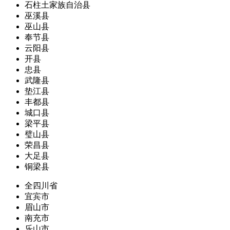
石柱土家族自治县
巫溪县
巫山县
奉节县
云阳县
开县
忠县
武隆县
垫江县
丰都县
城口县
梁平县
璧山县
荣昌县
大足县
铜梁县
全四川省
宜宾市
眉山市
南充市
乐山市