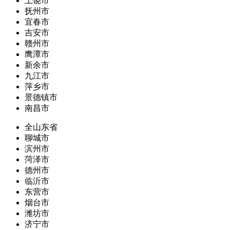
上饶市
抚州市
宜春市
吉安市
赣州市
鹰潭市
新余市
九江市
萍乡市
景德镇市
南昌市
全山东省
聊城市
滨州市
菏泽市
德州市
临沂市
东营市
烟台市
潍坊市
济宁市