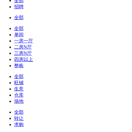
全部
招聘
全部
全部
单间
一房一厅
二房N厅
三房N厅
四房以上
整栋
全部
旺铺
生意
仓库
场地
全部
转让
求购