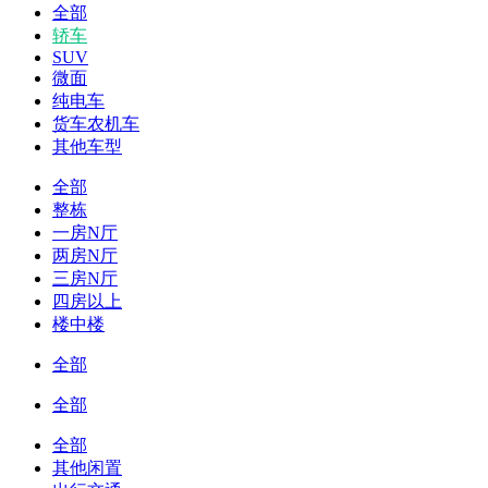
全部
轿车
SUV
微面
纯电车
货车农机车
其他车型
全部
整栋
一房N厅
两房N厅
三房N厅
四房以上
楼中楼
全部
全部
全部
其他闲置