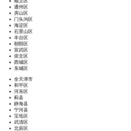
顺义区
通州区
房山区
门头沟区
海淀区
石景山区
丰台区
朝阳区
宣武区
崇文区
西城区
东城区
全天津市
和平区
河东区
蓟县
静海县
宁河县
宝坻区
武清区
北辰区