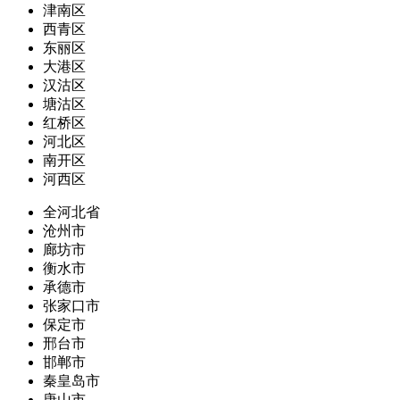
津南区
西青区
东丽区
大港区
汉沽区
塘沽区
红桥区
河北区
南开区
河西区
全河北省
沧州市
廊坊市
衡水市
承德市
张家口市
保定市
邢台市
邯郸市
秦皇岛市
唐山市