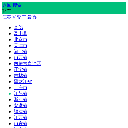
返回
搜索
轿车
江苏省
轿车
最热
全部
灵山县
北京市
天津市
河北省
山西省
内蒙古自治区
辽宁省
吉林省
黑龙江省
上海市
江苏省
浙江省
安徽省
福建省
江西省
山东省