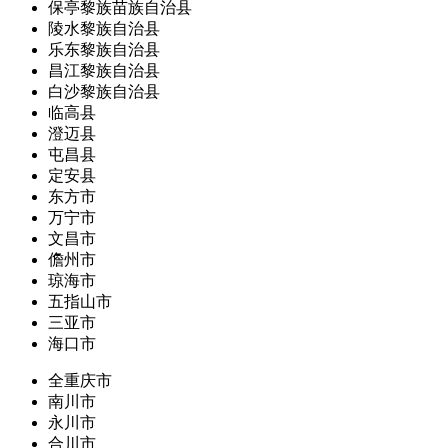
保亭黎族苗族自治县
陵水黎族自治县
乐东黎族自治县
昌江黎族自治县
白沙黎族自治县
临高县
澄迈县
屯昌县
定安县
东方市
万宁市
文昌市
儋州市
琼海市
五指山市
三亚市
海口市
全重庆市
南川市
永川市
合川市