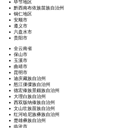
毕节地区
黔西南布依族苗族自治州
铜仁地区
安顺市
遵义市
六盘水市
贵阳市
全云南省
保山市
玉溪市
曲靖市
昆明市
迪庆藏族自治州
怒江傈僳族自治州
德宏傣族景颇族自治州
大理白族自治州
西双版纳傣族自治州
文山壮族苗族自治州
红河哈尼族彝族自治州
楚雄彝族自治州
临沧市