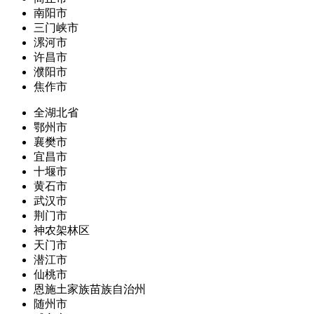
南阳市
三门峡市
漯河市
许昌市
濮阳市
焦作市
全湖北省
鄂州市
襄樊市
宜昌市
十堰市
黄石市
武汉市
荆门市
神农架林区
天门市
潜江市
仙桃市
恩施土家族苗族自治州
随州市