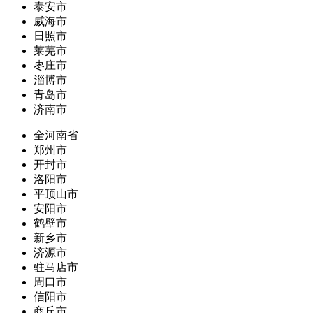
泰安市
威海市
日照市
莱芜市
枣庄市
淄博市
青岛市
济南市
全河南省
郑州市
开封市
洛阳市
平顶山市
安阳市
鹤壁市
新乡市
济源市
驻马店市
周口市
信阳市
商丘市